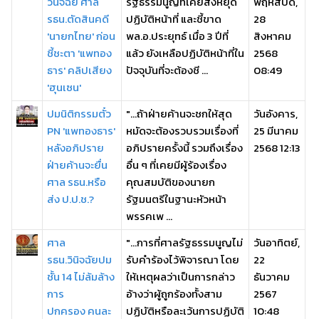
วินิจฉัย ศาล
รัฐธรรมนูญที่เคยสั่งหยุด
พฤหัสบดี,
รธน.ตัดสินคดี
ปฏิบัติหน้าที่ และชี้ขาด
28
'นายกไทย' ก่อน
พล.อ.ประยุทธ์ เมื่อ 3 ปีที่
สิงหาคม
ชี้ชะตา 'แพทอง
แล้ว ยังเหลือปฏิบัติหน้าที่ใน
2568
ธาร' คลิปเสียง
ปัจจุบันที่จะต้องชี ...
08:49
'ฮุนเซน'
ปมนิติกรรมตั๋ว
"...ถ้าฝ่ายค้านจะชกให้สุด
วันอังคาร,
PN 'แพทองธาร'
หมัดจะต้องรวบรวมเรื่องที่
25 มีนาคม
หลังอภิปราย
อภิปรายครั้งนี้ รวมถึงเรื่อง
2568 12:13
ฝ่ายค้านจะยื่น
อื่น ๆ ที่เคยมีผู้ร้องเรื่อง
ศาล รธน.หรือ
คุณสมบัติของนายก
ส่ง ป.ป.ช.?
รัฐมนตรีในฐานะหัวหน้า
พรรคเพ ...
ศาล
"...การที่ศาลรัฐธรรมนูญไม่
วันอาทิตย์,
รธน.วินิจฉัยปม
รับคำร้องไว้พิจารณา โดย
22
ชั้น 14 ไม่ล้มล้าง
ให้เหตุผลว่าเป็นการกล่าว
ธันวาคม
การ
อ้างว่าผู้ถูกร้องทั้งสาม
2567
ปกครอง คนละ
ปฏิบัติหรือละเว้นการปฏิบัติ
10:48