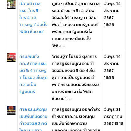
เปิดมติ ศาล
ดูชัด ๆ เปิดมติตุลาการศาล
วันพุธ, 14
รธน. ใคร 5 -
รธน. ข้างมาก 5 : 4 เสียง
สิงหาคม
ใคร 4 คดี
วินิจฉัยให้ 'เศรษฐา ทวีสิน'
2567
'เศรษฐา' ปมตั้ง
พ้นตำแหน่งนายกรัฐมนตรี
16:26
'พิชิต ชื่นบาน'
พร้อมคณะรัฐมนตรีทั้ง
คณะ จากกรณีแต่งตั้ง
'พิชิต ...
ครม.พ้นทั้ง
'เศรษฐา' ไม่รอด ตุลาการ
วันพุธ, 14
คณะ! ศาล รธน.
ศาลรัฐธรรมนูญ อ่านคำ
สิงหาคม
มติ 5: 4 'เศรษฐ
วินิจฉัยลงมติ 5 ต่อ 4 สิ้น
2567
า' ไม่รอด สิ้นสุด
สุดความเป็นรัฐมนตรี ชี้
16:38
ความเป็น
พฤติกรรมขัดต่อจริยธรรม
รัฐมนตรี
อย่างร้ายแรง ตั้ง 'พิชิต
ชื่นบาน' เ ...
ศาล รธน.สั่งคุม
ศาลรัฐธรรมนูญ ออกคำสั่ง
วันพุธ, 31
เข้มพื้นที่นัดอ่าน
กำหนดอาณาบริเวณคุม
กรกฎาคม
คำวินิจฉัย 2 คดี
เข้มพื้นที่รักษาความ
2567 13:18
ใหญ่ ยุบก้าว
ปลอดภัย นัดอ่านคำวินิจฉัย