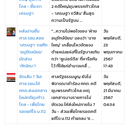
ไกล - ชี้ชะตา
2 คดีใหญ่ยุบพรรคก้าวไกล
เศรษฐา
- 'เศรษฐา ทวีสิน' สิ้นสุด
ความเป็นรัฐมน ...
หลังม่านยื่น
"...ความไม่พอใจของ ‘ฝ่าย
วัน
ศาล รธน.สอย
อนุรักษ์นิยม’ มองว่า ‘นาย
พฤหัสบดี,
‘เศรษฐา’ กลศึก
ใหญ่’ เคลื่อนไหวจัดแจง
23
‘อนุรักษนิยม’
ตำแหน่งแห่งที่ในรัฐบาลเกิน
พฤษภาคม
มัดล่าม
กว่า ‘ซูเปอร์ดีล’ ที่หารือกัน
2567
‘ทักษิณ’?
ไว้ ที่ให้แค่อำนาจเคลื่ ...
17:43
ขีดเส้น 7 วัน!
ศาลรัฐธรรมนูญ ยังไม่
วัน
ศาล รธน.ให้
พิจารณาคำร้อง กกต. คดี
พฤหัสบดี,
กกต.ส่งเอกสาร
ยุบพรรคก้าวไกล เหตุ
21 มีนาคม
ใหม่คดียุบก้าว
เอกสารบางรายการไม่
2567
ไกล - เพื่อไทย
ชัดเจน ให้ส่งใหม่ภายใน 7
04:34
รอดแก้ไข ม.112
วัน - ส่วนเพื่อไทยรอดคดี
แก้ไข ม.112 คำแถลง 'ช ...