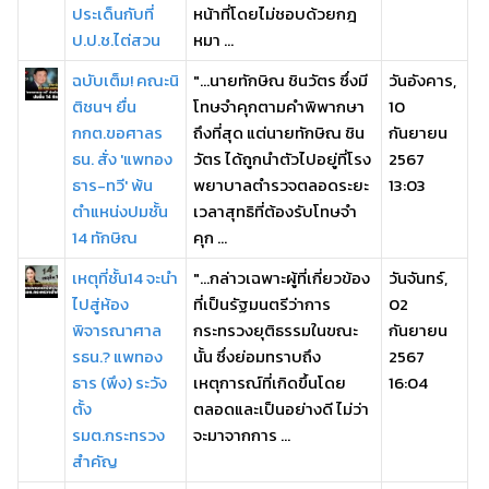
ประเด็นกับที่
หน้าที่โดยไม่ชอบด้วยกฎ
ป.ป.ช.ไต่สวน
หมา ...
ฉบับเต็ม! คณะนิ
"...นายทักษิณ ชินวัตร ซึ่งมี
วันอังคาร,
ติชนฯ ยื่น
โทษจำคุกตามคำพิพากษา
10
กกต.ขอศาลร
ถึงที่สุด แต่นายทักษิณ ชิน
กันยายน
ธน. สั่ง 'แพทอง
วัตร ได้ถูกนำตัวไปอยู่ที่โรง
2567
ธาร-ทวี' พ้น
พยาบาลตำรวจตลอดระยะ
13:03
ตำแหน่งปมชั้น
เวลาสุทธิที่ต้องรับโทษจำ
14 ทักษิณ
คุก ...
เหตุที่ชั้น14 จะนำ
"...กล่าวเฉพาะผู้ที่เกี่ยวข้อง
วันจันทร์,
ไปสู่ห้อง
ที่เป็นรัฐมนตรีว่าการ
02
พิจารณาศาล
กระทรวงยุติธรรมในขณะ
กันยายน
รธน.? แพทอง
นั้น ซึ่งย่อมทราบถึง
2567
ธาร (พึง) ระวัง
เหตุการณ์ที่เกิดขึ้นโดย
16:04
ตั้ง
ตลอดและเป็นอย่างดี ไม่ว่า
รมต.กระทรวง
จะมาจากการ ...
สำคัญ