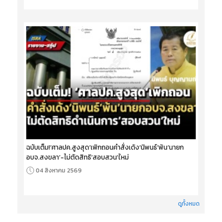
ฉบับเต็ม!‘ศาลปค.สูงสุด’เพิกถอนคำสั่งเด้ง‘นิพนธ์’พ้น‘นายก
อบจ.สงขลา’-ไม่ตัดสิทธิ‘สอบสวน’ใหม่
04 สิงหาคม 2569
ดูทั้งหมด