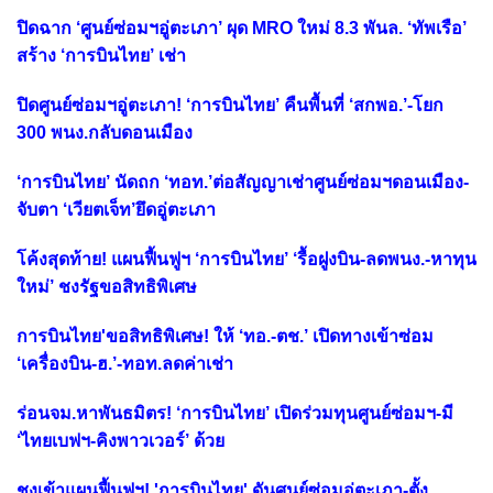
ปิดฉาก ‘ศูนย์ซ่อมฯอู่ตะเภา’ ผุด MRO ใหม่ 8.3 พันล. ‘ทัพเรือ’
สร้าง ‘การบินไทย’ เช่า
ปิดศูนย์ซ่อมฯอู่ตะเภา! ‘การบินไทย’ คืนพื้นที่ ‘สกพอ.’-โยก
300 พนง.กลับดอนเมือง
‘การบินไทย’ นัดถก ‘ทอท.’ต่อสัญญาเช่าศูนย์ซ่อมฯดอนเมือง-
จับตา ‘เวียตเจ็ท’ยึดอู่ตะเภา
โค้งสุดท้าย! แผนฟื้นฟูฯ ‘การบินไทย’ ‘รื้อฝูงบิน-ลดพนง.-หาทุน
ใหม่’ ชงรัฐขอสิทธิพิเศษ
การบินไทย'ขอสิทธิพิเศษ! ให้ ‘ทอ.-ตช.’ เปิดทางเข้าซ่อม
‘เครื่องบิน-ฮ.’-ทอท.ลดค่าเช่า
ร่อนจม.หาพันธมิตร! ‘การบินไทย’ เปิดร่วมทุนศูนย์ซ่อมฯ-มี
‘ไทยเบฟฯ-คิงพาวเวอร์’ ด้วย
ชงเข้าแผนฟื้นฟูฯ! 'การบินไทย' ดันศูนย์ซ่อมอู่ตะเภา-ตั้ง