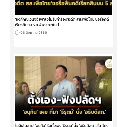
‘องค์คณะวินิจฉัยฯ’สั่งไม่รับคำร้อง‘อดีต สส.เพื่อไทย’ขอรื้อคดี
เรียกสินบน 5 ล.พิจารณาใหม่
06 สิงหาคม 2569
ไม่มีเส้นสาย! 'อนุทิน' รับตั้งเอง 'ธีรุตม์' นั่ง 'อธิบดีสถ.' ลั่น 'โกง