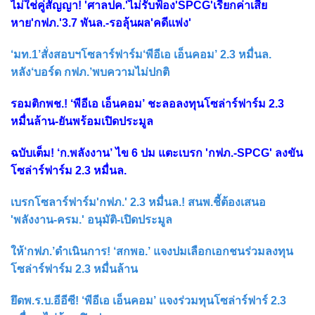
ไม่ใช่คู่สัญญา! 'ศาลปค.'ไม่รับฟ้อง'SPCG'เรียกค่าเสีย
หาย'กฟภ.'3.7 พันล.-รอลุ้นผล'คดีแพ่ง'
‘มท.1’สั่งสอบฯโซลาร์ฟาร์ม‘พีอีเอ เอ็นคอม’ 2.3 หมื่นล.
หลัง‘บอร์ด กฟภ.’พบความไม่ปกติ
รอมติกพช.! ‘พีอีเอ เอ็นคอม’ ชะลอลงทุนโซล่าร์ฟาร์ม 2.3
หมื่นล้าน-ยันพร้อมเปิดประมูล
ฉบับเต็ม! ‘ก.พลังงาน’ ไข 6 ปม แตะเบรก 'กฟภ.-SPCG' ลงขัน
โซล่าร์ฟาร์ม 2.3 หมื่นล.
เบรกโซลาร์ฟาร์ม'กฟภ.' 2.3 หมื่นล.! สนพ.ชี้ต้องเสนอ
'พลังงาน-ครม.' อนุมัติ-เปิดประมูล
ให้‘กฟภ.’ดำเนินการ! ‘สกพอ.’ แจงปมเลือกเอกชนร่วมลงทุน
โซล่าร์ฟาร์ม 2.3 หมื่นล้าน
ยึดพ.ร.บ.อีอีซี! ‘พีอีเอ เอ็นคอม’ แจงร่วมทุนโซล่าร์ฟาร์ 2.3