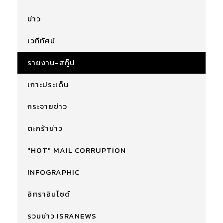
ข่าว
เวทีทัศน์
รายงาน-สกู๊ป
เกาะประเด็น
กระจายข่าว
ตะกร้าข่าว
"HOT" MAIL CORRUPTION
INFOGRAPHIC
อิศราอินไซด์
รวมข่าว ISRANEWS