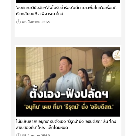
‘องค์คณะวินิจฉัยฯ’สั่งไม่รับคำร้อง‘อดีต สส.เพื่อไทย’ขอรื้อคดี
เรียกสินบน 5 ล.พิจารณาใหม่
06 สิงหาคม 2569
ไม่มีเส้นสาย! 'อนุทิน' รับตั้งเอง 'ธีรุตม์' นั่ง 'อธิบดีสถ.' ลั่น 'โกง
สอบท้องถิ่น' ใหญ่-เล็กโดนหมด
05 สิงหาคม 2569