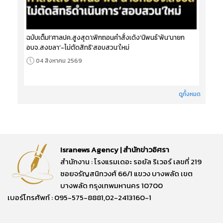
ฉบับเต็ม!‘ศาลปค.สูงสุด’เพิกถอนคำสั่งเด้ง‘นิพนธ์’พ้น‘นายก
อบจ.สงขลา’-ไม่ตัดสิทธิ‘สอบสวน’ใหม่
04 สิงหาคม 2569
ดูทั้งหมด
Isranews Agency | สำนักข่าวอิศรา
สำนักงาน : โรงแรมเดอะ รอยัล ริเวอร์ เลขที่ 219
ซอยจรัญสนิทวงศ์ 66/1 แขวง บางพลัด เขต
บางพลัด กรุงเทพมหานคร 10700
เบอร์โทรศัพท์ : 095-575-8881,02-2413160-1