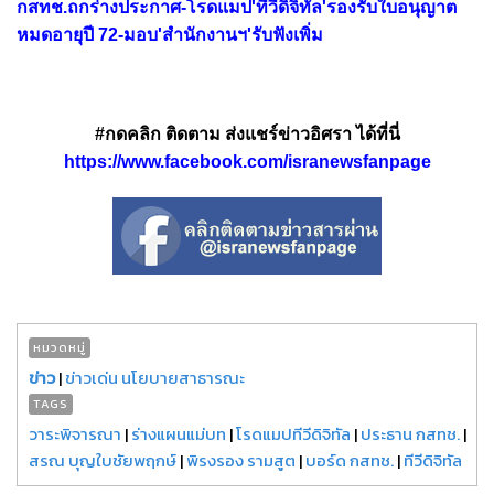
กสทช.ถกร่างประกาศ-โรดแมป'ทีวีดิจิทัล'รองรับใบอนุญาต
หมดอายุปี 72-มอบ'สำนักงานฯ'รับฟังเพิ่ม
#กดคลิก ติดตาม ส่งแชร์ข่าวอิศรา ได้ที่นี่
https://www.facebook.com/isranewsfanpage
หมวดหมู่
ข่าว
|
ข่าวเด่น นโยบายสาธารณะ
TAGS
วาระพิจารณา
|
ร่างแผนแม่บท
|
โรดแมปทีวีดิจิทัล
|
ประธาน กสทช.
|
สรณ บุญใบชัยพฤกษ์
|
พิรงรอง รามสูต
|
บอร์ด กสทช.
|
ทีวีดิจิทัล