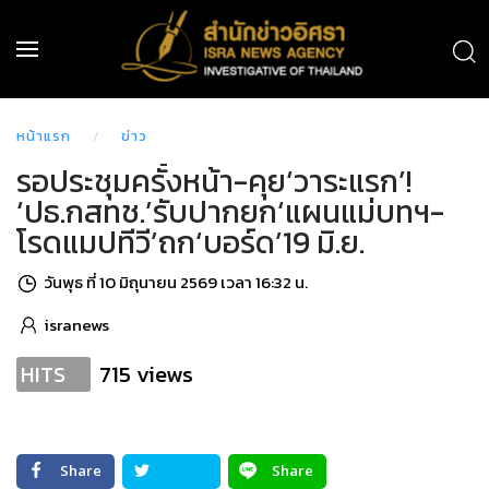
หน้าแรก
ข่าว
รอประชุมครั้งหน้า-คุย‘วาระแรก’!
‘ปธ.กสทช.’รับปากยก‘แผนแม่บทฯ-
โรดแมปทีวี’ถก‘บอร์ด’19 มิ.ย.
วันพุธ ที่ 10 มิถุนายน 2569 เวลา 16:32 น.
isranews
715 views
HITS
Share
Share