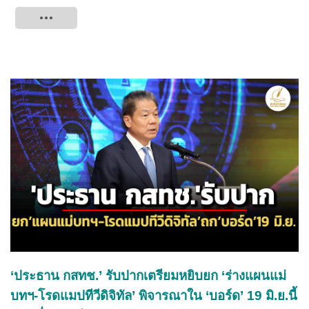
Tweet
‘ประธาน กสทช.’ รับปากเตรียมหยิบยก ‘ร่างแผนแม่
บทฯ-โรดแมปทีวีดิจิทัล’ พิจารณาใน ‘บอร์ด’ 19 มิ.ย.นี้