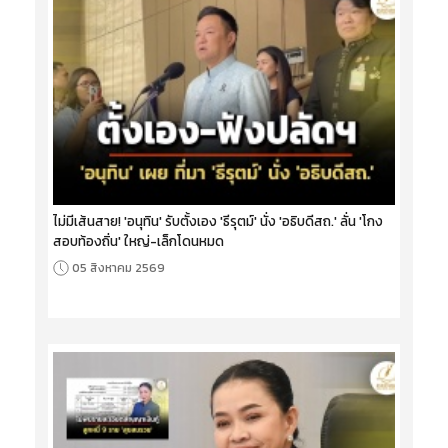
ไม่มีเส้นสาย! 'อนุทิน' รับตั้งเอง 'ธีรุตม์' นั่ง 'อธิบดีสถ.' ลั่น 'โกง
สอบท้องถิ่น' ใหญ่-เล็กโดนหมด
05 สิงหาคม 2569