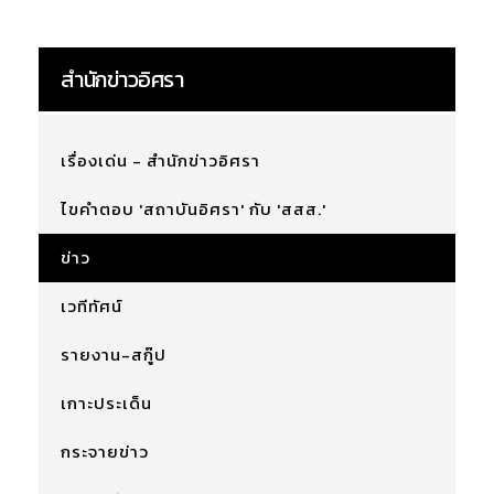
สำนักข่าวอิศรา
เรื่องเด่น - สำนักข่าวอิศรา
ไขคำตอบ 'สถาบันอิศรา' กับ 'สสส.'
ข่าว
เวทีทัศน์
รายงาน-สกู๊ป
เกาะประเด็น
กระจายข่าว