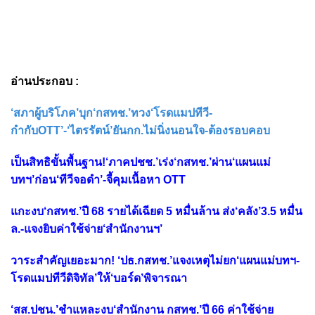
อ่านประกอบ :
‘สภาผู้บริโภค’บุก‘กสทช.’ทวง‘โรดแมปทีวี-
กำกับOTT’-‘ไตรรัตน์’ยันกก.ไม่นิ่งนอนใจ-ต้องรอบคอบ
เป็นสิทธิขั้นพื้นฐาน!‘ภาคปชช.’เร่ง‘กสทช.’ผ่าน‘แผนแม่
บทฯ’ก่อน‘ทีวีจอดำ’-จี้คุมเนื้อหา OTT
แกะงบ‘กสทช.’ปี 68 รายได้เฉียด 5 หมื่นล้าน ส่ง‘คลัง’3.5 หมื่น
ล.-แจงยิบค่าใช้จ่าย‘สำนักงานฯ’
วาระสำคัญเยอะมาก! ‘ปธ.กสทช.’แจงเหตุไม่ยก‘แผนแม่บทฯ-
โรดแมปทีวีดิจิทัล’ให้‘บอร์ด’พิจารณา
‘สส.ปชน.’ชำแหละงบ‘สำนักงาน กสทช.’ปี 66 ค่าใช้จ่าย