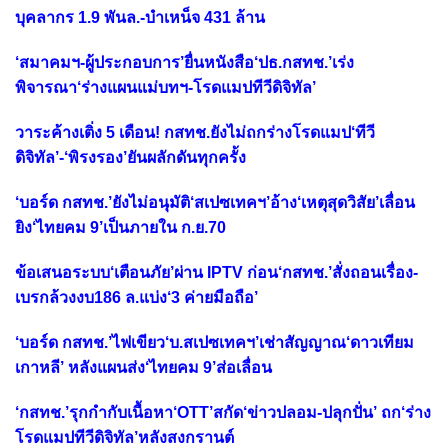
บุคลากร 1.9 พันล.-บำเหน็จ 431 ล้าน
‘สมาคมฯ-ผู้ประกอบการ’ยื่นหนังสือ‘ปธ.กสทช.’เร่ง
พิจารณา‘ร่างแผนแม่บทฯ-โรดแมปทีวีดิจิทัล’
วาระค้างเติ่ง 5 เดือน! กสทช.ยังไม่ถกร่างโรดแมป‘ทีวี
ดิจิทัล’-‘พิรงรอง’ยันผลักดันทุกครั้ง
‘บอร์ด กสทช.’ยังไม่อนุมัติ‘สเปซเทคฯ’อ้าง‘เหตุสุดวิสัย’เลื่อน
ยิง‘ไทยคม 9’เป็นภายใน ก.ย.70
ข้อเสนอระบบ‘เตือนภัย’ผ่าน IPTV ก่อน‘กสทช.’สั่งถอนเรื่อง-
เบรกล้วงงบ186 ล.แบ่ง‘3 ค่ายมือถือ’
‘บอร์ด กสทช.’ไฟเขียว‘บ.สเปซเทคฯ’เช่าสัญญาณ‘ดาวเทียม
เกาหลี’ หลังแผนส่ง‘ไทยคม 9’ส่อเลื่อน
‘กสทช.’รุกกำกับเนื้อหา‘OTT’สกัด‘ข่าวปลอม-ปลุกปั่น’ ถก‘ร่าง
โรดแมปทีวีดิจิทัล’หลังสงกรานต์