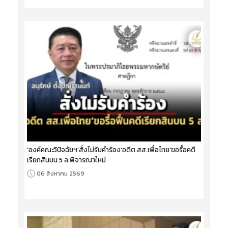
‘องค์คณะวินิจฉัยฯ’สั่งไม่รับคำร้อง‘อดีต สส.เพื่อไทย’ขอรื้อคดี
เรียกสินบน 5 ล.พิจารณาใหม่
06 สิงหาคม 2569