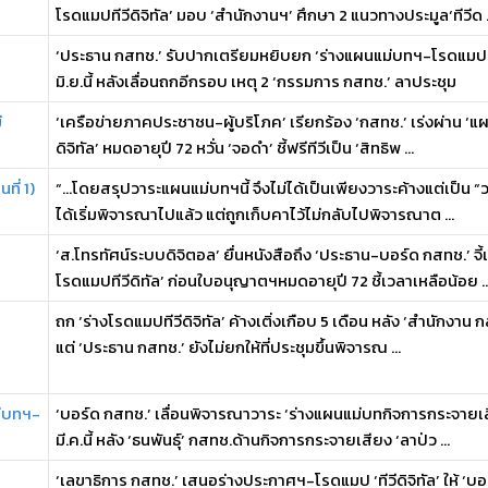
โรดแมปทีวีดิจิทัล’ มอบ ‘สำนักงานฯ’ ศึกษา 2 แนวทางประมูล‘ทีวีด .
‘ประธาน กสทช.’ รับปากเตรียมหยิบยก ‘ร่างแผนแม่บทฯ-โรดแมปทีวี
มิ.ย.นี้ หลังเลื่อนถกอีกรอบ เหตุ 2 ‘กรรมการ กสทช.’ ลาประชุม
่
‘เครือข่ายภาคประชาชน-ผู้บริโภค’ เรียกร้อง ‘กสทช.’ เร่งผ่าน ‘
ดิจิทัล’ หมดอายุปี 72 หวั่น ‘จอดำ’ ชี้ฟรีทีวีเป็น ‘สิทธิพ ...
ี่ 1)
“…โดยสรุปวาระแผนแม่บทฯนี้ จึงไม่ได้เป็นเพียงวาระค้างแต่เป็น “ว
ได้เริ่มพิจารณาไปแล้ว แต่ถูกเก็บคาไว้ไม่กลับไปพิจารณาต ...
‘ส.โทรทัศน์ระบบดิจิตอล’ ยื่นหนังสือถึง ‘ประธาน-บอร์ด กสทช.’ จ
โรดแมปทีวีดิทัล’ ก่อนใบอนุญาตฯหมดอายุปี 72 ชี้เวลาเหลือน้อย ..
ถก ‘ร่างโรดแมปทีวีดิจิทัล’ ค้างเติ่งเกือบ 5 เดือน หลัง ‘สำนักงาน
แต่ ‘ประธาน กสทช.’ ยังไม่ยกให้ที่ประชุมขึ้นพิจารณ ...
ม่บทฯ-
‘บอร์ด กสทช.’ เลื่อนพิจารณาวาระ ‘ร่างแผนแม่บทกิจการกระจายเสี
มี.ค.นี้ หลัง ‘ธนพันธุ์’ กสทช.ด้านกิจการกระจายเสียง ‘ลาป่ว ...
‘เลขาธิการ กสทช.’ เสนอร่างประกาศฯ-โรดแมป ‘ทีวีดิจิทัล’ ให้ ‘บอร