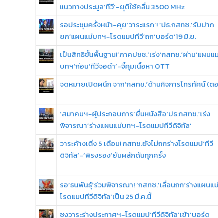
แนวทางประมูล‘ทีวี’-ยุติใช้คลื่น 3500 MHz
รอประชุมครั้งหน้า-คุย‘วาระแรก’! ‘ปธ.กสทช.’รับปาก
ยก‘แผนแม่บทฯ-โรดแมปทีวี’ถก‘บอร์ด’19 มิ.ย.
เป็นสิทธิขั้นพื้นฐาน!‘ภาคปชช.’เร่ง‘กสทช.’ผ่าน‘แผนแม
บทฯ’ก่อน‘ทีวีจอดำ’-จี้คุมเนื้อหา OTT
จดหมายเปิดผนึก จาก‘กสทช.’ด้านกิจการโทรทัศน์ (ตอนท
‘สมาคมฯ-ผู้ประกอบการ’ยื่นหนังสือ‘ปธ.กสทช.’เร่ง
พิจารณา‘ร่างแผนแม่บทฯ-โรดแมปทีวีดิจิทัล’
วาระค้างเติ่ง 5 เดือน! กสทช.ยังไม่ถกร่างโรดแมป‘ทีวี
ดิจิทัล’-‘พิรงรอง’ยันผลักดันทุกครั้ง
รอ‘ธนพันธุ์’ร่วมพิจารณา! ‘กสทช.’เลื่อนถก‘ร่างแผนแ
โรดแมปทีวีดิจิทัล’เป็น 25 มี.ค.นี้
ชงวาระร่างประกาศฯ-โรดแมป‘ทีวีดิจิทัล’เข้า‘บอร์ด