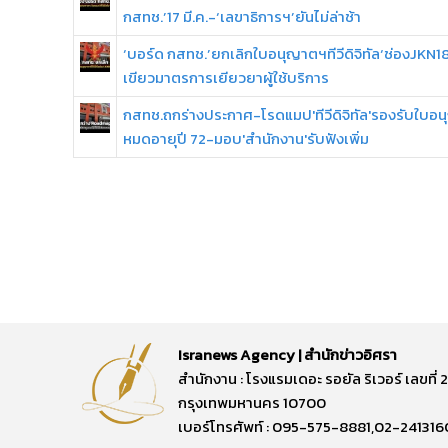
กสทช.’17 มี.ค.-‘เลขาธิการฯ’ยันไม่ล่าช้า
‘บอร์ด กสทช.’ยกเลิกใบอนุญาตฯทีวีดิจิทัล‘ช่องJKN1
เขียวมาตรการเยียวยาผู้ใช้บริการ
กสทช.ถกร่างประกาศ-โรดแมป'ทีวีดิจิทัล'รองรับใบอ
หมดอายุปี 72-มอบ'สำนักงาน'รับฟังเพิ่ม
Isranews Agency | สำนักข่าวอิศรา
สำนักงาน : โรงแรมเดอะ รอยัล ริเวอร์ เลขท
กรุงเทพมหานคร 10700
เบอร์โทรศัพท์ : 095-575-8881,02-241316