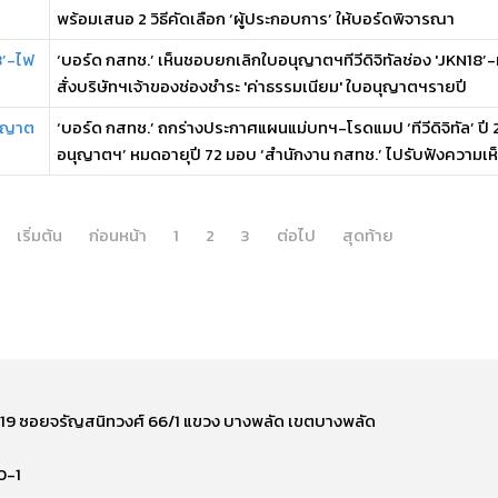
พร้อมเสนอ 2 วิธีคัดเลือก ‘ผู้ประกอบการ’ ให้บอร์ดพิจารณา
8’-ไฟ
‘บอร์ด กสทช.’ เห็นชอบยกเลิกใบอนุญาตฯทีวีดิจิทัลช่อง 'JKN18’
สั่งบริษัทฯเจ้าของช่องชำระ 'ค่าธรรมเนียม' ใบอนุญาตฯรายปี
นุญาต
‘บอร์ด กสทช.’ ถกร่างประกาศแผนแม่บทฯ-โรดแมป ‘ทีวีดิจิทัล’ ปี
อนุญาตฯ’ หมดอายุปี 72 มอบ ‘สำนักงาน กสทช.’ ไปรับฟังความเห็นเ
เริ่มต้น
ก่อนหน้า
1
2
3
ต่อไป
สุดท้าย
ี่ 219 ซอยจรัญสนิทวงศ์ 66/1 แขวง บางพลัด เขตบางพลัด
0-1