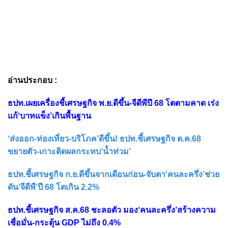
อ่านประกอบ :
ธปท.เผยเครื่องชี้เศรษฐกิจ พ.ย.ดีขึ้น-จีดีพีปี 68 โตตามคาด เร่ง
แก้‘บาทแข็ง’เกินพื้นฐาน
‘ส่งออก-ท่องเที่ยว-บริโภค’ดีขึ้น! ธปท.ชี้เศรษฐกิจ ต.ค.68
ขยายตัว-เกาะติดผลกระทบ‘น้ำท่วม’
ธปท.ชี้เศรษฐกิจ ก.ย.ดีขึ้นจากเดือนก่อน-จับตา‘คนละครึ่ง’ช่วย
ดัน‘จีดีพี’ปี 68 โตเกิน 2.2%
ธปท.ชี้เศรษฐกิจ ส.ค.68 ชะลอตัว มอง‘คนละครึ่ง’สร้างความ
เชื่อมั่น-กระตุ้น GDP ไม่ถึง 0.4%