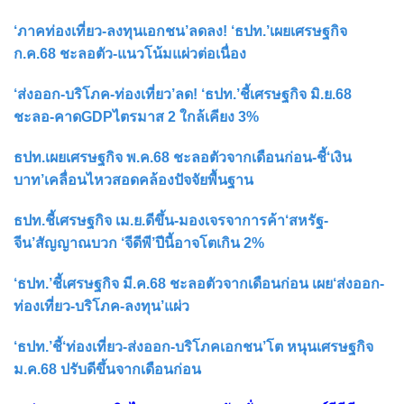
‘ภาคท่องเที่ยว-ลงทุนเอกชน’ลดลง! ‘ธปท.’เผยเศรษฐกิจ
ก.ค.68 ชะลอตัว-แนวโน้มแผ่วต่อเนื่อง
‘ส่งออก-บริโภค-ท่องเที่ยว’ลด! ‘ธปท.’ชี้เศรษฐกิจ มิ.ย.68
ชะลอ-คาดGDPไตรมาส 2 ใกล้เคียง 3%
ธปท.เผยเศรษฐกิจ พ.ค.68 ชะลอตัวจากเดือนก่อน-ชี้‘เงิน
บาท’เคลื่อนไหวสอดคล้องปัจจัยพื้นฐาน
ธปท.ชี้เศรษฐกิจ เม.ย.ดีขึ้น-มองเจรจาการค้า‘สหรัฐ-
จีน’สัญญาณบวก ‘จีดีพี’ปีนี้อาจโตเกิน 2%
‘ธปท.’ชี้เศรษฐกิจ มี.ค.68 ชะลอตัวจากเดือนก่อน เผย‘ส่งออก-
ท่องเที่ยว-บริโภค-ลงทุน’แผ่ว
‘ธปท.’ชี้‘ท่องเที่ยว-ส่งออก-บริโภคเอกชน’โต หนุนเศรษฐกิจ
ม.ค.68 ปรับดีขึ้นจากเดือนก่อน