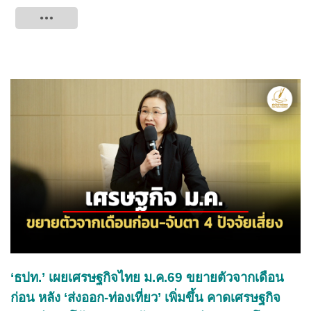
Tweet
‘ธปท.’ เผยเศรษฐกิจไทย ม.ค.69 ขยายตัวจากเดือน
ก่อน หลัง ‘ส่งออก-ท่องเที่ยว’ เพิ่มขึ้น คาดเศรษฐกิจ