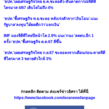
‘ธปท.’เผยเศรษฐกิจไทย ธ.ค.ชะลอตัว-หั่นคาดการณ์จีดีพี
ไตรมาส 4/67 เติบโตไม่ถึง 4%
‘ธปท.’ชี้เศรษฐกิจ พ.ย.ชะลอ หลังเร่งตัวจาก‘เงินโอน’-แนะ
รัฐบาล‘ลงทุน’ได้ผลดีกว่า‘แจกเงิน’
IMF มองจีดีพีไทยปีหน้าโต 2.9% แนะ‘กนง.’ลดดบ.อีก 1
ครั้ง-‘ธปท.’ชี้เศรษฐกิจ ต.ค.67 ดีขึ้น
‘ธปท.’เผยเศรษฐกิจไทย ก.ย.67 ชะลอลงจากเดือนก่อน-คาดจีดี
พีไตรมาส 3 ขยายตัวใกล้ 3%
#กดคลิก ติดตาม ส่งแชร์ข่าวอิศรา ได้ที่นี่
https://www.facebook.com/isranewsfanpage