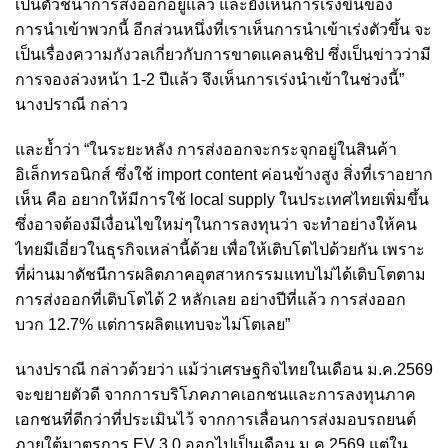
เป็นตัวชี้นำการส่งออกอยู่แล้ว และยังเห็นการเร่งขึ้นของ
การนำเข้าพวกนี้ อีกส่วนหนึ่งที่เราเห็นการนำเข้าเร่งตัวขึ้น จะ
เป็นเรื่องความกังวลเกี่ยวกับการขาดแคลนชิป ซึ่งเป็นข่าวว่ามี
การจองล่วงหน้า 1-2 ปีแล้ว จึงเห็นการเร่งนำเข้าในช่วงนี้”
นางปราณี กล่าว
และย้ำว่า “ในระยะหลัง การส่งออกจะกระจุกอยู่ในสินค้า
อิเล็กทรอนิกส์ ซึ่งใช้ import content ค่อนข้างสูง สิ่งที่เราอยาก
เห็น คือ อยากให้มีการใช้ local supply ในประเทศไทยเพิ่มขึ้น
ซึ่งอาจต้องมีเงื่อนไขใหม่ๆในการลงทุนว่า จะทำอย่างให้คน
ไทยมีเอี่ยวในธุรกิจเหล่านี้ด้วย เพื่อให้เติบโตไปด้วยกัน เพราะ
ที่ผ่านมาดัชนีการผลิตภาคอุตสาหกรรมแทบไม่ได้เติบโตตาม
การส่งออกที่เติบโตได้ 2 หลักเลย อย่างปีที่แล้ว การส่งออก
บวก 12.7% แต่การผลิตแทบจะไม่โตเลย”
นางปราณี กล่าวด้วยว่า แม้ว่าเศรษฐกิจไทยในเดือน ม.ค.2569
จะขยายตัวดี จากการบริโภคภาคเอกชนและการลงทุนภาค
เอกชนที่ดีกว่าที่ประเมินไว้ จากการเลื่อนการส่งมอบรถยนต์
ภายใต้มาตรการ EV 3.0 ออกไปเป็นเดือน ม.ค.2569 แต่ใน