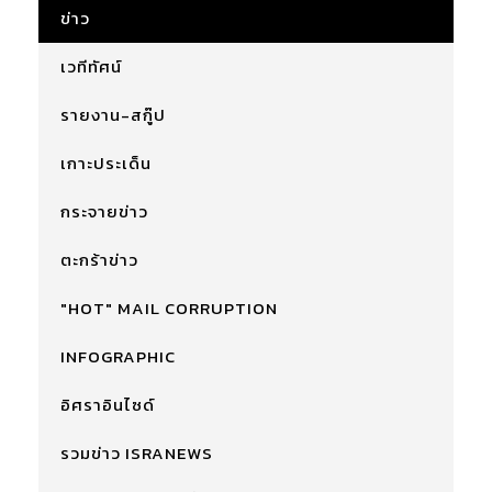
ข่าว
เวทีทัศน์
รายงาน-สกู๊ป
เกาะประเด็น
กระจายข่าว
ตะกร้าข่าว
"HOT" MAIL CORRUPTION
INFOGRAPHIC
อิศราอินไซด์
รวมข่าว ISRANEWS