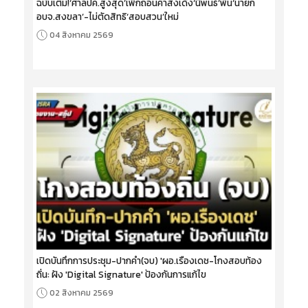
ฉบับเต็ม!‘ศาลปค.สูงสุด’เพิกถอนคำสั่งเด้ง‘นิพนธ์’พ้น‘นายก
อบจ.สงขลา’-ไม่ตัดสิทธิ‘สอบสวน’ใหม่
04 สิงหาคม 2569
เปิดบันทึกการประชุม-ปากคำ(จบ) 'ผอ.เรืองเดช-โกงสอบท้อง
ถิ่น: ฝัง 'Digital Signature' ป้องกันการแก้ไข
02 สิงหาคม 2569