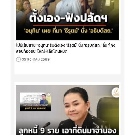
ไม่มีเส้นสาย! 'อนุทิน' รับตั้งเอง 'ธีรุตม์' นั่ง 'อธิบดีสถ.' ลั่น 'โกง
สอบท้องถิ่น' ใหญ่-เล็กโดนหมด
05 สิงหาคม 2569