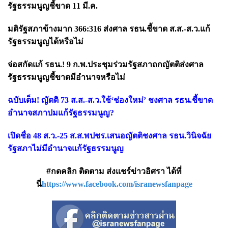
รัฐธรรมนูญชี้ขาด 11 มี.ค.
มติรัฐสภาข้างมาก 366:316 ส่งศาล รธน.ชี้ขาด ส.ส.-ส.ว.แก้
รัฐธรรมนูญได้หรือไม่
จ่อสกัดแก้ รธน.! 9 ก.พ.ประชุมร่วมรัฐสภาถกญัตติส่งศาล
รัฐธรรมนูญชี้ขาดมีอำนาจหรือไม่
ฉบับเต็ม! ญัตติ 73 ส.ส.-ส.ว.ใช้‘ช่องใหม่’ ชงศาล รธน.ชี้ขาด
อำนาจสภาปมแก้รัฐธรรมนูญ?
เปิดชื่อ 48 ส.ว.-25 ส.ส.พปชร.เสนอญัตติชงศาล รธน.วินิจฉัย
รัฐสภาไม่มีอำนาจแก้รัฐธรรมนูญ
#กดคลิก ติดตาม ส่งแชร์ข่าวอิศรา ได้ที่
นี่
https://www.facebook.com/isranewsfanpage