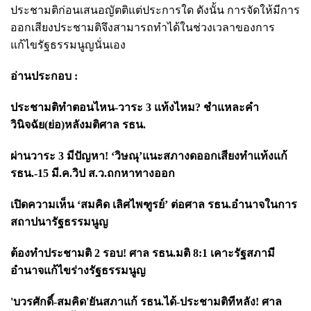
ประชามติก่อนเสนอญัตติแต่ประการใด ดังนั้น การจัดให้มีการ
ออกเสียงประชามติจึงสามารถทำได้ในช่วงเวลาของการ
แก้ไขรัฐธรรมนูญนั่นเอง
อ่านประกอบ :
ประชามติทำตอนไหน-วาระ 3 แท้งไหม? ชำแหละคำ
วินิจฉัย(ย่อ)หลังมติศาล รธน.
ผ่านวาระ 3 มีปัญหา! ‘วิษณุ’แนะสภางดออกเสียงทำแท้งแก้
รธน.-15 มี.ค.วิป ส.ว.ถกหาทางออก
เปิดความเห็น ‘สมคิด เลิศไพฑูรย์’ ต่อศาล รธน.อำนาจในการ
สถาปนารัฐธรรมนูญ
ต้องทำประชามติ 2 รอบ! ศาล รธน.มติ 8:1 เคาะรัฐสภามี
อำนาจแก้ไขร่างรัฐธรรมนูญ
'บวรศักดิ์-สมคิด'ยันสภาแก้ รธน.ได้-ประชามติทีหลัง! ศาล