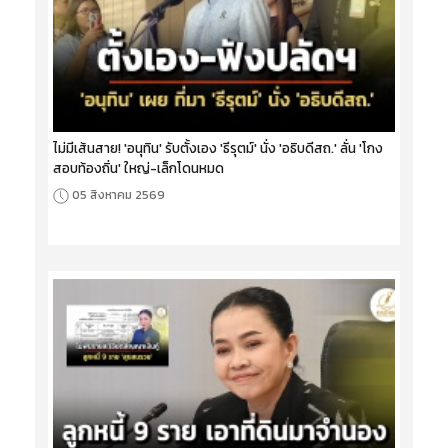
ไม่มีเส้นสาย! 'อนุทิน' รับตั้งเอง 'ธีรุตม์' นั่ง 'อธิบดีสถ.' ลั่น 'โกง
สอบท้องถิ่น' ใหญ่-เล็กโดนหมด
05 สิงหาคม 2569