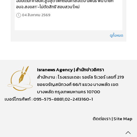
ฉบับเต็ม!‘ศาลปค.สูงสุด’เพิกถอนคำสั่งเด้ง‘นิพนธ์’พ้น‘นายก
อบจ.สงขลา’-ไม่ตัดสิทธิ‘สอบสวน’ใหม่
04 สิงหาคม 2569
ดูทั้งหมด
Isranews Agency | สำนักข่าวอิศรา
สำนักงาน : โรงแรมเดอะ รอยัล ริเวอร์ เลขที่ 219
ซอยจรัญสนิทวงศ์ 66/1 แขวง บางพลัด เขต
บางพลัด กรุงเทพมหานคร 10700
เบอร์โทรศัพท์ : 095-575-8881,02-2413160-1
ติดต่อเรา
|
Site Map