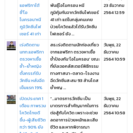
แอฟริกาใต้
พันธุ์โอไมครอน หนี
23 ธันวาคม
ชี้'โอ
ภูมิคุ้มกันจากวัคซีนไฟเซอร์
2564 12:59
ไมครอน'หนี
41 เท่า แต่ในกลุ่มคนเคย
ภูมิวัคซีนไฟ
ป่วยโควิดแล้วได้รับวัคซีน
เซอร์ 41 เท่า
ไฟเซอร์ ยัง ...
เร่งติดตาม
สธ.เร่งติดตามนักท่องเที่ยว
วันพุธ, 22
นทท.แอฟริกา
จากแอฟริกา ตรวจหาเชื้อ
ธันวาคม
ตรวจหาเชื้อ
ซ้ำป้องกัน‘โอไมครอน’ ขณะ
2564 10:59
ซ้ำ-ย้ำหญิง
ที่ยังเจอคลัสเตอร์พิธีกรรม
ตั้งครรภ์รับ
ทางศาสนา-ตลาด-โรงงาน
วัคซีน หลังฉีด
ฉีดวัคซีนสะสม 93 ล้านโดส
เข็มแรก 19%
ย้ำหญ ...
เปิดประเทศ 1
“…มาตรการวัคซีน เป็น
วันพุธ, 22
เดือน ภาพรวม
มาตรการสำคัญมากในการ
ธันวาคม
โควิดไทยดี
ต่อสู้กับโควิด เพราะจะช่วย
2564 10:58
ขึ้น-ผู้เสียชีวิต
ลดอาการป่วยหนักและเสีย
กว่า 90% ยัง
ชีวิต และหากพิจารณา