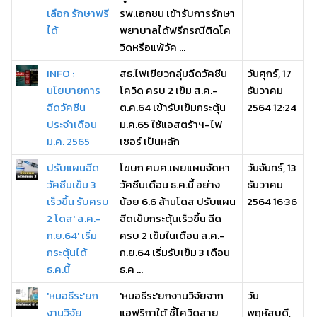
เลือก รักษาฟรี
รพ.เอกชน เข้ารับการรักษา
ได้
พยาบาลได้ฟรีกรณีติดโค
วิดหรือแพ้วัค ...
INFO :
สธ.ไฟเขียวกลุ่มฉีดวัคซีน
วันศุกร์, 17
นโยบายการ
โควิด ครบ 2 เข็ม ส.ค.-
ธันวาคม
ฉีดวัคซีน
ต.ค.64 เข้ารับเข็มกระตุ้น
2564 12:24
ประจำเดือน
ม.ค.65 ใช้แอสตร้าฯ-ไฟ
ม.ค. 2565
เซอร์ เป็นหลัก
ปรับแผนฉีด
โฆษก ศบค.เผยแผนจัดหา
วันจันทร์, 13
วัคซีนเข็ม 3
วัคซีนเดือน ธ.ค.นี้ อย่าง
ธันวาคม
เร็วขึ้น รับครบ
น้อย 6.6 ล้านโดส ปรับแผน
2564 16:36
2 โดส' ส.ค.-
ฉีดเข็มกระตุ้นเร็วขึ้น ฉีด
ก.ย.64' เริ่ม
ครบ 2 เข็มในเดือน ส.ค.-
กระตุ้นได้
ก.ย.64 เริ่มรับเข็ม 3 เดือน
ธ.ค.นี้
ธ.ค ...
'หมอธีระ'ยก
'หมอธีระ'ยกงานวิจัยจาก
วัน
งานวิจัย
แอฟริกาใต้ ชี้โควิดสาย
พฤหัสบดี,