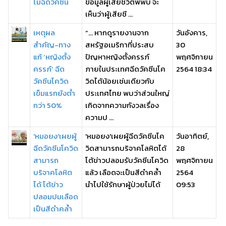
ไม่ฉีดวัคซีน
ข้อมูลผู้เสียชีวิตพี่พบ จะ
เห็นว่าผู้เสียชี ...
เหตุผล
“… หากดูรายงานจาก
วันอังคาร,
สำคัญ-ทาง
สหรัฐอเมริกาที่ประสบ
30
แก้ ‘หญิงตั้ง
ปัญหาหญิงตั้งครรภ์
พฤศจิกายน
ครรภ์’ ฉีด
ภายในประเทศฉีดวัคซีนโค
2564 18:34
วัคซีนโควิด
วิดได้น้อยเช่นเดียวกับ
เข็มแรกยังต่ำ
ประเทศไทย พบว่าส่วนใหญ่
กว่า 50%
เกิดจากความกังวลเรื่อง
ความป ...
'หมอยง'เผยผู้
'หมอยง'เผยผู้ฉีดวัคซีนโค
วันอาทิตย์,
ฉีดวัคซีนโควิด
วิดสามารถบริจาคโลหิตได้
28
สามารถ
โต้ข่าวปลอมรับวัคซีนโควิด
พฤศจิกายน
บริจาคโลหิต
แล้ว เลือดจะเป็นสีดำคล้ำ
2564
ได้ โต้ข่าว
นำไปใช้รักษาผู้ป่วยไม่ได้
09:53
ปลอมปมเลือด
เป็นสีดำคล้ำ