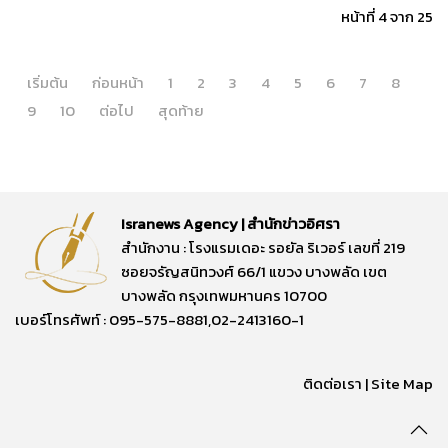
หน้าที่ 4 จาก 25
เริ่มต้น
ก่อนหน้า
1
2
3
4
5
6
7
8
9
10
ต่อไป
สุดท้าย
Isranews Agency | สำนักข่าวอิศรา
สำนักงาน : โรงแรมเดอะ รอยัล ริเวอร์ เลขที่ 219
ซอยจรัญสนิทวงศ์ 66/1 แขวง บางพลัด เขต
บางพลัด กรุงเทพมหานคร 10700
เบอร์โทรศัพท์ : 095-575-8881,02-2413160-1
ติดต่อเรา
|
Site Map