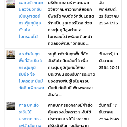
แอสตร้าฯเผย
บริษัท แอสตร้าฯเผยผล
วัน
ผลวิจัยวัคซีน
วิจัยจากมหาวิทยาลัยออก
พฤหัสบดี,
เข็มบูสเตอร์
ซ์ฟอร์ด พบฉีดวัคซีนแอสต
23 ธันวาคม
กระตุ้นภูมิสูง
ร้าฯเป็นบูสเตอร์โดส ช่วย
2564 17:16
ต้านโอ
กระตุ้นภูมิสูงต้านโอ
ไมครอนได้
ไมครอนได้ พร้อมเดินหน้า
ทดลองพัฒนาวัคซีนร ...
สธ.กำชับทุก
'อนุทิน'กำชับทุกพื้นที่ฉีด
วันเสาร์, 18
พื้นที่ฉีดเข็ม 3
วัคซีนโควิดเข็มที่ 3 เพื่อ
ธันวาคม
กระตุ้นภูมิ
กระตุ้นภูมิคุ้มกันให้กับ
2564 20:21
รับมือ 'โอ
ประชาชน รองรับการระบาด
ไมครอน' ยันมี
ของสายพันธุ์โอไมครอน
วัคซีนเพียงพอ
ยืนยันวัคซีนมีเพียงพอและ
จัดส่ง ...
ศาล ปค.สั่ง
ศาลปกครองกลางมีคำสั่ง
วันศุกร์, 17
ระงับใช้
คุ้มครองชั่วคราว ระงับใช้
ธันวาคม
ประกาศ สธ.-
ประกาศ สธ.ให้ประชาชน
2564 19:45
แพ้วัคซีนทาง
ผู้รับวัคซีนทางเลือกจาก