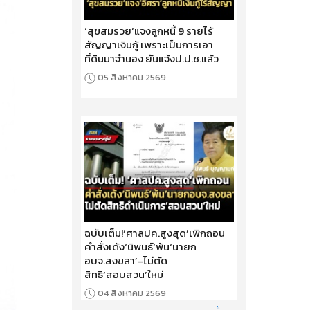
‘สุขสมรวย’แจงลูกหนี้ 9 รายไร้
สัญญาเงินกู้ เพราะเป็นการเอา
ที่ดินมาจำนอง ยันแจ้งป.ป.ช.แล้ว
05 สิงหาคม 2569
ฉบับเต็ม!‘ศาลปค.สูงสุด’เพิกถอน
คำสั่งเด้ง‘นิพนธ์’พ้น‘นายก
อบจ.สงขลา’-ไม่ตัด
สิทธิ‘สอบสวน’ใหม่
04 สิงหาคม 2569