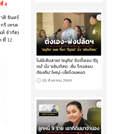
ี่ 4
าติ จันทร์
ะกริ เทรด
ท์ จํากัด)
ที่ 12
ไม่มีเส้นสาย! 'อนุทิน' รับตั้งเอง 'ธีรุ
ตม์' นั่ง 'อธิบดีสถ.' ลั่น 'โกงสอบ
ท้องถิ่น' ใหญ่-เล็กโดนหมด
05 สิงหาคม 2569