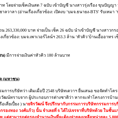
าท โดยจ่ายเช็คเงินสด 7 ฉบับ เข้าบัญชี นางสาวรุ่งเรือง ขุนปัญญ
ลวาลา (อ่านเรื่องเกี่ยวข้อง: เปิดงบ ‘บมจ.ธนายง-BTS' รับเหมา ‘บ
นวน 263,330,000 บาท จ่ายเป็น เช็ค 26 ฉบับ
นำเข้าบัญชี นางสาวกรอ
งเกี่ยวข้อง: บมจ.เพาเวอร์ไลน์ฯ 263.3 ล้าน ‘หัวคิว’บ้านเอื้ออาทร เ
ชน)
มีการจ่ายเงินค่าหัวคิว 180 ล้านบาท
กัด (มหาชน)
การบริษัทว่า เดิมเมื่อปี 2548 บริษัทเดวาฯ ยื่นเสนอ ขอจัดทําโค
ยจิรวัฒน์ทราบจาก ผู้ประกอบการต่างชาติว่า หากจะทําโครงการบ้าน
เสี่ยเปี๋ยง ) น
ายจิรวัฒน์ จึงปรึกษากับกรรมการบริษัทกรรมการบริ
งทอง วงศ์แก้ว) นั้น จำเลยที่ 6 ได้ไปเจรจาที่บริษัทด้วย ในชั้นแร
บาท แต่สามารถต่อรองจํานวนเงินที่จะต้องจ่ายลงเหลือหน่วยละ 5,80