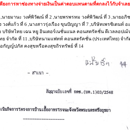
เพียงการหาช่องทางจ่ายเงินเป็นค่าตอบแทนตามที่ตกลงไว้กับจําเลยท
่ 1 ,นายมานะ วงศ์พิวัฒน์ ที่ 2 ,นายพรพรหม วงศ์พิวัฒน์ ที่ 3 ,นายอภิช
วงศ์แก้ว ที่ 6 ,นางสาวรุ่งเรือง ขุนปัญญา ที่ 7 ,บริษัทเพรซิเดนท์ อ
ดิมชื่อ บริษัทไทย เฉน หยู อินเตอร์เนชั่นแนล คอนสตรัคชั่น ดีเวลลอปเม้น
ไทย จํากัด ที่ 11 ,บริษัทนามแฟทท์ คอนสตรัคชั่น (ประเทศไทย) จํากัด 
ือกัญญ์ปภัส คงสุขหรือคงสุขถิรทรัพย์ ที่ 14