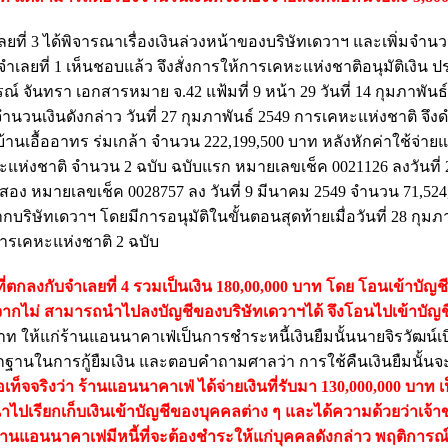
เลยที่ 3 ได้พิจารณาเรื่องเงินล่วงหน้าของบริษัทเดวาฯ และเพิ่มจํานวน
จําเลยที่ 1 เห็นชอบแล้ว จึงสั่งการให้การเคหะแห่งชาติอนุมัติเงิน
ันทรา เอกสารหมาย จ.42 แฟ้มที่ 9 หน้า 29 วันที่ 14 กุมภาพันธ์ 2
านวนเงินดังกล่าว วันที่ 27 กุมภาพันธ์ 2549 การเคหะแห่งชาติ จึงด
านเอื้ออาทร ร่มเกล้า จํานวน 222,199,500 บาท หลังหักค่าใช้จ่ายแล้
ห่งชาติ จํานวน 2 ฉบับ ฉบับแรก หมายเลขเช็ค 0021126 ลงวันที่ 
่สอง หมายเลขเช็ค 0028757 ลง วันที่ 9 มีนาคม 2549 จํานวน 71,524
ากบริษัทเดวาฯ โดยมีการอนุมัติในขั้นตอนสุดท้ายเมื่อวันที่ 28 กุมภ
การเคหะแห่งชาติ 2 ฉบับ
่ตกลงกับจําเลยที่ 4 รวมเป็นเงิน 180,00,000 บาท โดย โอนเข้าบัญชีจ
องจากไม่ สามารถนําไปลงบัญชีของบริษัทเดวาฯได้ จึงโอนไปเข้าบัญ
 บาท ให้แก่ร้านแอนนาคาเฟ่เป็นการชําระหนี้เงินยืมนั้นนายจิรวัฒน์
ีหลักฐานในการกู้ยืมเงิน และตอบคําถามศาลว่า การใช้คืนเงินยืมนั้น
ท็จจริงว่า ร้านแอนนาคาเฟ่ ได้จ่ายเงินที่รับมา 130,000,000 บาท เ
นําไปเรียกเก็บเงินเข้าบัญชีของบุคคลต่าง ๆ และได้ความด้วยว่าเจ้า
นแอนนาคาเฟมีหนี้ที่จะต้องชําระให้แก่บุคคลดังกล่าว พฤติการณ์จึ