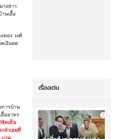
า นางสาว
้านเอื้อ
งทอง วงศ์
ช็คเงินสด
เรื่องเด่น
รงการบ้าน
เอื้ออาทร
ษัทเห็น
กจําเลยที่
0 บาท