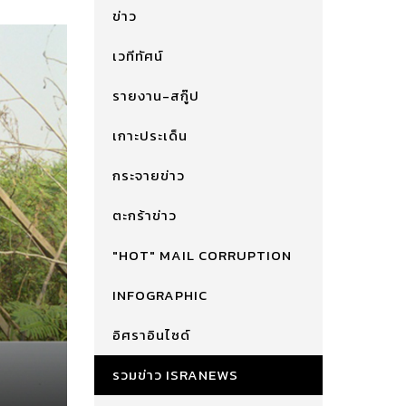
ข่าว
เวทีทัศน์
รายงาน-สกู๊ป
เกาะประเด็น
กระจายข่าว
ตะกร้าข่าว
"HOT" MAIL CORRUPTION
INFOGRAPHIC
อิศราอินไซด์
รวมข่าว ISRANEWS