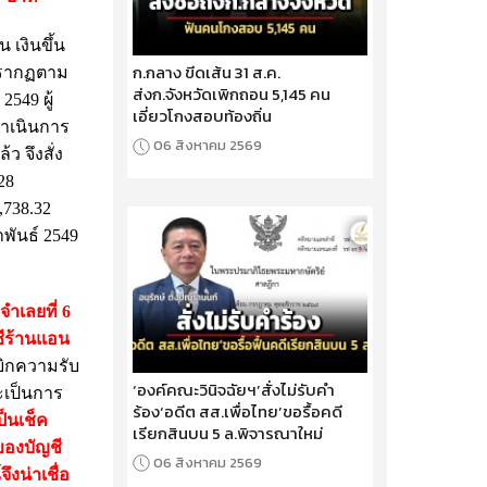
 เงินขึ้น
ก.กลาง ขีดเส้น 31 ส.ค.
 ปรากฏตาม
ส่งก.จังหวัดเพิกถอน 5,145 คน
549 ผู้
เอี่ยวโกงสอบท้องถิ่น
ําเนินการ
06 สิงหาคม 2569
ว จึงสั่ง
28
,738.32
าพันธ์ 2549
ําเลยที่ 6
ชีร้านแอน
เบิกความรับ
‘องค์คณะวินิจฉัยฯ’สั่งไม่รับคำ
จะเป็นการ
ร้อง‘อดีต สส.เพื่อไทย’ขอรื้อคดี
ป็นเช็ค
เรียกสินบน 5 ล.พิจารณาใหม่
ของบัญชี
06 สิงหาคม 2569
งน่าเชื่อ