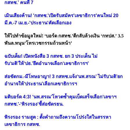
กสทช.’ คนที่ 7
เมินเสียงค้าน! 'กสทช.'เปิดรับสมัคร'เลขาธิการ'คนใหม่ 20
มี.ค.-7 เม.ย.-'ประธาน'คัดเลือกเอง
ให้ไปทำข้อมูลใหม่! ‘บอร์ด กสทช.’ตีกลับล้วงเงิน ‘กทปส.’ 3.5
พันล.หนุน‘โทรเวชกรรมถ้วนหน้า’
ฉบับเต็ม! เปิดหนังสือ 3 กสทช. ยก 3 ประเด็น ไม่
รับ‘มติ’ให้‘ปธ.’ยึดอำนาจเลือก‘เลขาธิการฯ’
ส่อขัดกม.-มีโทษอาญา! 3 กสทช.แจ้ง‘นพ.สรณ’ ไม่รับ‘มติ’ยก
อำนาจให้‘ประธาน’เลือกเลขาธิการฯ
มติบอร์ด 4:3! ‘นพ.สรณ’โหวตซ้ำคุมเบ็ดเสร็จเลือก‘เลขาฯ
กสทช.’-‘พิรงรอง’ชี้ส่อขัดรธน.
พิรงรอง รามสูต : ตั้งคำถามถึงความโปร่งใสในสรรหา
เลขาธิการ กสทช.