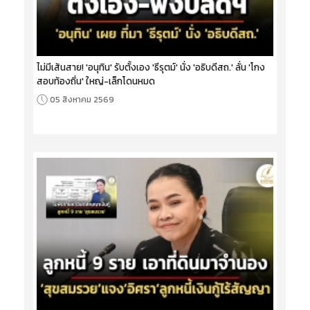
ไม่มีเส้นสาย! 'อนุทิน' รับตั้งเอง 'ธีรุตม์' นั่ง 'อธิบดีสถ.' ลั่น 'โกง
สอบท้องถิ่น' ใหญ่-เล็กโดนหมด
05 สิงหาคม 2569