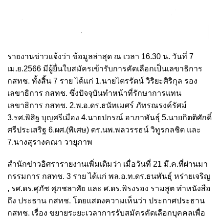
รายงานข่าวแจ้งว่า ข้อมูลล่าสุด ณ เวลา 16.30 น. วันที่ 7
เม.ย.2566 มีผู้ยื่นใบสมัครเข้ารับการคัดเลือกเป็นเลขาธิการ
กสทช. ทั้งสิ้น 7 ราย ได้แก่ 1.นายไตรรัตน์ วิริยะศิริกุล รอง
เลขาธิการ กสทช. ซึ่งปัจจุบันทำหน้าที่รักษาการแทน
เลขาธิการ กสทช. 2.พ.อ.ดร.ธนัทเมศร์ ภัทรณรงค์รัศม์
3.รศ.พิสิฐ บุญศรีเมือง 4.นายปกรณ์ อาภาพันธุ์ 5.นายกิตติศักดิ์
ศรีประเสริฐ 6.ผศ.(พิเศษ) ดร.นพ.พลวรรธน์ วิทูรกลชิต และ
7.นางสุรางคณา วายุภาพ
สำนักข่าวอิศรารายงานเพิ่มเติมว่า เมื่อวันที่ 21 มี.ค.ที่ผ่านมา
กรรมการ กสทช. 3 ราย ได้แก่ พล.อ.ท.ดร.ธนพันธุ์ หร่ายเจริญ
, รศ.ดร.ศุภัช ศุภชลาศัย และ ศ.ดร.พิรงรอง รามสูต ทำหนังสือ
ถึง ประธาน กสทช. โดยแสดงความเห็นว่า ประกาศประธาน
กสทช. เรื่อง ขยายระยะเวลาการรับสมัครคัดเลือกบุคคลเพื่อ