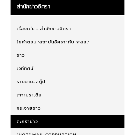
สำนักข่าวอิศรา
เรื่องเด่น - สำนักข่าวอิศรา
ไขคำตอบ 'สถาบันอิศรา' กับ 'สสส.'
ข่าว
เวทีทัศน์
รายงาน-สกู๊ป
เกาะประเด็น
กระจายข่าว
ตะกร้าข่าว
"HOT" MAIL CORRUPTION