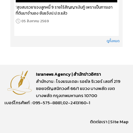
‘สุขสมรวย’แจงลูกหนี้ 9 รายไร้สัญญาเงินกู้ เพราะเป็นการเอา
ที่ดินมาจำนอง ยันแจ้งป.ป.ช.แล้ว
05 สิงหาคม 2569
ดูทั้งหมด
Isranews Agency | สำนักข่าวอิศรา
สำนักงาน : โรงแรมเดอะ รอยัล ริเวอร์ เลขที่ 219
ซอยจรัญสนิทวงศ์ 66/1 แขวง บางพลัด เขต
บางพลัด กรุงเทพมหานคร 10700
เบอร์โทรศัพท์ : 095-575-8881,02-2413160-1
ติดต่อเรา
|
Site Map