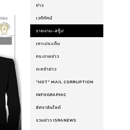
ข่าว
เวทีทัศน์
รายงาน-สกู๊ป
เกาะประเด็น
กระจายข่าว
ตะกร้าข่าว
"HOT" MAIL CORRUPTION
INFOGRAPHIC
อิศราอินไซด์
รวมข่าว ISRANEWS