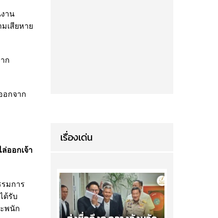
นงาน
ามเสียหาย
จาก
ล่ออกจาก
เรื่องเด่น
ไล่ออกเจ้า
กรรมการ
ด้รับ
ละพนัก