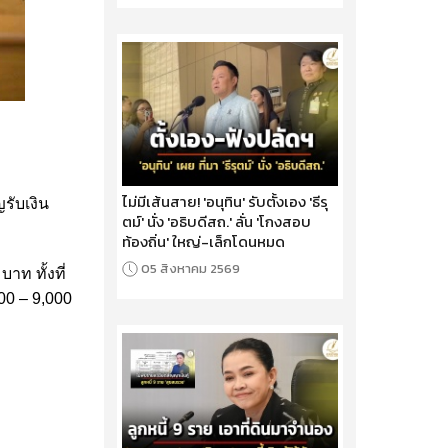
ไม่มีเส้นสาย! 'อนุทิน' รับตั้งเอง 'ธีรุ
รับเงิน
ตม์' นั่ง 'อธิบดีสถ.' ลั่น 'โกงสอบ
ท้องถิ่น' ใหญ่-เล็กโดนหมด
05 สิงหาคม 2569
าท ทั้งที่
00 – 9,000