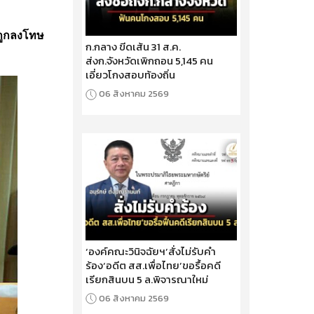
่ถูกลงโทษ
ก.กลาง ขีดเส้น 31 ส.ค.
ส่งก.จังหวัดเพิกถอน 5,145 คน
เอี่ยวโกงสอบท้องถิ่น
06 สิงหาคม 2569
‘องค์คณะวินิจฉัยฯ’สั่งไม่รับคำ
ร้อง‘อดีต สส.เพื่อไทย’ขอรื้อคดี
เรียกสินบน 5 ล.พิจารณาใหม่
06 สิงหาคม 2569