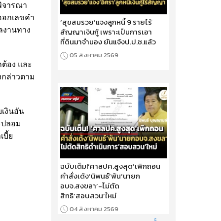
รพิจารณา
ารออกเลขคำ
‘สุขสมรวย’แจงลูกหนี้ 9 รายไร้
นผลงานทาง
สัญญาเงินกู้ เพราะเป็นการเอา
ที่ดินมาจำนอง ยันแจ้งป.ป.ช.แล้ว
05 สิงหาคม 2569
กต้อง และ
ังกล่าวตาม
เงินอัน
และปลอม
บี้ย
ฉบับเต็ม!‘ศาลปค.สูงสุด’เพิกถอน
คำสั่งเด้ง‘นิพนธ์’พ้น‘นายก
อบจ.สงขลา’-ไม่ตัด
สิทธิ‘สอบสวน’ใหม่
04 สิงหาคม 2569