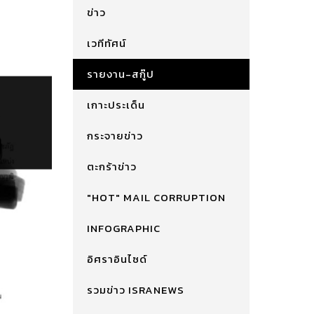
ข่าว
เวทีทัศน์
รายงาน-สกู๊ป
เกาะประเด็น
กระจายข่าว
ตะกร้าข่าว
"HOT" MAIL CORRUPTION
INFOGRAPHIC
อิศราอินไซด์
รวมข่าว ISRANEWS