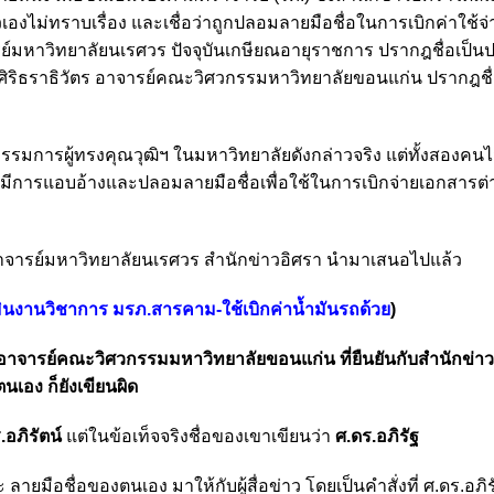
วเองไม่ทราบเรื่อง และเชื่อว่าถูกปลอมลายมือชื่อในการเบิกค่าใช้จ
์มหาวิทยาลัยนเรศวร ปัจจุบันเกษียณอายุราชการ ปรากฎชื่อเป็
ศิริธราธิวัตร อาจารย์คณะวิศวกรรมหาวิทยาลัยขอนแก่น ปรากฎชื่
กรรมการผู้ทรงคุณวุฒิฯ ในมหาวิทยาลัยดังกล่าวจริง แต่ทั้งสองคนไม
จะมีการแอบอ้างและปลอมลายมือชื่อเพื่อใช้ในการเบิกจ่ายเอกสารต่า
าจารย์มหาวิทยาลัยนเรศวร สำนักข่าวอิศรา นำมาเสนอไปแล้ว
เมินงานวิชาการ มรภ.สารคาม-ใช้เบิกค่าน้ำมันรถด้วย
)
ตร อาจารย์คณะวิศวกรรมมหาวิทยาลัยขอนแก่น ที่ยืนยันกับสำนักข่าว
นเอง ก็ยังเขียนผิด
.อภิรัตน์
แต่ในข้อเท็จจริงชื่อของเขาเขียนว่า
ศ.ดร.อภิรัฐ
ละ ลายมือชื่อของตนเอง มาให้กับผู้สื่อข่าว โดยเป็นคำสั่งที่ ศ.ดร.อภ