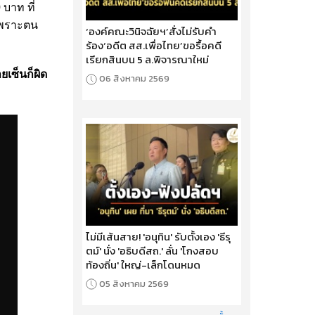
 บาท ที่
 เพราะตน
‘องค์คณะวินิจฉัยฯ’สั่งไม่รับคำ
ร้อง‘อดีต สส.เพื่อไทย’ขอรื้อคดี
เรียกสินบน 5 ล.พิจารณาใหม่
ยเซ็นก็ผิด
06 สิงหาคม 2569
ไม่มีเส้นสาย! 'อนุทิน' รับตั้งเอง 'ธีรุ
ตม์' นั่ง 'อธิบดีสถ.' ลั่น 'โกงสอบ
ท้องถิ่น' ใหญ่-เล็กโดนหมด
05 สิงหาคม 2569