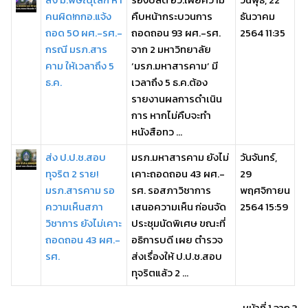
คนผิด!กกอ.แจ้ง
คืบหน้ากระบวนการ
ธันวาคม
ถอด 50 ผศ.-รศ.-
ถอดถอน 93 ผศ.-รศ.
2564 11:35
กรณี มรภ.สาร
จาก 2 มหาวิทยาลัย
คาม ให้เวลาถึง 5
‘มรภ.มหาสารคาม’ มี
ธ.ค.
เวลาถึง 5 ธ.ค.ต้อง
รายงานผลการดำเนิน
การ หากไม่คืบจะทำ
หนังสือทว ...
ส่ง ป.ป.ช.สอบ
มรภ.มหาสารคาม ยังไม่
วันจันทร์,
ทุจริต 2 ราย!
เคาะถอดถอน 43 ผศ.-
29
มรภ.สารคาม รอ
รศ. รอสภาวิชาการ
พฤศจิกายน
ความเห็นสภา
เสนอความเห็น ก่อนจัด
2564 15:59
วิชาการ ยังไม่เคาะ
ประชุมนัดพิเศษ ขณะที่
ถอดถอน 43 ผศ.-
อธิการบดี เผย ตำรวจ
รศ.
ส่งเรื่องให้ ป.ป.ช.สอบ
ทุจริตแล้ว 2 ...
หน้าที่ 1 จาก 3