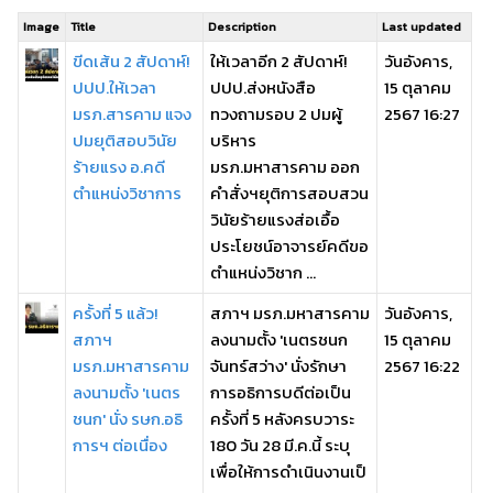
Image
Title
Description
Last updated
ขีดเส้น 2 สัปดาห์!
ให้เวลาอีก 2 สัปดาห์!
วันอังคาร,
ปปป.ให้เวลา
ปปป.ส่งหนังสือ
15 ตุลาคม
มรภ.สารคาม แจง
ทวงถามรอบ 2 ปมผู้
2567 16:27
ปมยุติสอบวินัย
บริหาร
ร้ายแรง อ.คดี
มรภ.มหาสารคาม ออก
ตำแหน่งวิชาการ
คำสั่งฯยุติการสอบสวน
วินัยร้ายแรงส่อเอื้อ
ประโยชน์อาจารย์คดีขอ
ตำแหน่งวิชาก ...
ครั้งที่ 5 แล้ว!
สภาฯ มรภ.มหาสารคาม
วันอังคาร,
สภาฯ
ลงนามตั้ง 'เนตรชนก
15 ตุลาคม
มรภ.มหาสารคาม
จันทร์สว่าง' นั่งรักษา
2567 16:22
ลงนามตั้ง 'เนตร
การอธิการบดีต่อเป็น
ชนก' นั่ง รษก.อธิ
ครั้งที่ 5 หลังครบวาระ
การฯ ต่อเนื่อง
180 วัน 28 มี.ค.นี้ ระบุ
เพื่อให้การดำเนินงานเป็