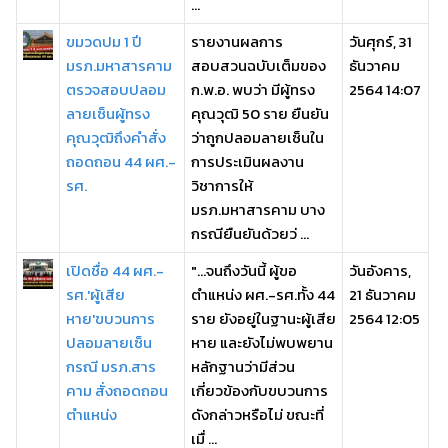
...
ขมวดปม 1 ปี
รายงานผลการ
วันศุกร์, 31
มรภ.มหาสารคาม
สอบสวนฉบับเต็มของ
ธันวาคม
ตรวจสอบปลอม
ก.พ.อ. พบว่า มีผู้ทรง
2564 14:07
ลายเซ็นผู้ทรง
คุณวุฒิ 50 ราย ยืนยัน
คุณวุฒิถึงคำสั่ง
ว่าถูกปลอมลายเซ็นใน
ถอดถอน 44 ผศ.-
การประเมินผลงาน
รศ.
วิชาการให้
มรภ.มหาสารคาม บาง
กรณียืนยันด้วยว่ ...
เปิดชื่อ 44 ผศ.-
"...จนถึงวันนี้ ผู้ขอ
วันอังคาร,
รศ.'ผู้เสีย
ตำแหน่ง ผศ.-รศ.ทั้ง 44
21 ธันวาคม
หาย'ขบวนการ
ราย ยังอยู่ในฐานะผู้เสีย
2564 12:05
ปลอมลายเซ็น
หาย และยังไม่พบพยาน
กรณี มรภ.สาร
หลักฐานว่ามีส่วน
คาม สั่งถอดถอน
เกี่ยวข้องกับขบวนการ
ตำแหน่ง
ดังกล่าวหรือไม่ ขณะที่
เมื่ ...