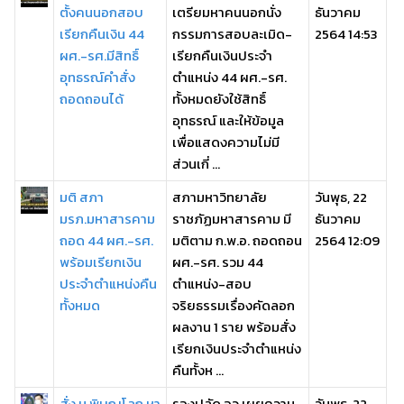
ตั้งคนนอกสอบ
เตรียมหาคนนอกนั่ง
ธันวาคม
เรียกคืนเงิน 44
กรรมการสอบละเมิด-
2564 14:53
ผศ.-รศ.มีสิทธิ์
เรียกคืนเงินประจำ
อุทธรณ์คำสั่ง
ตำแหน่ง 44 ผศ.-รศ.
ถอดถอนได้
ทั้งหมดยังใช้สิทธิ์
อุทธรณ์ และให้ข้อมูล
เพื่อแสดงความไม่มี
ส่วนเกี่ ...
มติ สภา
สภามหาวิทยาลัย
วันพุธ, 22
มรภ.มหาสารคาม
ราชภัฏมหาสารคาม มี
ธันวาคม
ถอด 44 ผศ.-รศ.
มติตาม ก.พ.อ. ถอดถอน
2564 12:09
พร้อมเรียกเงิน
ผศ.-รศ. รวม 44
ประจำตำแหน่งคืน
ตำแหน่ง-สอบ
ทั้งหมด
จริยธรรมเรื่องคัดลอก
ผลงาน 1 ราย พร้อมสั่ง
เรียกเงินประจำตำแหน่ง
คืนทั้งห ...
สั่ง ม.พิษณุโลก หา
รองปลัด อว.เผยความ
วันพุธ, 22