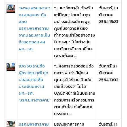
'ธงพล พรหมสาขา
"...มหาวิทยาลัยต้องรีบ
วันเสาร์, 18
ณ สกลนคร' ทีม
แก้ปัญหาโดยเร็ว ทุก
ธันวาคม
สอบ
อย่างจะต้องมีการพูด
2564 15:23
มรภ.มหาสารคาม
คุยกับอาจารย์ ต้อง
จากปลอมลายเซ็น
ทำความเข้าใจอย่างตรง
ถึงถอดถอน 44
ไปตรงมา ไม่อย่างนั้น
ผศ.-รศ.
มหาวิทยาลัยจะเหนื่อย
เพราะก็จะม ...
เปิด 50 รายชื่อ
"...ผลการตรวจสอบดัง
วันศุกร์, 31
ผู้ทรงคุณวุฒิ ถูก
กล่าว พบว่า มีผู้ทรง
ธันวาคม
ปลอมลายเซ็น
คุณวุฒิ 39 คน ยืนยัน
2564 13:33
ประเมินผลงาน
ข้อเท็จจริงว่า ไม่ได้
ผศ.-รศ.
ปฏิบัติหน้าที่เป็นประธาน
'มรภ.มหาสารคาม'
กรรมการหรือกรรมการ
ตามคำสั่งแต่งตั้งคณะ
กรรมกา ...
มรภ.มหาสารคาม
มรภ.มหาสารคาม
วันเสาร์, 11