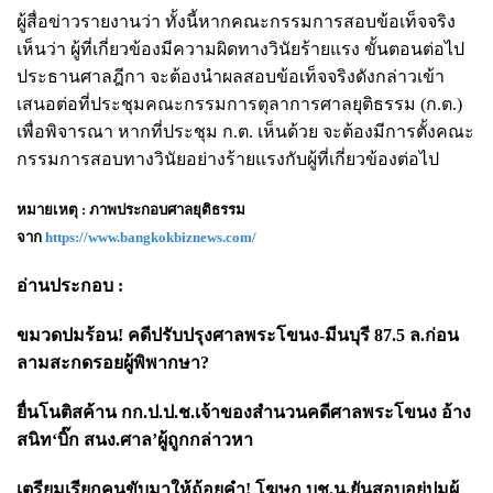
ผู้สื่อข่าวรายงานว่า ทั้งนี้หากคณะกรรมการสอบข้อเท็จจริง
เห็นว่า ผู้ที่เกี่ยวข้องมีความผิดทางวินัยร้ายแรง ขั้นตอนต่อไป
ประธานศาลฎีกา จะต้องนำผลสอบข้อเท็จจริงดังกล่าวเข้า
เสนอต่อที่ประชุมคณะกรรมการตุลาการศาลยุติธรรม (ก.ต.)
เพื่อพิจารณา หากที่ประชุม ก.ต. เห็นด้วย จะต้องมีการตั้งคณะ
กรรมการสอบทางวินัยอย่างร้ายแรงกับผู้ที่เกี่ยวข้องต่อไป
หมายเหตุ : ภาพประกอบศาลยุติธรรม
จาก
https://www.bangkokbiznews.com/
อ่านประกอบ :
ขมวดปมร้อน! คดีปรับปรุงศาลพระโขนง-มีนบุรี 87.5 ล.ก่อน
ลามสะกดรอยผู้พิพากษา?
ยื่นโนติสค้าน กก.ป.ป.ช.เจ้าของสำนวนคดีศาลพระโขนง อ้าง
สนิท‘บิ๊ก สนง.ศาล’ผู้ถูกกล่าวหา
เตรียมเรียกคนขับมาให้ถ้อยคำ! โฆษก บช.น.ยันสอบอยู่ปมผู้