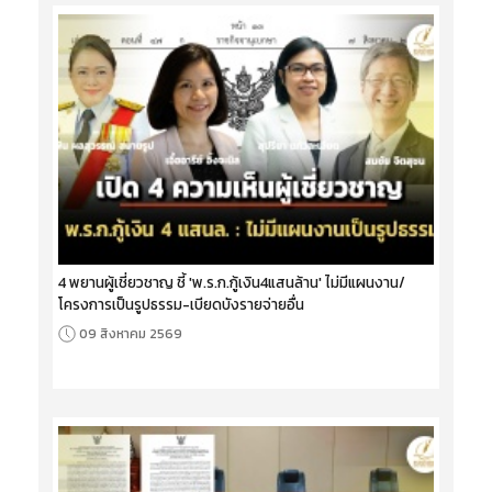
4 พยานผู้เชี่ยวชาญ ชี้ 'พ.ร.ก.กู้เงิน4แสนล้าน' ไม่มีแผนงาน/
โครงการเป็นรูปธรรม-เบียดบังรายจ่ายอื่น
09 สิงหาคม 2569