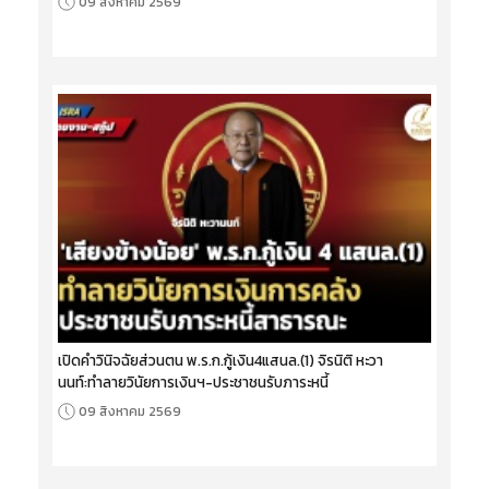
09 สิงหาคม 2569
เปิดคำวินิจฉัยส่วนตน พ.ร.ก.กู้เงิน4แสนล.(1) จิรนิติ หะวา
นนท์:ทำลายวินัยการเงินฯ-ประชาชนรับภาระหนี้
09 สิงหาคม 2569