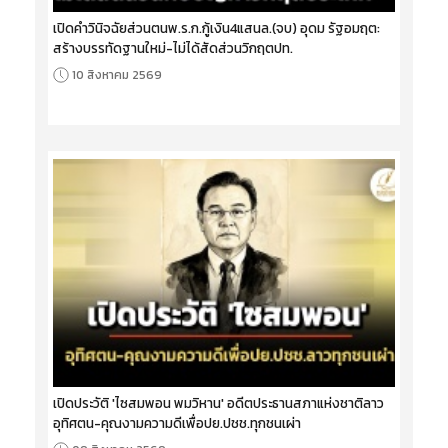
เปิดคำวินิจฉัยส่วนตนพ.ร.ก.กู้เงิน4แสนล.(จบ) อุดม รัฐอมฤต:
สร้างบรรทัดฐานใหม่-ไม่ได้สัดส่วนวิกฤตปท.
10 สิงหาคม 2569
เปิดประวัติ 'ไซสมพอน พมวิหาน' อดีตประธานสภาแห่งชาติลาว
อุทิศตน-คุณงามความดีเพื่อปย.ปชช.ทุกชนเผ่า