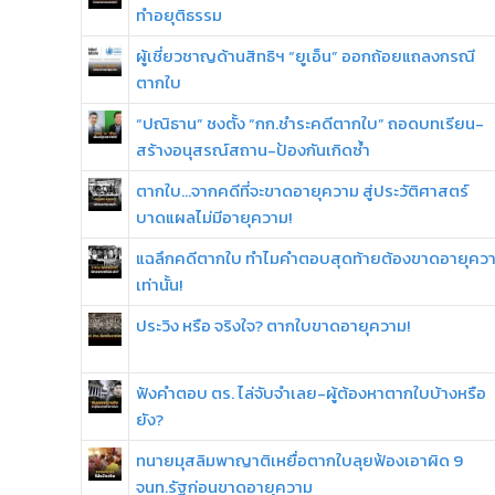
ทำอยุติธรรม
ผู้เชี่ยวชาญด้านสิทธิฯ “ยูเอ็น” ออกถ้อยแถลงกรณี
ตากใบ
“ปณิธาน” ชงตั้ง “กก.ชำระคดีตากใบ” ถอดบทเรียน-
สร้างอนุสรณ์สถาน-ป้องกันเกิดซ้ำ
ตากใบ...จากคดีที่จะขาดอายุความ สู่ประวัติศาสตร์
บาดแผลไม่มีอายุความ!
แฉลึกคดีตากใบ ทำไมคำตอบสุดท้ายต้องขาดอายุคว
เท่านั้น!
ประวิง หรือ จริงใจ? ตากใบขาดอายุความ!
ฟังคำตอบ ตร. ไล่จับจำเลย-ผู้ต้องหาตากใบบ้างหรือ
ยัง?
ทนายมุสลิมพาญาติเหยื่อตากใบลุยฟ้องเอาผิด 9
จนท.รัฐก่อนขาดอายุความ