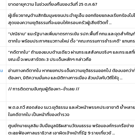
ขาดอายุความ ในช่วงเที่ยงคืนของวันที่ 25 ต.ค.67
ผู้เชี่ยวชาญด้านสิทธิมนุษยชนประจำยูเอ็น ออกถ้อยแถลงเรียกร้องไม่ใ
สุดของความยุติธรรมที่จะมอบให้ครอบครัวผู้เสียชีวิตทั้ ...
“ปณิธาน” แนะรัฐบาลเพิ่มมาตรการเข้ม รปภ.พื้นที่ กทม.และจุดสำคัญ
ตากใบ พร้อมประกาศแนวทางใหม่ ตั้ง “คณะกรรมการชำระคดี” แทนกระบ
“คดีตากใบ” ถ้ามองแบบด้านเดียว ผ่านกระแสสังคมจริงๆ และกระแสที่
ขณะนี้ จะพบสารัตถะ 3 ประเด็นหลักๆ กล่าวคือ
าม
อ่านทางคดีตากใบ หากแยกประเด็นความยุติธรรมออกไป ต้องบอกว่าทั้ง
ต้องหา, มิติความมั่นคง และมิติทางการเมือง ล้วนบังคับวิถีให้จุ ...
// การติดตามจับกุมผู้ต้องหา-จำเลย //
พ.ต.อ.ทวี สอดส่อง รมว.ยุติธรรม และหัวหน้าพรรคประชาชาติ ย้ำหลายคร
ในคดีตากใบ เป็นหน้าที่ของตำรวจ
ศูนย์ทนายมุสลิม จับมือมูลนิธิผสานวัฒนธรรม พร้อมองค์กรเครือข่าย 
ตะลุยฟ้องศาลนราธิวาส เอาผิดเจ้าหน้าที่รัฐ 9 รายเกี่ยวข้ ...