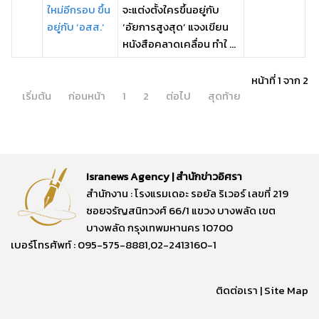
ใหม่อีกรอบ ขึ้น
จะแต่งตั้งใครขึ้นอยู่กับ
อยู่กับ ‘อสส.’
‘อัยการสูงสุด’ แจงเขียน
หนังสือคลาดเคลื่อน ทำใ ...
หน้าที่ 1 จาก 2
เริ่มต้น
ก่อนหน้า
1
2
ต่อไป
สุดท้าย
Isranews Agency | สำนักข่าวอิศรา
สำนักงาน : โรงแรมเดอะ รอยัล ริเวอร์ เลขที่ 219
ซอยจรัญสนิทวงศ์ 66/1 แขวง บางพลัด เขต
บางพลัด กรุงเทพมหานคร 10700
เบอร์โทรศัพท์ : 095-575-8881,02-2413160-1
ติดต่อเรา
|
Site Map