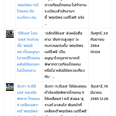
'พฤฒิพร' คดี
ดาวเทียมไทยคม ไม่ทำตาม
ไทยคม ขัด
ระเบียบสำนักงานฯ
ระเบียบ-กม.
ชี้ ‘พฤฒิพร เนติโพธิ’ แจ้ง
...
‘ดีอีเอส’ โยน
‘ปลัดดีอีเอส’ ส่งหนังสือ
วันศุกร์, 24
‘อสส.'ทบทวน
ถาม ‘อัยการสูงสุด’ จะ
กันยายน
ตั้ง ‘พฤฒิ
ทบทวนแต่งตั้ง ‘พฤฒิพร
2564
พร’เป็นอนุญา
เนติโพธิ’ เป็น
10:04
โตฯคดีไทยคม
อนุญาโตตุลาการฯคดี
หลังมีข้อครหา
พิพาทดาวเทียมไทยคม
ไม่เป็นกลาง
หรือไม่ หลังมีข้อควรเกี่ยว
กับ ‘ ...
จับตา 'ก.ดีอี
จับตา ‘ก.ดีเอส’ ใช้ช่องถอน
วันเสาร์, 19
เอส' ถอนข้อ
คำร้องข้อพิพาทไทยคม 5
มีนาคม
พิพาท 'ไทยคม
ให้เหลือแค่ 1 คดี ส่งผล 'สุ
2565 12:26
5' เหลือเฉพาะ
รางค์ นาสมใจ' พ้นหน้าที่
คดี 'พฤฒิพร'
เหลือคดี'พฤฒิพร เนติโพธิ'