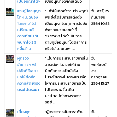
เป็นอนุญาโตฯ
เป็นอนุญาโตฯคนเดียว
แกะคู่มืออนุญา
"...ทำให้เกิดคำถามว่า พฤฒิ
วันเสาร์, 25
โตฯ เปิดช่อง
พร ซึ่งได้รับการแต่งตั้ง
กันยายน
‘ไทยคม’ ได้
เป็นอนุญาโตตุลาการในข้อ
2564 10:53
เปรียบคดี
พิพาทหมายเลขดำที่
ดาวเทียม เดิม
97/2560 ได้ดำเนินการ
พันค่าโง่ 2.5
ตามคู่มืออนุญาโตตุลาการ
หมื่นล้าน
หรือไม่ โดยเฉพา ...
ผู้ตรวจ
"...ในการประสานราชการใน
วัน
อัยการฯ VS
วาระต่อๆ ไป ขอให้ท่าน
พฤหัสบดี,
ปลัดดีอีเอส :
ยึดถือความสัตย์จริง
29
ขอให้ยึดถือ
โปร่งใสตรงไปตรงมา เพื่อ
กรกฎาคม
ความสัตย์จริง
ให้การประสานราซการเป็น
2564 15:27
ตรงไปตรงมา
ไปโดยราบรื่น เกิด
ประโยชน์ต่อทางราชกา
รอย่ ...
เสี่ยงถูก
‘ผู้ตรวจการอัยการ’ ค้าน
วัน