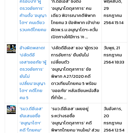
ครอบงำ! ‘ผู้
‘ก.ดีอีเอส’ ชงตั้ง
พฤหัสบดี,
ตรวจอัยการ’
‘อนุญาโตตุลาการ’ คน
29
ค้านตั้ง ‘อนุญา
เดียว พิจารณาคดีพิพาท
กรกฎาคม
โตฯ’ คนเดียว
ไทยคม 3 ข้อพิพาท เข้าข่าย
2564 15:14
รวบคดีไทยคม
ผิดพ.ร.บ.อนุญาโตฯ-หวั่น
เปิดทางให้มีการ 'ค ...
อ้างผิดพลาด!
‘ปลัดดีอีเอส’ แจง ‘ผู้ตรวจ
วันพุธ, 21
'ปลัดดีอี
การอัยการ’ ยืนยันไม่
กรกฎาคม
เอส'ขออภัย 'ผู้
เปลี่ยนตัว
2564 18:33
ตรวจอัยการ’
‘อนุญาโตตุลาการ’ ข้อ
ยันไม่
พิพาท A27/2020 คดี
เปลี่ยน‘อนุญา
ดาวเทียมไทยคม 5 พร้อม
โตฯ’ คดีไทย
‘ขออภัย’ หลังเขียนหนังสือ
คม 5
ที่ทำให ...
'รมว.ดีอีเอส'
‘รมว.ดีอีเอส’ เผยอยู่
วันอังคาร,
ยันเสนอชื่อ
ระหว่างรอชื่อ
20
‘อนุญาโตฯ’
‘อนุญาโตตุลาการ’ คดี
กรกฎาคม
คดี 'ไทยคม'
พิพาทไทยคม 'คนใหม่' ส่วน
2564 12:54