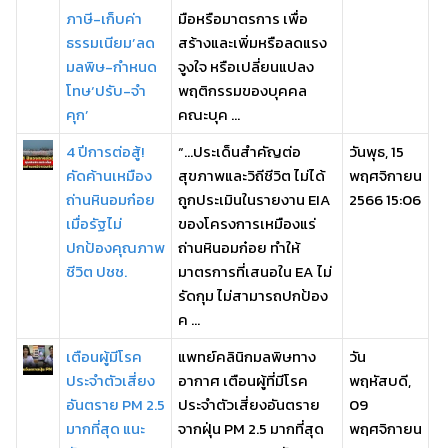
ภาษี-เก็บค่า
มือหรือมาตรการ เพื่อ
ธรรมเนียม’ลด
สร้างและเพิ่มหรือลดแรง
มลพิษ-กำหนด
จูงใจ หรือเปลี่ยนแปลง
โทษ‘ปรับ-จำ
พฤติกรรมของบุคคล
คุก’
คณะบุค ...
4 ปีการต่อสู้!
“…ประเด็นสำคัญต่อ
วันพุธ, 15
คัดค้านเหมือง
สุขภาพและวิถีชีวิต ไม่ได้
พฤศจิกายน
ถ่านหินอมก๋อย
ถูกประเมินในรายงาน EIA
2566 15:06
เมื่อรัฐไม่
ของโครงการเหมืองแร่
ปกป้องคุณภาพ
ถ่านหินอมก๋อย ทำให้
ชีวิต ปชช.
มาตรการที่เสนอใน EA ไม่
รัดกุม ไม่สามารถปกป้อง
ค ...
เตือนผู้มีโรค
แพทย์คลินิกมลพิษทาง
วัน
ประจำตัวเสี่ยง
อากาศ เตือนผู้ที่มีโรค
พฤหัสบดี,
อันตราย PM 2.5
ประจำตัวเสี่ยงอันตราย
09
มากที่สุด แนะ
จากฝุ่น PM 2.5 มากที่สุด
พฤศจิกายน