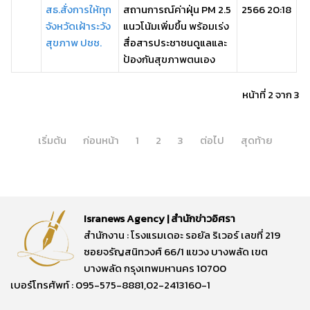
สธ.สั่งการให้ทุก
สถานการณ์ค่าฝุ่น PM 2.5
2566 20:18
จังหวัดเฝ้าระวัง
แนวโน้มเพิ่มขึ้น พร้อมเร่ง
สุขภาพ ปชช.
สื่อสารประชาชนดูแลและ
ป้องกันสุขภาพตนเอง
หน้าที่ 2 จาก 3
เริ่มต้น
ก่อนหน้า
1
2
3
ต่อไป
สุดท้าย
Isranews Agency | สำนักข่าวอิศรา
สำนักงาน : โรงแรมเดอะ รอยัล ริเวอร์ เลขที่ 219
ซอยจรัญสนิทวงศ์ 66/1 แขวง บางพลัด เขต
บางพลัด กรุงเทพมหานคร 10700
เบอร์โทรศัพท์ : 095-575-8881,02-2413160-1