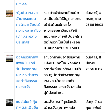
PM 2.5
‘ฝุ่นพิษ PM 2.5
“…อย่าเข้าใจอาเซียนผิด
วันเสาร์, 01
ข้ามพรมแดน’
อาเซียนไม่ใช่อียู หลายคน
กรกฎาคม
กลไกอาเซียนไร้
เข้าใจผิดแม้กระทั่ง
2566 16:03
ความหมาย ต้อง
อาจารย์มหาวิทยาลัยที่
ใช้ กม.ระหว่าง
สอนกฎหมายก็ไปบอกใคร
ประเทศ?
ต่อใครว่า ไม่เป็นไรหรอก
นะ หมอกควันข้ามแดนเร ...
องค์กรวิชาชีพ
ราชวิทยาลัยอายุรแพทย์
วันเสาร์, 11
แพทย์แนะวิธี
แห่งประเทศไทย-องค์กร
มีนาคม
รับมือวิกฤตฝุ่น
วิชาชีพที่เกี่ยวข้อง แนะนำ
2566 11:07
PM 2.5 ย้ำควร
วิธิปฏิบัติตัวช่วงวิกฤตฝุ่น
งดทํากิจกรรม
PM 2.5 ย้ำควรงดทํา
กลางแจ้ง
กิจกรรมกลางแจ้ง ยกเว้น
ผู้ที่ต้องทําห ...
แนวโน้มค่าฝุ่น
สธ.สั่งการให้ทุกจังหวัด
วันศุกร์, 03
PM 2.5 เพิ่มขึ้น
เฝ้าระวังสุขภาพ หลัง
กุมภาพันธ์