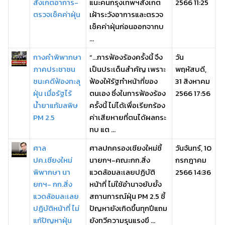
สังเกตอาการ-
แนะคนกรุงเทพฯสังเกต
2566 11:25
ตรวจเช็คค่าฝุ่น
เฝ้าระวังอาการและตรวจ
เช็คค่าฝุ่นก่อนออกจากบ
...
กางคำพิพากษา
“…การฟ้องร้องครั้งนี้ จึง
วัน
ภาคประชาชน
เป็นประเด็นสำคัญ เพราะ
พฤหัสบดี,
ชนะคดีฟ้องทะลุ
ฟ้องให้รัฐทำหน้าที่ของ
31 สิงหาคม
ฝุ่น เมื่อรัฐไร้
ตนเอง ซึ่งในการฟ้องร้อง
2566 17:56
น้ำยาแก้มลพิษ
ครั้งนี้ ไม่ได้เพื่อเรียกร้อง
PM 2.5
ค่าเสียหายที่ตนได้ผลกระ
ทบ แต ...
ศาล
ศาลปกครองเชียงใหม่ชี้
วันจันทร์, 10
ปค.เชียงใหม่
นายกฯ-คณะกก.สิ่ง
กรกฎาคม
พิพากษา นา
แวดล้อมละเลยปฏิบัติ
2566 14:36
ยกฯ- กก.สิ่ง
หน้าที่ ไม่ใช้อำนาจยับยั้ง
แวดล้อมละเลย
สถานการณ์ฝุ่น PM 2.5 ชี้
ปฏิบัติหน้าที่ ไม่
ปัญหายังเกิดขึ้นทุกปีแถม
แก้ปัญหาฝุ่น
ยังทวีความรุนแรงขึ ...