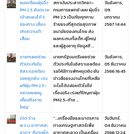
หมอเตือนฝุ่นจิ๋ว
สถาบันประสาทวิทยา-
วันอังคาร,
PM 2.5 อันตราย
กรมการแพทย์ เผย ฝุ่นจิ๋ว
09
เข้าสมองได้ 3
PM 2.5 เป็นภัยคุกคาม
มกราคม
ช่องทาง เสี่ยง
ร้ายแรงที่สุดต่อสุขภาพ
2567 14:44
เกิดความจำ
อนามัยของคนไทย ส่ง
เสื่อม
ผลกระทบทั้งเด็ก ผู้ใหญ่
และผู้สูงอายุ ข้อมูลชี ...
นายกเผยช่วย
นายกรัฐมนตรีเผยช่วย
วันอังคาร,
ตัวประกันใน
ตัวประกันในอิสราเอลต้อง
05 ธันวาคม
อิสราเอลต้อง
รอให้มีการพักหยุดยิง ยัน
2566 16:45
รอหยุดยิง-เร่ง
ข่าวลือแรงงานไทยที่เหลือ
แก้ฝุ่น PM 2.5-
จะไม่ได้ปล่อยตัวไม่ใช่
ขยายผลหมู
เรื่องจริง เร่งแก้ปัญหาฝุ่น
เถื่อนถึงราย
PM2.5-กำช ...
ใหญ่
เปิด‘ร่าง
“…เครื่องมือและมาตรการ
วันจันทร์,
พ.ร.บ.อากาศสะ
ทางเศรษฐศาสตร์เพื่อ
04 ธันวาคม
อาดฯ’ ดึง'กลไก
อากาศสะอาด เป็นเครื่อง
2566 12:24