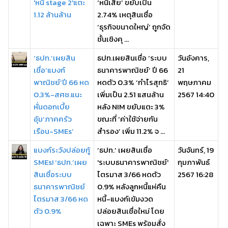
'หนี้ stage 2'แตะ
‘หนี้เสีย’ ขยับเป็น
1.12 ล้านล้าน
2.74% เหตุสินเชื่อ
‘ธุรกิจขนาดใหญ่’ ถูกจัด
ชั้นเชิงคุ ...
‘ธปท.’เผยสิน
ธปท.เผยสินเชื่อ ‘ระบบ
วันอังคาร,
เชื่อ‘แบงก์
ธนาคารพาณิชย์’ ปี 66
21
พาณิชย์’ปี 66 หด
หดตัว 0.3% ‘กำไรสุทธิ’
พฤษภาคม
0.3%-สศช.แนะ
เพิ่มเป็น 2.51 แสนล้าน
2567 14:40
หั่นดอกเบี้ย
หลัง NIM ขยับแตะ 3%
อุ้ม‘ภาคครัว
ขณะที่ ‘ค่าใช้จ่ายกัน
เรือน-SMEs’
สำรอง’ เพิ่ม 11.2% จ ...
แบงก์ระวังปล่อยกู้
‘ธปท.’ เผยสินเชื่อ
วันจันทร์, 19
SMEs! ‘ธปท.’เผย
'ระบบธนาคารพาณิชย์'
กุมภาพันธ์
สินเชื่อระบบ
ไตรมาส 3/66 หดตัว
2567 16:28
ธนาคารพาณิชย์
0.9% หลังลูกหนี้แห่คืน
ไตรมาส 3/66 หด
หนี้-แบงก์เข้มงวด
ตัว 0.9%
ปล่อยสินเชื่อใหม่ โดย
เฉพาะ SMEs พร้อมสั่ง