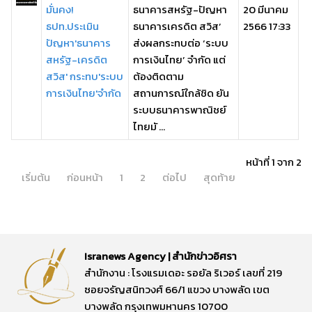
มั่นคง!
ธนาคารสหรัฐ-ปัญหา
20 มีนาคม
ธปท.ประเมิน
ธนาคารเครดิต สวิส’
2566 17:33
ปัญหา'ธนาคาร
ส่งผลกระทบต่อ ‘ระบบ
สหรัฐ-เครดิต
การเงินไทย’ จำกัด แต่
สวิส' กระทบ'ระบบ
ต้องติดตาม
การเงินไทย'จำกัด
สถานการณ์ใกล้ชิด ยัน
ระบบธนาคารพาณิชย์
ไทยมั ...
หน้าที่ 1 จาก 2
เริ่มต้น
ก่อนหน้า
1
2
ต่อไป
สุดท้าย
Isranews Agency | สำนักข่าวอิศรา
สำนักงาน : โรงแรมเดอะ รอยัล ริเวอร์ เลขที่ 219
ซอยจรัญสนิทวงศ์ 66/1 แขวง บางพลัด เขต
บางพลัด กรุงเทพมหานคร 10700