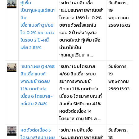
กู้เพิ่ม
‘ธปท.’ เผยสินเชื่อ
วันอังคาร,
เป็น‘ทุนหมุนเวียน’!
‘ระบบธนาคารพาณิชย์’
19
สิน
ไตรมาส 1/69 โต 0.2%
พฤษภาคม
เชื่อ‘แบงก์’Q1/69
ขยายตัวครั้งแรกใน
2569 16:02
โต 0.2% ขยายตัว
รอบ 2 ปี หลัง ‘ธุรกิจ
ในรอบ 2 ปี-หนี้
ขนาดใหญ่’ กู้เพิ่ม เพื่อ
เสีย 2.85%
นำมาใช้เป็น
‘ทุนหมุนเวียน’ ห ...
‘ธปท.’เผย Q4/68
‘ธปท.’ เผยไตรมาส
วันอังคาร,
สินเชื่อ‘แบงก์
4/68 สินเชื่อ ‘ระบบ
19
พาณิชย์’ติดลบ
ธนาคารพาณิชย์’
พฤษภาคม
1.1% หดตัวต่อ
ติดลบ 1.1% หดตัวต่อ
2569 15:33
เนื่อง 6 ไตรมาส-
เนื่อง 6 ไตรมาส ขณะที่
หนี้เสีย 2.84%
สินเชื่อ SMEs หด 4.1%
หดตัวต่อเนื่อง 14
ไตรมาส ด้าน NPL ล ...
หดตัวต่อเนื่อง 5
‘ธปท.’ เผยสินเชื่อ
วันอังคาร,
ไตรมาส! ธปท.เผย
‘ระบบธนาคารพาณิชย์’
18