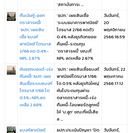
‘สถาบันการเ ...
คืนเงินกู้-ออก
‘ธปท.’ เผยสินเชื่อ
วันจันทร์,
ตราสารหนี้!
‘ระบบธนาคารพาณิชย์’
20
‘ธปท.’เผยสิน
ไตรมาส 2/66 หดตัว
พฤศจิกายน
เชื่อ‘แบงก์
0.4% หลังธุรกิจทยอย
2566 16:59
พาณิชย์’ไตรมาส
คืนหนี้-ระดมทุน
2/66 หด 0.4%-
‘ตราสารหนี้’ ขณะที่
NPL 2.67%
NPL ลดเหลือ 2.67%
หันออกบอนด์-เร่ง
‘ธปท.’ เผยสินเชื่อแบงก์
วันจันทร์, 22
คืนหนี้! ‘ธปท.’เผย
พาณิชย์ไตรมาส 1/66
พฤษภาคม
สินเชื่อระบบแบงก์
โต 0.5% หลังธุรกิจใหญ่
2566 17:12
ไตรมาส 1/66 โต
หันไประดมทุนผ่าน
0.5%-NPLลด
ตลาดตราสารหนี้-เร่ง
เหลือ 2.68%
คืนหนี้-โอนพอร์ตลูกหนี้
ให้ ‘บ.ลูก’ ขณะที่หนี้เสีย
ล ...
แบงก์พาณิชย์
ธปท.ประเมินปัญหา ‘ปิด
วันจันทร์,