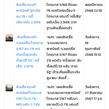
สินเชื่อ‘แบงก์
ไตรมาส 3/68 ติดลบ
พฤศจิกายน
พาณิชย์’Q3/68
1% หดตัวต่อเนื่อง 5
2568 22:18
ลบ 1%-‘หนี้
ไตรมาส ขณะที่ ‘หนี้เสีย’
เสีย’ขยับ 2.94%
ขยับเป็น 2.94% จาก
ฐานสินเชื่อหดตัว
‘สินเชื่อแบงก์-
‘ธปท.’ เผยสินเชื่อ
วันอังคาร,
รวมเครือ’ไตรมาส
‘ระบบธนาคาร
18
3/67 ลบ 2% หด
พาณิชย์-รวมเครือ’
กุมภาพันธ์
ตัวครั้งแรกนับ
ไตรมาส 3/67 ติดลบ
2568 15:13
ตั้งแต่ปี 53-‘หนี้
2% หดตัว ‘ครั้งแรก’ นับ
เสีย’ 2.97%
ตั้งแต่ปี 53 หลัง ‘ภาค
รัฐ’ ชำระคืนหนี้ในระดับ
สูง พบ ‘สินเชื่ ...
สินเชื่อ'แบงก์
‘ธปท.’ เผยสินเชื่อ
วันอังคาร,
พาณิชย์'ไตรมาส
‘ระบบธนาคารพาณิชย์’
27 สิงหาคม
1/67 โต 0.7%-
ไตรมาส 1/67 กลับมา
2567 17:24
NPLขยับ 2.74%
ขยายตัว 0.7% ขณะที่