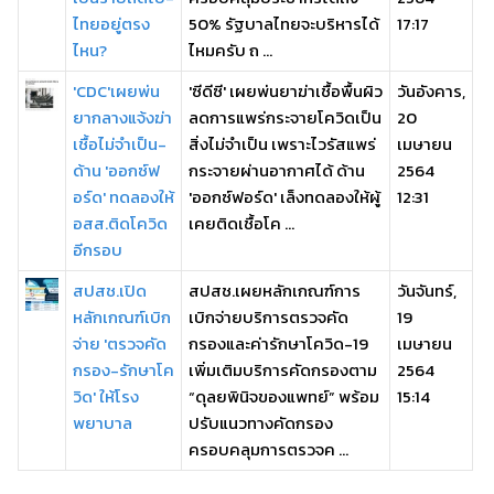
ไทยอยู่ตรง
50% รัฐบาลไทยจะบริหารได้
17:17
ไหน?
ไหมครับ ถ ...
'CDC'เผยพ่น
'ซีดีซี' เผยพ่นยาฆ่าเชื้อพื้นผิว
วันอังคาร,
ยากลางแจ้งฆ่า
ลดการแพร่กระจายโควิดเป็น
20
เชื้อไม่จำเป็น-
สิ่งไม่จำเป็น เพราะไวรัสแพร่
เมษายน
ด้าน 'ออกซ์ฟ
กระจายผ่านอากาศได้ ด้าน
2564
อร์ด' ทดลองให้
'ออกซ์ฟอร์ด' เล็งทดลองให้ผู้
12:31
อสส.ติดโควิด
เคยติดเชื้อโค ...
อีกรอบ
สปสช.เปิด
สปสช.เผยหลักเกณฑ์การ
วันจันทร์,
หลักเกณฑ์เบิก
เบิกจ่ายบริการตรวจคัด
19
จ่าย 'ตรวจคัด
กรองและค่ารักษาโควิด-19
เมษายน
กรอง-รักษาโค
เพิ่มเติมบริการคัดกรองตาม
2564
วิด' ให้โรง
“ดุลยพินิจของแพทย์” พร้อม
15:14
พยาบาล
ปรับแนวทางคัดกรอง
ครอบคลุมการตรวจค ...