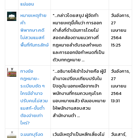
แน่นอน
หมายเหตุท้าย
"...กล่าวโดยสรุป ผู้จัดทำ
วันอังคาร,
คำ
หมายเหตุนี้เห็นว่า การออก
27
พิพากษา:คดี
คำสั่งที่ดำเนินการโดยไม่
เมษายน
ไม่สวมแมสก์
สอดคล้องตามแนวทางที่
2564
พื้นที่กันทรลักษ์
กฎหมายลำดับรองกำหนด
15:25
และการออกข้อกำหนดที่เป็น
ตัวบทกฎหมาย ...
กางข้อ
“...อธิบายให้เข้าใจง่ายคือ ผู้มี
วันอังคาร,
กฎหมาย-
อำนาจเปรียบเทียบปรับใน
27
ระเบียบชัด ๆ
ปัจจุบัน นอกเหนือจากเจ้า
เมษายน
ใครมีอำนาจ
พนักงานที่กรมควบคุมโรค
2564
ปรับคนไม่สวม
มอบหมายแล้ว ยังมอบหมาย
13:31
แมสก์-ขั้นต่ำ
ให้พนักงานสอบสวน
ต้องจ่ายเท่า
สำนักงานตำ ...
ไหร่?
จ.นนทบุรีงด
เว้นมีเหตุจำเป็นหลีกเลี่ยงไม่
วันเสาร์,