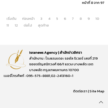
หน้าที่ 8 จาก 97
เริ่มต้น
ก่อนหน้า
3
4
5
6
7
8
9
10
11
12
ต่อไป
สุดท้าย
Isranews Agency | สำนักข่าวอิศรา
สำนักงาน : โรงแรมเดอะ รอยัล ริเวอร์ เลขที่ 219
ซอยจรัญสนิทวงศ์ 66/1 แขวง บางพลัด เขต
บางพลัด กรุงเทพมหานคร 10700
เบอร์โทรศัพท์ : 095-575-8881,02-2413160-1
ติดต่อเรา
|
Site Map