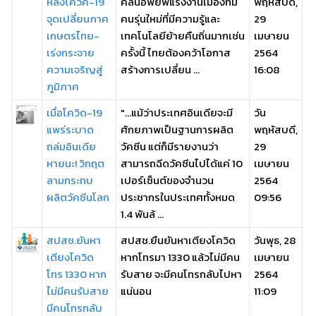
หลังโควิค-19
คลื่นอพยพแรงงานเมืองที่มี
พฤหัสบดี,
จุดเปลี่ยนภาค
คนรุ่นใหม่ที่มีความรู้และ
29
เกษตรไทย-
เทคโนโลยีย้ายคืนถิ่นมากเช่น
เมษายน
เร่งกระจาย
ครั้งนี้ ไทยต้องคว้าโอกาส
2564
ความเจริญสู่
สร้างการเปลี่ยน ...
16:08
ภูมิภาค
เมื่อโควิด-19
"...แม้ว่าประเทศอินเดียจะมี
วัน
แพร่ระบาด
ศักยภาพเป็นฐานการผลิต
พฤหัสบดี,
ถล่มอินเดีย
วัคซีน แต่ก็มีรายงานว่า
29
หายนะ! วิกฤต
สามารถฉีดวัคซีนไปได้แค่ 10
เมษายน
ลามกระทบ
เปอร์เซ็นต์ของจำนวน
2564
ผลิตวัคซีนโลก
ประชากรในประเทศทั้งหมด
09:56
1.4 พันล้ ...
สปสช.ยันหา
สปสช.ยืนยันหาเตียงโควิด
วันพุธ, 28
เตียงโควิด
หากโทรมา 1330 แล้วไม่มีคน
เมษายน
โทร 1330 หาก
รับสาย จะมีคนโทรกลับไปหา
2564
ไม่มีคนรับสาย
แน่นอน
11:09
มีคนโทรกลับ