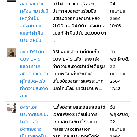
ออกนอกบ้าน
ได้ ! ผู้ว่าฯ นนทบุรี ออก
24
หลัง 3 ทุ่ม เว้นมี
ประกาศขอความร่วมมือ
เมษายน
เหตุจำเป็น
ปชช.งดออกนอกบ้านหลัง
2564
-บังคับสวม
21.00 น.- 04.00 น. บังคับใส่
10:05
แมสก์ ฝ่าฝืน
แมสก์ ฝ่าฝืนปรับ 20,000 บา
ปรับ 2 หมื่น
...
จนท. DSI ติด
DSI พบมีเจ้าหน้าที่ติดเชื้อ
วัน
COVID-19
COVID-19 แล้ว 1 ราย เร่ง
พฤหัสบดี,
แล้ว 1 ราย!
ทำความสะอาดฆ่าเชื้อเต็มรูป
22
อธิบดีสั่งกักตัว
แบบพร้อมสั่งกักตัวผู้
เมษายน
ผู้ใกล้ชิด-เร่ง
เกี่ยวข้องลดการแพร่ระบาด
2564
ทำความสะอาด
เปิดไทม์ไลน์ 14 วัน บ้านพ ...
17:42
สนง.
อิสราเอล
"...ทั้งอังกฤษและอิสราเอล ใช้
วัน
ประกาศชัยชนะ
เวลาเพียง 3 เดือนในการ
พฤหัสบดี,
โควิดแล้ว
ระดมฉีดวัคซีน ที่เรียกว่า
22
อังกฤษอาจ
Mass Vaccination
เมษายน
เป็นรายถัดไป-
ครอบคลุมประชากรได้ถึง
2564