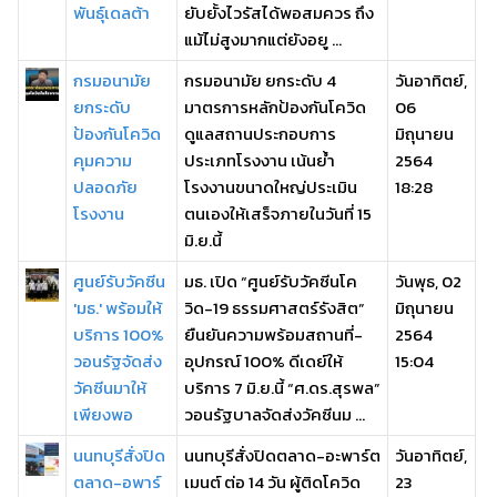
พันธุ์เดลต้า
ยับยั้งไวรัสได้พอสมควร ถึง
แม้ไม่สูงมากแต่ยังอยู ...
กรมอนามัย
กรมอนามัย ยกระดับ 4
วันอาทิตย์,
ยกระดับ
มาตรการหลักป้องกันโควิด
06
ป้องกันโควิด
ดูแลสถานประกอบการ
มิถุนายน
คุมความ
ประเภทโรงงาน เน้นย้ำ
2564
ปลอดภัย
โรงงานขนาดใหญ่ประเมิน
18:28
โรงงาน
ตนเองให้เสร็จภายในวันที่ 15
มิ.ย.นี้
ศูนย์รับวัคซีน
มธ. เปิด “ศูนย์รับวัคซีนโค
วันพุธ, 02
'มธ.' พร้อมให้
วิด-19 ธรรมศาสตร์รังสิต”
มิถุนายน
บริการ 100%
ยืนยันความพร้อมสถานที่-
2564
วอนรัฐจัดส่ง
อุปกรณ์ 100% ดีเดย์ให้
15:04
วัคซีนมาให้
บริการ 7 มิ.ย.นี้ “ศ.ดร.สุรพล”
เพียงพอ
วอนรัฐบาลจัดส่งวัคซีนม ...
นนทบุรีสั่งปิด
นนทบุรีสั่งปิดตลาด-อะพาร์ต
วันอาทิตย์,
ตลาด-อพาร์
เมนต์ ต่อ 14 วัน ผู้ติดโควิด
23