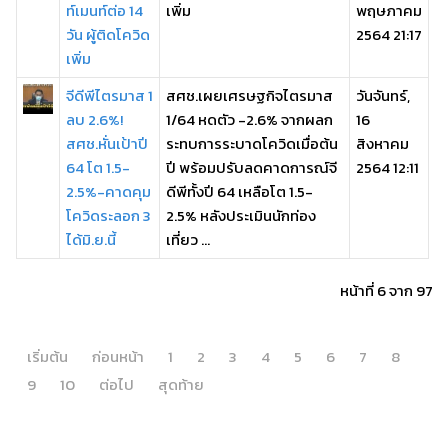
ท์เมนท์ต่อ 14
เพิ่ม
พฤษภาคม
วัน ผู้ติดโควิด
2564 21:17
เพิ่ม
จีดีพีไตรมาส 1
สศช.เผยเศรษฐกิจไตรมาส
วันจันทร์,
ลบ 2.6%!
1/64 หดตัว -2.6% จากผลก
16
สศช.หั่นเป้าปี
ระทบการระบาดโควิดเมื่อต้น
สิงหาคม
64 โต 1.5-
ปี พร้อมปรับลดคาดการณ์จี
2564 12:11
2.5%-คาดคุม
ดีพีทั้งปี 64 เหลือโต 1.5-
โควิดระลอก 3
2.5% หลังประเมินนักท่อง
ได้มิ.ย.นี้
เที่ยว ...
หน้าที่ 6 จาก 97
เริ่มต้น
ก่อนหน้า
1
2
3
4
5
6
7
8
9
10
ต่อไป
สุดท้าย