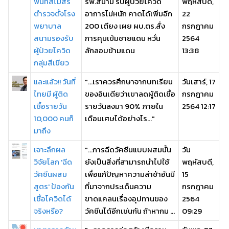
พื้นที่สโมสร
รพ.สนาม รับผู้ป่วยโควิด
พฤหัสบดี,
ตำรวจตั้งโรง
อาการไม่หนัก คาดได้เพิ่มอีก
22
พยาบาล
200 เตียง เผย ผบ.ตร.สั่ง
กรกฎาคม
สนามรองรับ
การคุมเข้มชายแดน หวั่น
2564
ผู้ป่วยโควิด
ลักลอบข้ามแดน
13:38
กลุ่มสีเขียว
และแล้ว!! วันที่
"...เราควรศึกษาจากบทเรียน
วันเสาร์, 17
ไทยมี ผู้ติด
ของอินเดียว่าเขาลดผู้ติดเชื้อ
กรกฎาคม
เชื้อรายวัน
รายวันลงมา 90% ภายใน
2564 12:17
10,000 คนก็
เดือนเศษได้อย่างไร..."
มาถึง
เจาะลึกผล
"...การฉีดวัคซีนแบบผสมนั้น
วัน
วิจัยโลก 'ฉีด
ยังเป็นสิ่งที่สามารถนำไปใช้
พฤหัสบดี,
วัคซีนผสม
เพื่อแก้ปัญหาความล่าช้าอันมี
15
สูตร' ป้องกัน
ที่มาจากประเด็นความ
กรกฎาคม
เชื้อโควิดได้
ขาดแคลนเรื่องอุปทานของ
2564
จริงหรือ?
วัคซีนได้อีกเช่นกัน ถ้าหากม ...
09:29