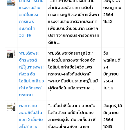
มาตรการด้าน
"...ภาคการก่อสร้างมีความ
วันพุธ, 07
แรงงานข้าม
สำคัญต่ออัตราการเติบโต
กรกฎาคม
ชาติในช่วง
ทางเศรษฐกิจและมีการพึ่งพา
2564
การแพร่
แรงงานข้ามชาติจากประเทศ
11:42
ระบาดโค
เพื่อนบ้านจำนวนมาก แต่หาก
วิด-19
ปราศจากการบริหารจัดการที่
ดีแล้ ...
'สมเด็จพระ
'สมเด็นพระจักรนารุฮิโตะ'
วัน
จักรพรรดิ
แห่งญี่ปุ่นทรงพระกังวล จัด
พฤหัสบดี,
ญี่ปุ่น'ทรงพระ
โอลิมปิกทำเชื้อโควิดแพร่
24
กังวล จัด
กระจาย-หลังต้นสัปดาห์
มิถุนายน
โอลิมปิกเสี่ยง
'WHO' ยืนยันประเทศญี่ปุ่นมี
2564
ทำโควิดแพร่
ผู้ติดเชื้อใหม่น้อยกว่าหล ...
18:58
กระจาย
ผลการทด
"...เมื่อนำซีรั่มมาทดสอบกับ
วันศุกร์, 18
สอบซีรั่มซิโน
ไวรัสตัวแทนที่มีสไปค์ของ
มิถุนายน
แวค 2 เข็มกับ
สายพันธุ์ดั้งเดิม จะเห็นว่า ซี
2564
สไปค์สาย
รั่มส่วนใหญ่ยังสามารถ
10:13