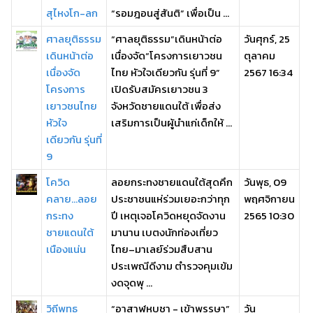
สุไหงโก-ลก
“รอมฎอนสู่สันติ” เพื่อเป็น ...
ศาลยุติธรรม
“ศาลยุติธรรม”เดินหน้าต่อ
วันศุกร์, 25
เดินหน้าต่อ
เนื่องจัด“โครงการเยาวชน
ตุลาคม
เนื่องจัด
ไทย หัวใจเดียวกัน รุ่นที่ 9”
2567 16:34
โครงการ
เปิดรับสมัครเยาวชน 3
เยาวชนไทย
จังหวัดชายแดนใต้ เพื่อส่ง
หัวใจ
เสริมการเป็นผู้นำแก่เด็กให้ ...
เดียวกัน รุ่นที่
9
โควิด
ลอยกระทงชายแดนใต้สุดคึก
วันพุธ, 09
คลาย...ลอย
ประชาชนแห่ร่วมเยอะกว่าทุก
พฤศจิกายน
กระทง
ปี เหตุเจอโควิดหยุดจัดงาน
2565 10:30
ชายแดนใต้
มานาน เบตงนักท่องเที่ยว
เนืองแน่น
ไทย–มาเลย์ร่วมสืบสาน
ประเพณีดีงาม ตำรวจคุมเข้ม
งดจุดพุ ...
วิถีพุทธ
“อาสาฬหบูชา - เข้าพรรษา”
วัน