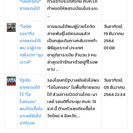
"โอมิครอน"
ทางเข้าประเทศไทย ศบค.ได้
ชายแดนใต้
กำหนดให้ลงทะเบียนในระบบ
...
"โอมิค
ชายแดนใต้พบผู้ป่วยโควิด
วันอาทิตย์,
รอน"ถึง
สายพันธุ์โอมิครอนแล้ว!
19 ธันวาคม
ชายแดนใต้!
เป็นกลุ่มเดินทางกลับจากทำ
2564
พบ 3 ผู้ป่วย
พิธีอุมเราะห์ ประเทศ
01:08
กลับจาก "อุม
ซาอุดิอาระเบีย จำนวน 3 คน
เราะห์"
ล่าสุดเข้ารักษาตัวอยู่ที่โรงพ
ยาบ ...
รัฐยัน
รองโฆษกรัฐบาลยันยังไม่พบ
วันอาทิตย์,
ชายแดนใต้
"โอไมครอน" ในพื้นที่ชายแดน
05 ธันวาคม
ไร้ "โอ
ใต้ ส่วนการเปิดด่านไทย-มา
2564 22:34
ไมครอน"
เลย์ รอมติที่ประชุม ศบค. 13
พบติดเชื้อใน
ธ.ค.นี้ ด้านตัวเลขติดเชื้อโค
มาเลย์ยังไม่
วิดใหม่ 4 จังหวัด ...
น่ากังวล