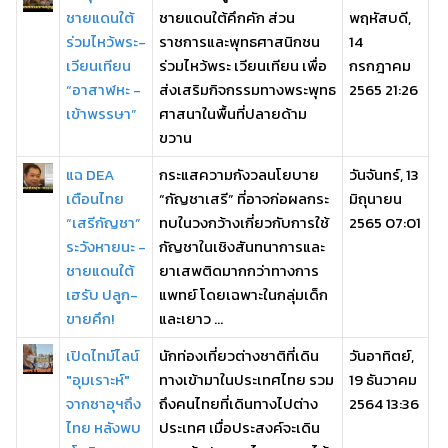
ชายแดนใต้
ชายแดนใต้คึกคัก ส่วน
พฤหัสบดี,
ร่วมไหว้พระ-
ราชการและพุทธศาสนิกชน
14
เวียนเทียน
ร่วมไหว้พระ เวียนเทียน เพื่อ
กรกฎาคม
“อาสาฬหะ -
ส่งเสริมกิจกรรมทางพระพุทธ
2565 21:26
เข้าพรรษา”
ศาสนาในพื้นที่ปลายด้าม
ขวาน
แฉ DEA
กระแสความกังวลนโยบาย
วันจันทร์, 13
เตือนไทย
“กัญชาเสรี” ที่อาจก่อผลกระ
มิถุนายน
“เสรีกัญชา”
ทบในวงกว้างเกี่ยวกับการใช้
2565 07:01
ระวังหายนะ -
กัญชาในเชิงสันทนาการและ
ชายแดนใต้
ยาเสพติดมากกว่าทางการ
เฮรับ ปลูก-
แพทย์ โดยเฉพาะในกลุ่มเด็ก
ขายคึก!
และเยาว ...
เปิดไทม์ไลน์
นักท่องเที่ยวต่างชาติที่เดิน
วันอาทิตย์,
"อุมเราะห์"
ทางเข้ามาในประเทศไทย รวม
19 ธันวาคม
จากซาอุฯถึง
ถึงคนไทยที่เดินทางไปต่าง
2564 13:36
ไทย หลังพบ
ประเทศ เมื่อประสงค์จะเดิน