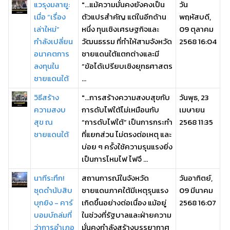
แวรุงมลายู:
"...แม้ความมั่นคงยังคงเป็น
วัน
เมื่อ “เรื่อง
ตัวแปรสำคัญ แต่ในอีกด้าน
พฤหัสบดี,
เล่าใหม่”
หนึ่ง ทุนเชิงเศรษฐกิจและ
09 ตุลาคม
กำลังเปลี่ยน
วัฒนธรรม ที่ทำให้สามจังหวัด
2568 16:04
อนาคตการ
ชายแดนใต้แตกต่างและมี
ลงทุนใน
“ข้อได้เปรียบเชิงยุทธศาสตร
ชายแดนใต้
...
วิธีสร้าง
"...การสร้างความสงบสุขกับ
วันพุธ, 23
ความสงบ
การดับไฟใต้ไม่เหมือนกับ
เมษายน
สุข ณ
“การดับไฟใต้” เป็นการกระทำ
2568 11:35
ชายแดนใต้
ที่แยกส่วน ไม่ตรงต่อเหตุ และ
บ่อย ๆ ครั้งใช้ความรุนแรงยิ่ง
เป็นการโหมไฟ ไฟจึ ...
นาทีระทึก!
สถานการณ์ในจังหวัด
วันอาทิตย์,
ชุดดำนับสิบ
ชายแดนภาคใต้มีเหตุรุนแรง
09 มีนาคม
บุกยิง - คาร์
เกิดขึ้นอย่างต่อเนื่อง แม้อยู่
2568 16:07
บอมบ์ถล่มที่
ในช่วงที่รัฐบาลและฝ่ายความ
ว่าการอำเภอ
มั่นคงกำลังสร้างบรรยากาศ