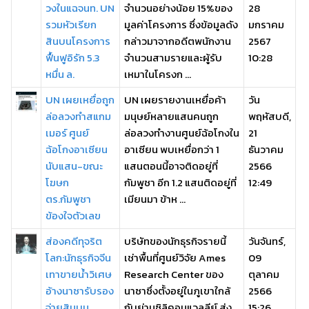
วงในแฉจนท. UN
จำนวนอย่างน้อย 15%ของ
28
รวมหัวเรียก
มูลค่าโครงการ ซึ่งข้อมูลดัง
มกราคม
สินบนโครงการ
กล่าวมาจากอดีตพนักงาน
2567
ฟื้นฟูอิรัก 5.3
จำนวนสามรายและผู้รับ
10:28
หมื่น ล.
เหมาในโครงก ...
UN เผยเหยื่อถูก
UN เผยรายงานเหยื่อค้า
วัน
ล่อลวงทำสแกม
มนุษย์หลายแสนคนถูก
พฤหัสบดี,
เมอร์ ศูนย์
ล่อลวงทำงานศูนย์ฉ้อโกงใน
21
ฉ้อโกงอาเซียน
อาเซียน พบเหยื่อกว่า 1
ธันวาคม
นับแสน-ขณะ
แสนตอนนี้อาจติดอยู่ที่
2566
โฆษก
กัมพูชา อีก 1.2 แสนติดอยู่ที่
12:49
ตร.กัมพูชา
เมียนมา ข้าห ...
ข้องใจตัวเลข
ส่องคดีทุจริต
บริษัทของนักธุรกิจรายนี้
วันจันทร์,
โลก:นักธุรกิจจีน
เช่าพื้นที่ศูนย์วิจัย Ames
09
เทาขายน้ำวิเศษ
Research Center ของ
ตุลาคม
อ้างนาซารับรอง
นาซาซึ่งตั้งอยู่ในภูเขาใกล้
2566
จ่ายสินบน
กับย่านซิลิคอนแวลลีย์ ส่ง
15:26