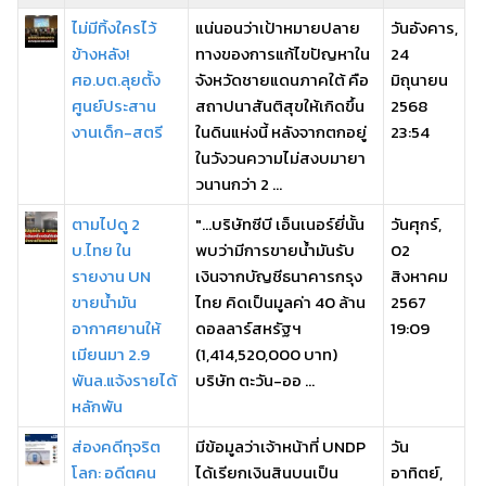
ไม่มีทิ้งใครไว้
แน่นอนว่าเป้าหมายปลาย
วันอังคาร,
ข้างหลัง!
ทางของการแก้ไขปัญหาใน
24
ศอ.บต.ลุยตั้ง
จังหวัดชายแดนภาคใต้ คือ
มิถุนายน
ศูนย์ประสาน
สถาปนาสันติสุขให้เกิดขึ้น
2568
งานเด็ก-สตรี
ในดินแห่งนี้ หลังจากตกอยู่
23:54
ในวังวนความไม่สงบมายา
วนานกว่า 2 ...
ตามไปดู 2
"...บริษัทซีบี เอ็นเนอร์ยี่นั้น
วันศุกร์,
บ.ไทย ใน
พบว่ามีการขายน้ำมันรับ
02
รายงาน UN
เงินจากบัญชีธนาคารกรุง
สิงหาคม
ขายน้ำมัน
ไทย คิดเป็นมูลค่า 40 ล้าน
2567
อากาศยานให้
ดอลลาร์สหรัฐฯ
19:09
เมียนมา 2.9
(1,414,520,000 บาท)
พันล.แจ้งรายได้
บริษัท ตะวัน-ออ ...
หลักพัน
ส่องคดีทุจริต
มีข้อมูลว่าเจ้าหน้าที่ UNDP
วัน
โลก: อดีตคน
ได้เรียกเงินสินบนเป็น
อาทิตย์,