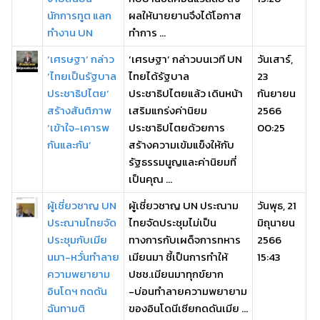
นักการทูต แลก
ผลให้นายยานจึงได้โอกาส
ทำงาน UN
ทำการ ...
‘เศรษฐา’ กล่าว
‘เศรษฐา’ กล่าวบนเวที UN
วันเสาร์,
‘ไทยเป็นรัฐบาล
ไทยได้รัฐบาล
23
ประชาธิปไตย’
ประชาธิปไตยแล้ว เดินหน้า
กันยายน
สร้างสันติภาพ
เสริมแกร่งค่านิยม
2566
‘เข้าใจ-เคารพ
ประชาธิปไตยด้วยการ
00:25
กันและกัน’
สร้างความเข้มแข็งให้กับ
รัฐธรรมนูญและค่านิยมที่
เป็นคุณ ...
ผู้เชี่ยวชาญ UN
ผู้เชี่ยวชาญ UN ประณาม
วันพุธ, 21
ประณามไทยจัด
ไทยจัดประชุมไม่เป็น
มิถุนายน
ประชุมกับเมีย
ทางการกับเผด็จการทหาร
2566
นมา-หวั่นทำลาย
เมียนมา ชี้เป็นการทำให้
15:43
ความพยายาม
ปชช.เมียนมาทุกข์ยาก
อินโดฯ กดดัน
-บ่อนทำลายความพยายาม
ฉันทามติ
ของอินโดนีเซียกดดันเมีย ...