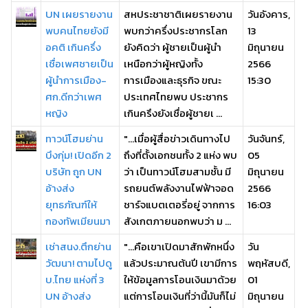
UN เผยรายงาน
สหประชาชาติเผยรายงาน
วันอังคาร,
พบคนไทยยังมี
พบกว่าครึ่งประชากรโลก
13
อคติ เกินครึ่ง
ยังคิดว่า ผู้ชายเป็นผู้นำ
มิถุนายน
เชื่อเพศชายเป็น
เหนือกว่าผู้หญิงทั้ง
2566
ผู้นำการเมือง-
การเมืองและธุรกิจ ขณะ
15:30
ศก.ดีกว่าเพศ
ประเทศไทยพบ ประชากร
หญิง
เกินครึงยังเชื่อผู้ชายเ ...
ทาวน์โฮมย่าน
"...เมื่อผู้สื่อข่าวเดินทางไป
วันจันทร์,
บึงกุ่ม! เปิดอีก 2
ถึงที่ตั้งเอกชนทั้ง 2 แห่ง พบ
05
บริษัท ถูก UN
ว่า เป็นทาวน์โฮมสามชั้น มี
มิถุนายน
อ้างส่ง
รถยนต์พลังงานไฟฟ้าจอด
2566
ยุทธภัณฑ์ให้
ชาร์จแบตเตอรี่อยู่ จากการ
16:03
กองทัพเมียนมา
สังเกตภายนอกพบว่า ม ...
เช่าสนง.ตึกย่าน
"...คือเขาเปิดมาสักพักหนึ่ง
วัน
วัฒนา! ตามไปดู
แล้วประมาณต้นปี เขามีการ
พฤหัสบดี,
บ.ไทย แห่งที่ 3
ให้ข้อมูลการโอนเงินมาด้วย
01
UN อ้างส่ง
แต่การโอนเงินที่ว่านี้มันก็ไม่
มิถุนายน