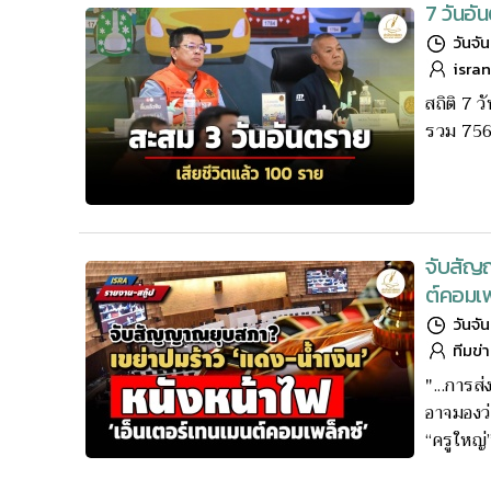
7 วันอั
วันจั
isra
สถิติ 7 ว
รวม 756 
จับสัญญ
ต์คอมเพ
วันจั
ทีมข่
"...การส
อาจมองว่
“ครูใหญ่”