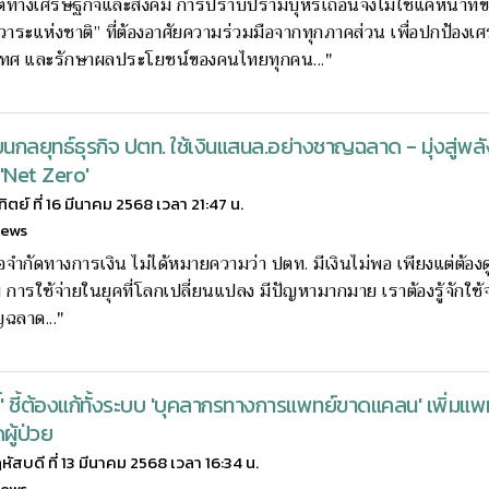
ติทางเศรษฐกิจและสังคม การปราบปรามบุหรี่เถื่อนจึงไม่ใช่แค่หน้าที่
“วาระแห่งชาติ” ที่ต้องอาศัยความร่วมมือจากทุกภาคส่วน เพื่อปกป้องเ
ทศ และรักษาผลประโยชน์ของคนไทยทุกคน..."
่ยนกลยุทธ์ธุรกิจ ปตท. ใช้เงินแสนล.อย่างชาญฉลาด - มุ่งสู่พล
'Net Zero'
ทิตย์ ที่ 16 มีนาคม 2568 เวลา 21:47 น.
news
ข้อจำกัดทางการเงิน ไม่ได้หมายความว่า ปตท. มีเงินไม่พอ เพียงแต่ต้องด
การใช้จ่ายในยุคที่โลกเปลี่ยนแปลง มีปัญหามากมาย เราต้องรู้จักใช้จ
ฉลาด..."
ิ์' ชี้ต้องแก้ทั้งระบบ 'บุคลากรทางการแพทย์ขาดแคลน' เพิ่มแพท
ู้ป่วย
หัสบดี ที่ 13 มีนาคม 2568 เวลา 16:34 น.
news