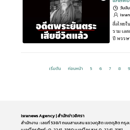
แคลิฟอร
วันจั
isra
สื่อไทย
ราม เอสค
ปี พรรษ
เริ่มต้น
ก่อนหน้า
5
6
7
8
Isranews Agency | สำนักข่าวอิศรา
สำนักงาน : เลขที่ 538/1 ถนนสามเสน แขวงดุสิต เขตดุสิต ก
เบอร์โทรศัพท์ : 0-2241-3160 เบอร์โทรสาร 0-2241-3161