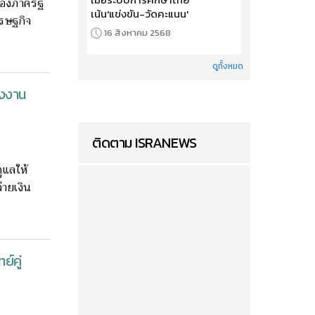
ของภาครัฐ
เน้น'แข่งขัน-วัดคะแนน'
ศรษฐกิจ
16 สิงหาคม 2568
ดูทั้งหมด
ังงาน
ติดตาม ISRANEWS
ูแลให้
่ายเงิน
ย์คู่