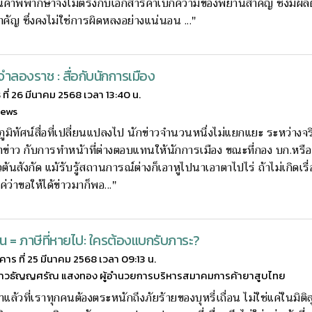
คำพิพากษาจึงไม่ตรงกับเอกสารคำเบิกความของพยานสำคัญ ซึ่งมีผลต่
ำคัญ ซึ่งคงไม่ใช่การผิดหลงอย่างแน่นอน ..."
ําลองราช : สื่อกับนักการเมือง
ธ ที่ 26 มีนาคม 2568 เวลา 13:40 น.
news
ภูมิทัศน์สื่อที่เปลี่ยนแปลงไป นักข่าวจำนวนหนึ่งไม่แยกแยะ ระหว่าง
่าว กับการทำหน้าที่ต่างตอบแทนให้นักการเมือง ขณะที่กอง บก.หรือผ
ต้นสังกัด แม้รับรู้สถานการณ์ต่างก็เอาหูไปนาเอาตาไปไร่ ถ้าไม่เกิดเรื่อ
่ว่าขอให้ได้ข่าวมาก็พอ..."
ื่อน = ภาษีที่หายไป: ใครต้องแบกรับภาระ?
งคาร ที่ 25 มีนาคม 2568 เวลา 09:13 น.
าวธัญญศรัณ แสงทอง ผู้อำนวยการบริหารสมาคมการค้ายาสูบไทย
ลาแล้วที่เราทุกคนต้องตระหนักถึงภัยร้ายของบุหรี่เถื่อน ไม่ใช่แค่ในมิติ