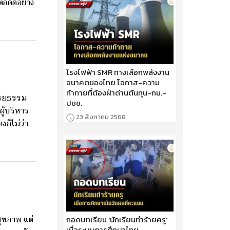
อคดีอย่าง
โรงไฟฟ้า SMR ทางเลือกพลังงาน
อนาคตของไทย โอกาส-ความ
ท้าทายที่ต้องฝ่าด่านต้นทุน-กม.-
จริยธรรม
ปชช.
ู้บริหาร
23 สิงหาคม 2568
งก็ไม่ว่า
สุขภาพ แต่
ถอดบทเรียน 'นักเรียนทำร้ายครู'
เมื่อระบบการศึกษาไทย