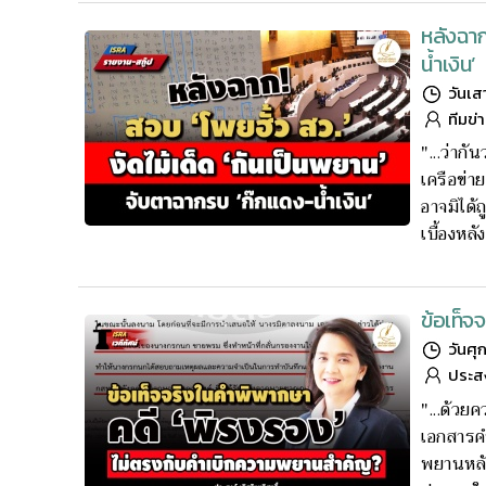
หลังฉาก
น้ำเงิน’
วันเส
ทีมข่
"...ว่ากั
เครือข่า
อาจมิได้
เบื้องหลัง
ข้อเท็
วันศุ
ประสงค
"...ด้วย
เอกสารค
พยานหลัก