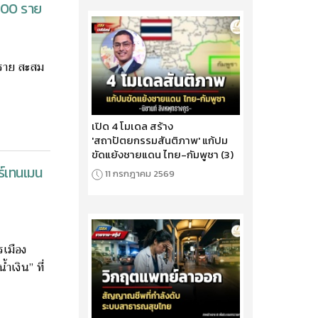
 100 ราย
9 ราย สะสม
เปิด 4 โมเดล สร้าง
'สถาปัตยกรรมสันติภาพ' แก้ปม
ขัดแย้งชายแดน ไทย-กัมพูชา (3)
ร์เทนเมน
11 กรกฎาคม 2569
รเมือง
ำเงิน” ที่