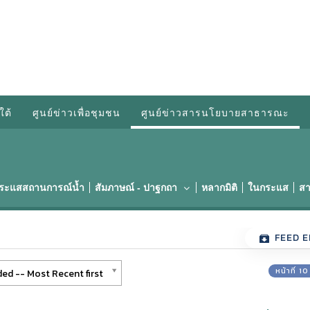
ใต้
ศูนย์ข่าวเพื่อชุมชน
ศูนย์ข่าวสารนโยบายสาธารณะ
กระแสสถานการณ์น้ำ
สัมภาษณ์ - ปาฐกถา
หลากมิติ
ในกระแส
สา
FEED E
หน้าที่ 1
ed -- Most Recent first