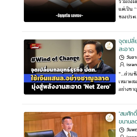
รวมถึงมิ
แต่เป็น 
ของประเ
จุดเปลี
สะอาด 
วันอา
isra
"...ส่วน
เหมาะสม 
อย่างชาญ
'สมศักด
ขนานลดผ
วันพฤ
isra