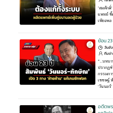
'สมศักด
แพทย์ ชี้
เพียงพอ
ย้อน 23 
วันอั
ทีมข่
"...บทบา
ปรากฏข่า
กรรมการ 
เชชษฐ์ ห
‘วันนอร์’
อดีตพระ