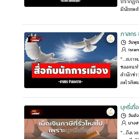
ปรากฏใน
มีนัยยะส
ภาสกร จ
วันพุ
isra
"...สภาพ
ของคนทำข
สำนักข่าว
อะไรคิดแค
บุหรี่เถ
วันอั
นางส
"...ถึงเว