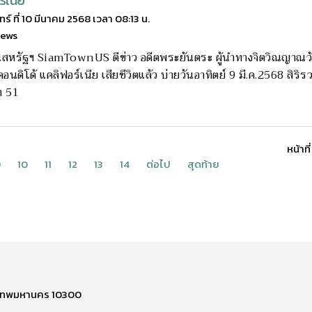
์เนีย
นทร์ ที่ 10 มีนาคม 2568 เวลา 08:13 น.
news
ในสหรัฐฯ SiamTownUS ตีข่าว อดีตพระยันตระ ผู้นำทางจิตวิณญาณ
อนดิโด้ แคลิฟอร์เนีย เสียชีวิตแล้ว บ่ายวันอาทิตย์ 9 มี.ค.2568 สิริร
า 51
หน้าที
9
10
11
12
13
14
ต่อไป
สุดท้าย
รุงเทพมหานคร 10300