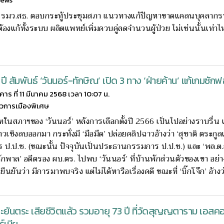
ิ์' รมว.สธ. ตอบกระทู้ประชุมสภา แนวทางแก้ปัญหาขาดแคลนบุคลาก
ต้องแก้ทั้งระบบ ผลิตแพทย์เพิ่มควบคู่ลดจำนวนผู้ป่วย ไม่เช่นนั้นเท่าไห
ปี สัมพันธ์ ‘วันนอร์-ทักษิณ’ เปิด 3 ทาง ‘ฝ่ายค้าน’ แก้เกมซัก
งคาร ที่ 11 มีนาคม 2568 เวลา 10:07 น.
าวการเมืองพิเศษ
ทในสภาฯของ ‘วันนอร์’ หลังการเลือกตั้งปี 2566 เป็นไปอย่างราบรื่น
วเชิงลบออกมา กระทั่งมี ‘มือมืด’ ปล่อยคลิปฉาวอ้างว่า ‘สุชาติ ตระกูล
ป.ป.ช. (ขณะนั้น ปัจจุบันเป็นประธานกรรมการ ป.ป.ช.) และ ‘พล.ต.
ักพาล’ อดีตรอง ผบ.ตร. ไปพบ ‘วันนอร์’ ที่บ้านพักส่วนตัวของเขา อย่าง
 ยืนยันว่า มีการมาพบจริง แต่ไม่ได้หารือเรื่องคดี ขณะที่ ‘บิ๊กโจ๊ก’ อ้างว่า
ยันตระ เสียชีวิตแล้ว รวมอายุ 73 ปี ที่วัดสุญญตาราม เอสคอ