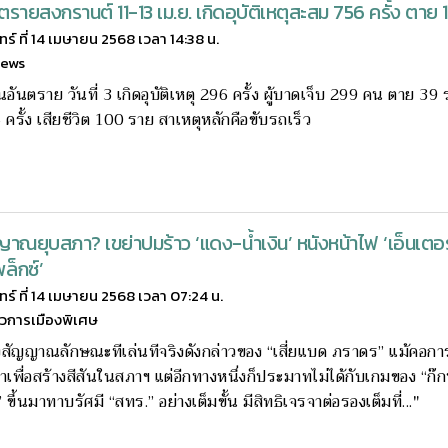
นตรายสงกรานต์ 11-13 เม.ย. เกิดอุบัติเหตุสะสม 756 ครั้ง ตาย
นทร์ ที่ 14 เมษายน 2568 เวลา 14:38 น.
news
ันอันตราย วันที่ 3 เกิดอุบัติเหตุ 296 ครั้ง ผู้บาดเจ็บ 299 คน ตาย 3
ครั้ง เสียชีวิต 100 ราย สาเหตุหลักคือขับรถเร็ว
าณยุบสภา? เขย่าปมร้าว ‘แดง-น้ำเงิน’ หนังหน้าไฟ ‘เอ็นเตอ
ล็กซ์’
นทร์ ที่ 14 เมษายน 2568 เวลา 07:24 น.
าวการเมืองพิเศษ
่งสัญญาณลักษณะทีเล่นทีจริงดังกล่าวของ “เสี่ยแบด ภราดร” แม้คอกา
าเพื่อสร้างสีสันในสภาฯ แต่อีกทางหนึ่งก็ประมาทไม่ได้กับเกมของ “ก๊กน้
 ขึ้นมาทาบรัศมี “สทร.” อย่างเต็มขั้น มีสิทธิเจรจาต่อรองเต็มที่..."