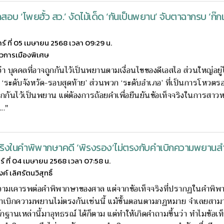
สอบ ‘โพยฮั้ว สว.’ งัดไม้เด็ด ‘กันเป็นพยาน’ จับตาฉากรบ ‘ก๊
าร์ ที่ 05 เมษายน 2568 เวลา 09:29 น.
าวการเมืองพิเศษ
นว่า บุคคลที่อาจถูกกันไว้เป็นพยานตามเงื่อนไขของดีเอสไอ ส่วนใหญ่อยู่
ย ‘ระดับจังหวัด-รอบสุดท้าย’ ส่วนพวก ‘ระดับอำเภอ’ ที่เป็นการโหวต
ถูกกันไว้เป็นพยาน แต่ต้องการถ้อยคำเพื่อยืนยันข้อเท็จจริงในการสาว
..."
จจริงในคำพิพากษาคดี ‘พิรงรอง’ไม่ตรงกับคำเบิกความพยาน
กร์ ที่ 04 เมษายน 2568 เวลา 07:58 น.
์ เลิศรัตนวิสุทธิ์
ความเคารพต่อคำพิพากษาของศาล แต่จากข้อเท็จจริงที่ปรากฏในคำพิ
ำเบิกความพยานไม่ตรงกันเช่นนี้ แม้ข้้นตอนตามกฏหมาย จำเลยสา
ฐานเหล่านี้มาอุทธรณ์ ได้ก็ตาม แต่ทำให้เกิดคำถามขึ้นว่า ทำไมข้อเท็จ