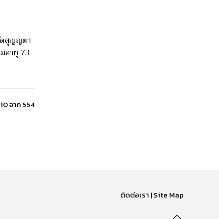
วัดสุญญตา
วมอายุ 73
่ 10 จาก 554
ติดต่อเรา | Site Map