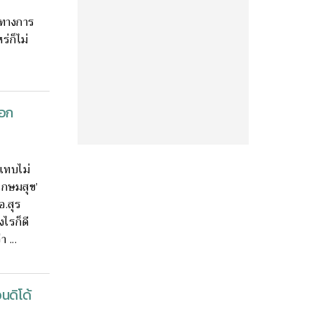
รทางการ
ร่ก็ไม่
ฟอก
 แทบไม่
เกษมสุข’
อ.สุร
ไรก็ดี
 ...
นดิโด้