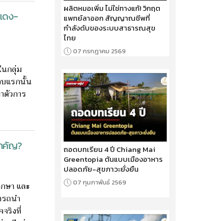
ผลิตหมอเพิ่ม ไม่ใช่ทางแก้! วิกฤต
กแดง-
แพทย์ลาออก สัญญาณชีพที่
กำลังดับของระบบสาธารณสุข
ไทย
07 กรกฎาคม 2569
ในกลุ่ม
รอบแรกนั้น
หาตัวการ
สำคัญ?
ถอดบทเรียน 4 ปี Chiang Mai
Greentopia ต้นแบบเมืองอาหาร
ปลอดภัย-สุขภาวะยั่งยืน
07 กุมภาพันธ์ 2569
พากษา และ
มารถนำ
จริงที่