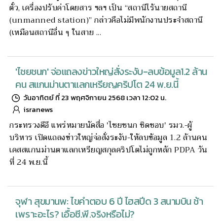
ตั๋ว, เครื่องปรับค่าโดยสาร ฯลฯ เป็น “สถานีไร้นายสถานี
(unmanned station)” กล่าวคือไม่มีพนักงานประจำสถานี
(เหมือนสถานีอื่น ๆ ในสาย ...
'ไชยชนก' จ่อแถลงข่าวใหญ่สั่งระงับ-ลบข้อมูล1.2 ล้าน
คน สแกนม่านตาแลกเหรียญคริปโต 24 พ.ย.นี้
วันอาทิตย์ ที่ 23 พฤศจิกายน 2568 เวลา 12:02 น.
isranews
กระทรวงดีอี แพร่หมายนัดสื่อ 'ไชยชนก ชิดชอบ' รมว.-ผู้
บริหาร เปิดแถลงข่าวใหญ่จ่อสั่งระงับ-ให้ลบข้อมูล 1.2 ล้านคน
เคสสแกนม่านตาแลกเหรียญสกุลคริปโตไม่ถูกหลัก PDPA วัน
ที่ 24 พ.ย.นี้
จุฬา สุขมานพ: ไขคำตอบ 6 ปี ไฮสปีด 3 สนามบิน ช้า
เพราะอะไร? เอื้อซี.พี.จริงหรือไม่?