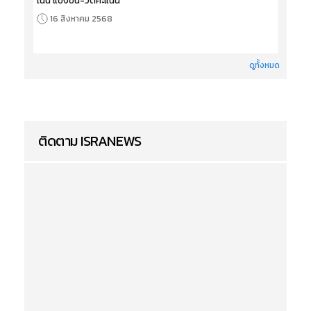
เน้น'แข่งขัน-วัดคะแนน'
16 สิงหาคม 2568
ดูทั้งหมด
ติดตาม ISRANEWS