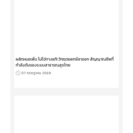
ผลิตหมอเพิ่ม ไม่ใช่ทางแก้! วิกฤตแพทย์ลาออก สัญญาณชีพที่
กำลังดับของระบบสาธารณสุขไทย
07 กรกฎาคม 2569