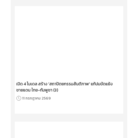
เปิด 4 โมเดล สร้าง 'สถาปัตยกรรมสันติภาพ' แก้ปมขัดแย้ง
ชายแดน ไทย-กัมพูชา (3)
11 กรกฎาคม 2569