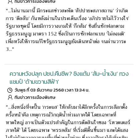
ทีมข่าวการเมืองพิเศษ
"...ไม่นานมานี้ มีกระแสข่าวสะพัด ‘สัปปายะสภาสถาน’ ว่าเกิด
การ ‘ดีลลับ’ กันหลังม่านในประเด็นเรื่อง ‘อภิปรายไม่ไว้วางใจ’
รัฐบาลชุดนี้ โดยมีการวางเกมให้ ‘ก๊กส้ม’ ชิงยื่นซักฟอกตาม
รัฐธรรมนูญ มาตรา 152 ซึ่งเป็นการซักฟอกแบบ ‘ไม่ลงมติ’
เพื่อหวังให้การแก้ไขรัฐธรรมนูญยังเดินหน้าต่อ จนผ่านวาระ
3..."
ความหวังปลุก ปชป.คืนชีพ? ชิงแต้ม ‘ส้ม-น้ำเงิน’ ทวง
แชมป์ ‘ด้ามขวานสีฟ้า’
วันพุธ ที่ 03 ธันวาคม 2568 เวลา 13:34 น.
ทีมข่าวการเมืองพิเศษ
"...สิ่งหนึ่งที่จะปั้น ‘กระแส’ ให้กลับมาได้อีกครั้งในการเลือกตั้ง
ครั้งหน้าคือ เหตุการณ์วิกฤติน้ำท่วมภาคใต้ โดยเฉพาะที่
หาดใหญ่ อาจเป็นตัวแปรสำคัญในการตัดสินใจของ ‘โหวตเตอร์
ภาคใต้’ ได้ โดยเฉพาะ ‘พรรคส้ม’ ที่เริ่มตีตื้นขึ้นมา และได้แสง
ไปไม่น้อยจากการลงพื้นที่ช่วยน้ำท่วม ซึ่งอาจปักธงได้เพิ่มเติม