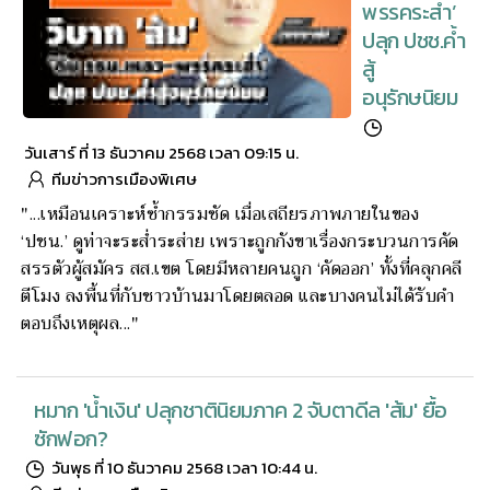
พรรคระส่ำ’
ปลุก ปชช.ค้ำ
สู้
อนุรักษนิยม
วันเสาร์ ที่ 13 ธันวาคม 2568 เวลา 09:15 น.
ทีมข่าวการเมืองพิเศษ
"...เหมือนเคราะห์ซ้ำกรรมซัด เมื่อเสถียรภาพภายในของ
‘ปชน.’ ดูท่าจะระส่ำระส่าย เพราะถูกกังขาเรื่องกระบวนการคัด
สรรตัวผู้สมัคร สส.เขต โดยมีหลายคนถูก ‘คัดออก’ ทั้งที่คลุกคลี
ตีโมง ลงพื้นที่กับชาวบ้านมาโดยตลอด และบางคนไม่ได้รับคำ
ตอบถึงเหตุผล..."
หมาก 'น้ำเงิน' ปลุกชาตินิยมภาค 2 จับตาดีล 'ส้ม' ยื้อ
ซักฟอก?
วันพุธ ที่ 10 ธันวาคม 2568 เวลา 10:44 น.