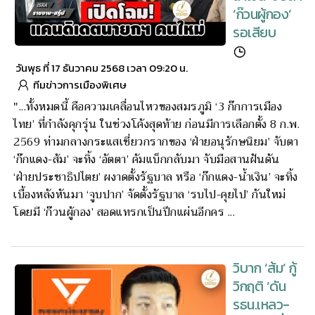
‘ก๊วนผู้กอง’
รอเสียบ
วันพุธ ที่ 17 ธันวาคม 2568 เวลา 09:20 น.
ทีมข่าวการเมืองพิเศษ
"...ทั้งหมดนี้ คือความเคลื่อนไหวของสมรภูมิ ‘3 ก๊กการเมือง
ไทย’ ที่กำลังคุกรุ่น ในช่วงโค้งสุดท้าย ก่อนมีการเลือกตั้ง 8 ก.พ.
2569 ท่ามกลางกระแสเชี่ยวกรากของ ‘ฝ่ายอนุรักษนิยม’ จับตา
‘ก๊กแดง-ส้ม’ จะทิ้ง ‘อัตตา’ คัมแบ็กกลับมา จับมือสานฝันดัน
‘ฝ่ายประชาธิปไตย’ ผงาดตั้งรัฐบาล หรือ ‘ก๊กแดง-น้ำเงิน’ จะทิ้ง
เบื้องหลังหันมา ‘จูบปาก’ จัดตั้งรัฐบาล ‘รบไป-คุยไป’ กันใหม่
โดยมี ‘ก๊วนผู้กอง’ สอดแทรกเป็นปึกแผ่นอีกคร ...
วิบาก ‘ส้ม’ กู้
วิกฤติ ‘ดัน
รธน.เหลว-