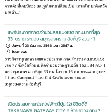
จากเดิมที่เคยปักธง สส.ภูเก็ตจนเปลี่ยนเป็น ‘เกาะส้ม’ ยกจังหวัด
มาแล้ว..."
แพร่ประกาศกกต.จำนวนสส.แบ่งเขต กทม.มากที่สุด
33-ตราด ระนอง สมุทรสงคราม สิงห์บุรี จว.ละ 1
วันพุธ ที่ 03 ธันวาคม 2568 เวลา 05:17 น.
isranews
ราชกิจจานุเบกษา เผยแพร่ประกาศ กกต.จำนวน สส.แบบแบ่ง
เขต 77 จังหวัดทั่วปท. คิดจำนวนราษฎรเฉลี่ย 162,384 คน/ 1
สส. กรุงเทพฯ มากที่สุด 33 คน โคราช 16 คน ขอนแก่น อุบลฯ
11 คน น้อยสุดแค่ 1 คน มี 4 จังหวัด ตราด ระนอง
สมุทรสงคราม สิงห์บุรี
เปิดประสบการณ์รถไฟฟ้าญี่ปุ่น (2) ชีวิตดี๊ดี
TAKANAWA GATEWAY CITY สู่ ห้วยขวาง กทม.?