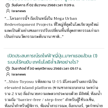
วันอังคาร ที่ 02 ธันวาคม 2568 เวลา 11:39 น.
isranews
"....โครงการนี้ฯ ถือเป็นหนึ่งใน Mega Urban
Redevelopment Projects ที่ใหญ่ที่สุดในโตเกียวยุคใหม่
และเป็นตัวอย่างของการปรับเปลี่ยนพื้นที่อุตสาหกรรมเก่ามา
เป็นย่านนวัตกรรมระดับนานาชาติ..."
เปิดประสบการณ์รถไฟฟ้าญี่ปุ่น..มาหาเธอแล้วนะ (1)
ระบบไร้คนขับ เทคโนโลยีล้ำเลิศอย่างไร?
วันอาทิตย์ ที่ 30 พฤศจิกายน 2568 เวลา 05:17 น.
isranews
"...Shin-Toyosu รหัสสถาน U-15 มีโครงสร้างสถานีเป็น
elevated island platform (ชานชาลาแบบกลาง ระหว่าง
ราง 2 ราง) สิ่งอำนวยความสะดวกประกอบด้วย มีลิฟต์, ห้องน้ำ
รวมถึง “barrier-free / step-free” สำหรับผู้ใช้รถเข็น,
ห้องน้ำสำหรับผู้พิการ, ห้องน้ำสาธารณะ, ล็อกเกอร์, จุดจำหน่าย