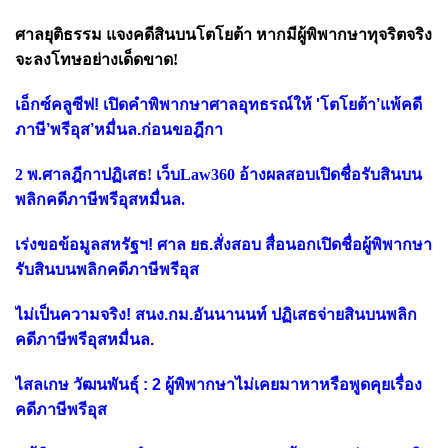
ศาลยุติธรรม แจงคดีสินบนโตโยต้า หากมีผู้พิพากษาทุจริตจริง
จะลงโทษอย่างเด็ดขาด!
เอ็กซ์คลูซีฟ! เปิดคำพิพากษาศาลอุทธรณ์ให้ 'โตโยต้า’แพ้คดี
ภาษี’พรีอุส’หมื่นล.ก่อนขอฎีกา
2 พ.ศาลฎีกาปฏิเสธ! เว็บLaw360 อ้างผลสอบเปิดชื่อรับสินบน
พลิกคดีภาษีพรีอุสหมื่นล.
เร่งขอข้อมูลสหรัฐฯ! ศาล ยธ.สั่งสอบ สื่อนอกเปิดชื่อผู้พิพากษา
รับสินบนพลิกคดีภาษีพรีอุส
ไม่เป็นความจริง! สนง.กม.อันนานนท์ ปฏิเสธจ่ายสินบนพลิก
คดีภาษีพรีอุสหมื่นล.
ไสลเกษ วัฒนพันธุ์ : 2 ผู้พิพากษาไม่เคยมาหาหรือพูดคุยเรื่อง
คดีภาษีพรีอุส