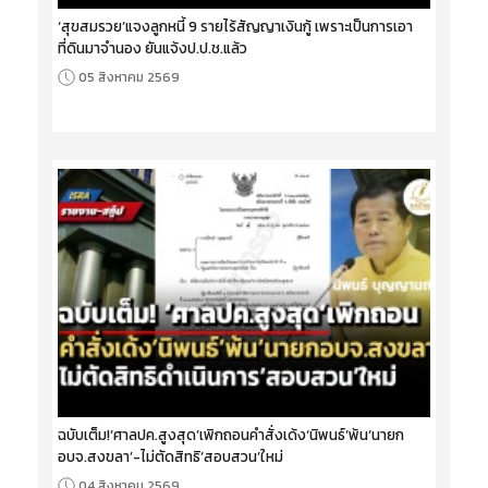
‘สุขสมรวย’แจงลูกหนี้ 9 รายไร้สัญญาเงินกู้ เพราะเป็นการเอา
ที่ดินมาจำนอง ยันแจ้งป.ป.ช.แล้ว
05 สิงหาคม 2569
ฉบับเต็ม!‘ศาลปค.สูงสุด’เพิกถอนคำสั่งเด้ง‘นิพนธ์’พ้น‘นายก
อบจ.สงขลา’-ไม่ตัดสิทธิ‘สอบสวน’ใหม่
04 สิงหาคม 2569