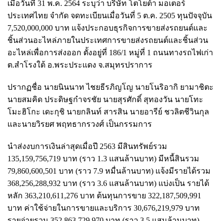
เมื่อวันที่ 31 พ.ค. 2564 ระบุว่า บริษัท โตโยต้า มอเตอร์
ประเทศไทย จำกัด จดทะเบียนเมื่อวันที่ 5 ต.ค. 2505 ทุนปัจจุบัน
7,520,000,000 บาท แจ้งประกอบธุรกิจการขายส่งรถยนต์และ
ชิ้นส่วนอะไหล่ภายในประเทศการขายส่งรถยนต์และชิ้นส่วน
อะไหล่เพื่อการส่งออก ตั้งอยู่ที่ 186/1 หมู่ที่ 1 ถนนทางรถไฟเก่า
ต.สำโรงใต้ อ.พระประแดง จ.สมุทรปราการ
ปรากฏชื่อ นายนินนาท ไชยธีรภิญโญ นายโนริอากิ ยามาชิตะ
นายสมคิด ประดิษฐกำจรชัย นายสุรศักดิ์ สุทองวัน นายโทะ
โมะฮิโกะ เดะกุชิ นายกลินท์ สารสิน นายอารีย์ ชวลิตชีวินกุล
และนายวิรยศ พฤทธากรวงศ์ เป็นกรรมการ
นำส่งงบการเงินล่าสุดเมื่อปี 2563 มีสินทรัพย์รวม
135,159,756,719 บาท (ราว 1.3 แสนล้านบาท) มีหนี้สินรวม
79,860,600,501 บาท (ราว 7.9 หมื่นล้านบาท) แจ้งมีรายได้รวม
368,256,288,932 บาท (ราว 3.6 แสนล้านบาท) แบ่งเป็น รายได้
หลัก 363,210,611,276 บาท ต้นทุนการขาย 322,187,509,991
บาท ค่าใช้จ่ายในการขายและบริการ 30,676,219,979 บาท
รายจ่ายรวม 352,863,729,970 บาท (ราว 3.5 แสนล้านบาท)