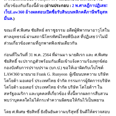
เกี่ยวข้องกับเรื่องนี้ด้วย
(อ่านประกอบ :
2 พ.ศาลฎีกาปฏิเสธ!
เว็บLaw360 อ้างผลสอบเปิดชื่อรับสินบนพลิกคดีภาษีพรีอุสห
มื่นล.
)
ขณะที่ ศ.พิเศษ ชัยสิทธ์ ตราชูธรรม อดีตผู้พิพากษาอาวุโสใน
ศาลอุทธรณ์ ผ่านสถานีโทรทัศน์ไทยพีบีเอส ที่ปฏิเสธว่าไม่มี
ส่วนเกี่ยวข้องตามที่ถูกพาดพิงเช่นเดียวกัน
ก่อนที่ในวันที่ 31 พ.ค. 2564 ที่ผ่านมา นายดิเรก และ ศ.พิเศษ
ชัยสิทธิ์ จะปรากฏตัวพร้อมกันเพื่อเข้าแจ้งความร้องทุกข์ต่อ
กองบังคับการปราบปราม (บก.ป.) ขอให้เอาผิดกับเว็บไซต์
LAW360 นายนาย Frank G. Runyeon ผู้เขียนบทความ บริษัท
โตโยต้า มอเตอร์ ประเทศไทย จำกัด กรรมการผู้จัดการบริษัท
โตโยต้า มอเตอร์ ประเทศไทย จำกัด บริษัท โตโยต้าฯ ใน
สหรัฐอเมริกา และบุคคลที่เกี่ยวข้อง ทั้งนี้หากผลการสืบสวน
พบว่าบุคคลใดไม่ได้กระทำความผิดขอให้กันไว้เป็นพยาน
โดย ศ.พิเศษ ชัยสิทธิ์ ยังยืนยันความบริสุทธิ์ ยินดีให้ตรวจสอบ