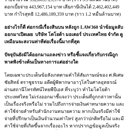
ดอกเบี้ยจ่าย 443,967,154 บาท เสียภาษีเงินได้ 2,462,402,449
บาท กำไรสุทธิ 12,486,189,359 บาท (ราว 1.2 หมื่นล้านบาท)
อย่างไรก็ดี ต่อกรณีเรื่องสินบน
หลังถูก LAW360 นำข้อมูลลับ
ออกมาเปิดเผย
บริษัท โตโยต้า มอเตอร์ ประเทศไทย จำกัด
ดู
เหมือนจะสงวนท่าทีต่อเรื่องนี้มากที่สุด
ปัจจุบัน
ยังมิได้ออกมาแถลงข่าว หรือชี้แจงเกี่ยวกับกรณีถูก
พาดพิงข้างต้นเป็นทางการแต่อย่างใด
โดยเฉพาะประเด็นข้อสังเกตตามคำให้สัมภาษณ์ของ ศ.พิเศษ
ชัยสิทธ์ ตราชูธรรม อดีตผู้พิพากษาอาวุโสในศาลอุทธรณ์
ผ่านสถานีโทรทัศน์ไทยพีบีเอส ที่ระบุว่า ทำไมโตโยต้า
ประเทศไทย ไม่เร่งออกมาชี้แจงว่า ประเด็นที่ถูกกล่าวหานั้น
เป็นเรื่องจริงหรือไม่ รวมไปถึงการจ่ายเงินค่าทนายความ และ
ค่าใช้จ่ายสำหรับสำนักงานทนายความ หากเป็นจริงมีค่าใช้
จ่ายที่ปรึกษาเป็นเงินจำนวนเท่าไหร่ สูงกว่าปกติหรือไม่ และมี
ค่าใช้จ่ายที่เกิดขึ้นจากเรื่องอะไร หากปรากฏข้อมูลเป็นจริง