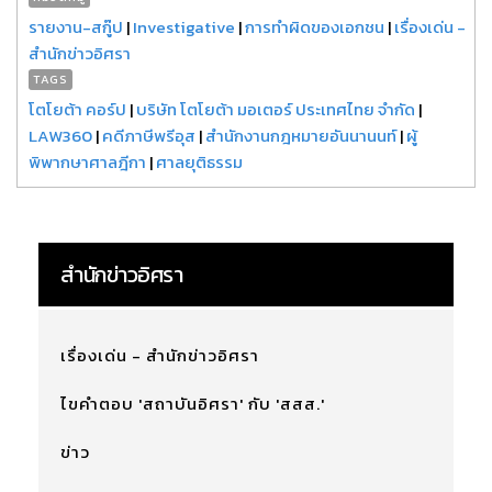
รายงาน-สกู๊ป
|
Investigative
|
การทำผิดของเอกชน
|
เรื่องเด่น -
สำนักข่าวอิศรา
TAGS
โตโยต้า คอร์ป
|
บริษัท โตโยต้า มอเตอร์ ประเทศไทย จำกัด
|
LAW360
|
คดีภาษีพรีอุส
|
สำนักงานกฎหมายอันนานนท์
|
ผู้
พิพากษาศาลฎีกา
|
ศาลยุติธรรม
สำนักข่าวอิศรา
เรื่องเด่น - สำนักข่าวอิศรา
ไขคำตอบ 'สถาบันอิศรา' กับ 'สสส.'
ข่าว