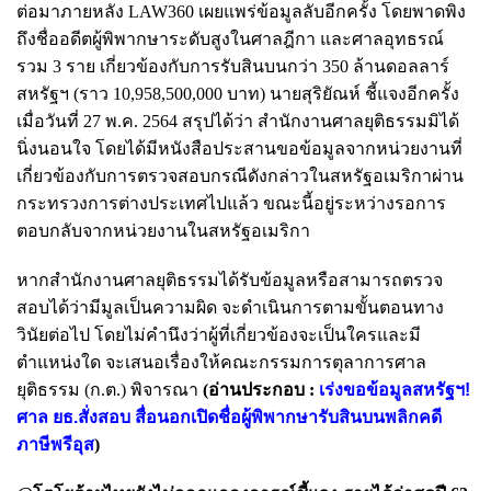
ต่อมาภายหลัง LAW360 เผยแพร่ข้อมูลลับอีกครั้ง โดยพาดพิง
ถึงชื่ออดีตผู้พิพากษาระดับสูงในศาลฎีกา และศาลอุทธรณ์
รวม 3 ราย เกี่ยวข้องกับการรับสินบนกว่า 350 ล้านดอลลาร์
สหรัฐฯ (ราว 10,958,500,000 บาท) นายสุริยัณห์ ชี้แจงอีกครั้ง
เมื่อวันที่ 27 พ.ค. 2564 สรุปได้ว่า สำนักงานศาลยุติธรรมมิได้
นิ่งนอนใจ โดยได้มีหนังสือประสานขอข้อมูลจากหน่วยงานที่
เกี่ยวข้องกับการตรวจสอบกรณีดังกล่าวในสหรัฐอเมริกาผ่าน
กระทรวงการต่างประเทศไปแล้ว ขณะนี้อยู่ระหว่างรอการ
ตอบกลับจากหน่วยงานในสหรัฐอเมริกา
หากสำนักงานศาลยุติธรรมได้รับข้อมูลหรือสามารถตรวจ
สอบได้ว่ามีมูลเป็นความผิด จะดำเนินการตามขั้นตอนทาง
วินัยต่อไป โดยไม่คำนึงว่าผู้ที่เกี่ยวข้องจะเป็นใครและมี
ตำแหน่งใด จะเสนอเรื่องให้คณะกรรมการตุลาการ
ศาล
ยุติธรรม (ก.ต.) พิจารณา
(อ่านประกอบ :
เร่งขอข้อมูลสหรัฐฯ!
ศาล ยธ.สั่งสอบ สื่อนอกเปิดชื่อผู้พิพากษารับสินบนพลิกคดี
ภาษีพรีอุส
)