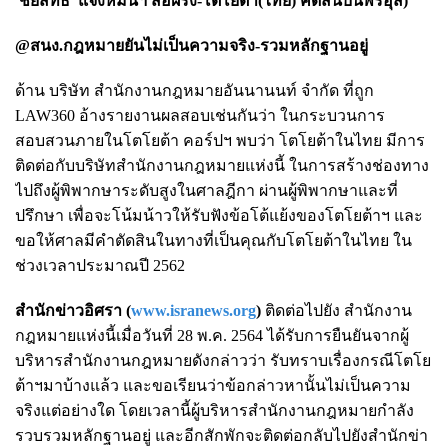
'ชัยสิทธิ์' แจ้งหมิ่นฯ สื่อฝรั่ง-โตโยต้า(ไทย) คดีสินบนพรีอุส
)
@สนง.กฎหมายยันไม่เป็นความจริง-รวมหลักฐานอยู่
ด้าน บริษัท สำนักงานกฎหมายอันนานนท์ จำกัด ที่ถูก
LAW360 อ้างรายงานผลสอบเช่นกันว่า ในกระบวนการ
สอบสวนภายในโตโยต้า คอร์ปฯ พบว่า โตโยต้าในไทย มีการ
ติดต่อกับบริษัทสำนักงานกฎหมายแห่งนี้ ในการสร้างช่องทาง
ไปถึงผู้พิพากษาระดับสูงในศาลฎีกา ผ่านผู้พิพากษาและที่
ปรึกษา เพื่อจะโน้มน้าวให้รับฟังข้อโต้แย้งของโตโยต้าฯ และ
ขอให้ศาลมีคำตัดสินในทางที่เป็นคุณกับโตโยต้าในไทย ใน
ช่วงเวลาประมาณปี 2562
สำนักข่าวอิศรา (
www.isranews.org
)
ติดต่อไปยัง สำนักงาน
กฎหมายแห่งนี้เมื่อวันที่ 28 พ.ค. 2564 ได้รับการยืนยันจากผู้
บริหารสำนักงานกฎหมายดังกล่าวว่า รับทราบเรื่องกรณีโตโย
ต้าฯมาบ้างแล้ว และขอเรียนว่าข้อกล่าวหานั้นไม่เป็นความ
จริงแต่อย่างใด โดยเวลานี้ผู้บริหารสำนักงานกฎหมายกำลัง
รวบรวมหลักฐานอยู่ และอีกสักพักจะติดต่อกลับไปยังสำนักข่า