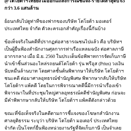
@โตโยต้าฯไทยยังไม่ออกแถลงการณ์ชี้แจง-รายได้ล่าสุดปี 63
กว่า 3.6 แสนล้าน
ย้อนกลับไปดูท่าทีของฟากของบริษัท โตโยต้า มอเตอร์
ประเทศไทย จำกัด ตัวละครเอกสำคัญเรื่องนี้กันบ้าง
ข้อเท็จจริงในคดีที่ปรากฏต่อสาธารณชนไปแล้ว คือ
บริษัทฯ
เป็นผู้ยื่นฟ้องสำนักงานศุลกากรท่าเรือแหลมฉบัง ต่อศาลภาษี
อากรกลาง เมื่อ มิ.ย. 2560 ในประเด็นข้อพิพาทการจัดเก็บภาษี
นำเข้าชิ้นส่วนอะไหล่รถยนต์โตโยต้า รุ่น พรีอุส (Prius) วงเงิน
นับหมื่นล้านบาท โดยศาลชั้นต้นพิพากษาให้บริษัท โตโยต้าฯ
ชนะคดี ต่อมาศาลอุทธรณ์ชำนัญพิเศษ พิพากษากลับให้บริษัท
โตโยต้าฯ แพ้คดี โดยในการพิจารณาคดีนี้มีการนำเรื่องเข้า
พิจารณาในที่ประชุมใหญ่ศาลอุทธรณ์คดีชำนัญพิเศษ ก่อนจะ
มีคำพิพากษากลับให้บริษัท โตโยต้าฯ แพ้คดีดังกล่าวด้วย
ขณะที่ข้อเท็จจริงในคดีตามการชี้แจงของโฆษกสำนักงาน
ศาลยุติธรรม ระบุว่า บริษัท โตโยต้า มอเตอร์ ประเทศไทย
จำกัด เป็นโจทก์ยื่นฟ้องหน่วยงานรัฐที่จัดเก็บภาษี เป็นจำเลย