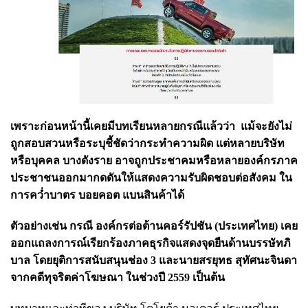
เพราะ
ก่อนหน้านี้เคยมีบทเรียนหลายกรณีแล้วว่า
แม้จะยังไม่
ถูกสอบสวนหรือระบุชี้ชัดว่ากระทำความผิด แต่
หลายบริษัท
หรือบุคคล บางดังราย อาจถูกป
ระชาคมหรือหลายองค์กรภาค
ประชาชนออกมากดดันให้แสดงความรับผิดชอบต่อสังคม ใน
การคว่ำบาตร บอยคอต แบนสินค้าได้
ตัวอย่างเช่น กรณี องค์กรต่อต้านคอร์รัปชัน (ประเทศไทย) เคย
ออกแถลงการณ์เรียกร้องภาคธุรกิจแสดงจุดยืนด้านบรรษัทภิ
บาล โดยยุติการสนับสนุนช่อง 3 และนายสรยุทธ สุทัศนะจินดา
จากคดีทุจริตค่าโฆษณา ในช่วงปี 2559 เป็นต้น