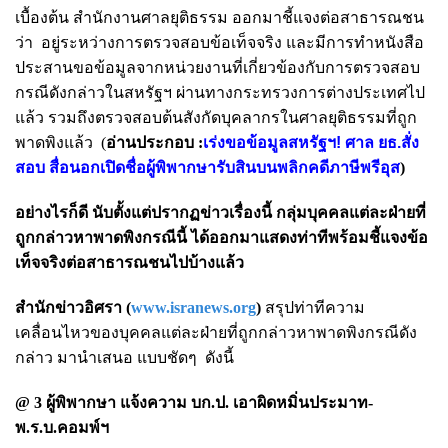
เบื้องต้น สำนักงานศาลยุติธรรม ออกมาชี้แจงต่อสาธารณชน
ว่า อยู่ระหว่างการตรวจสอบข้อเท็จจริง และมีการทำหนังสือ
ประสานขอข้อมูลจากหน่วยงานที่เกี่ยวข้องกับการตรวจสอบ
กรณีดังกล่าวในสหรัฐฯ ผ่านทางกระทรวงการต่างประเทศไป
แล้ว รวมถึงตรวจสอบต้นสังกัดบุคลากรในศาลยุติธรรมที่ถูก
พาดพิงแล้ว
(
อ่านประกอบ :
เร่งขอข้อมูลสหรัฐฯ! ศาล ยธ.สั่ง
สอบ สื่อนอกเปิดชื่อผู้พิพากษารับสินบนพลิกคดีภาษีพรีอุส
)
อย่างไรก็ดี นับตั้งแต่ปรากฏข่าวเรื่องนี้ กลุ่ม
บุคคลแต่ละฝ่ายที่
ถูกกล่าวหาพาดพิงกรณีนี้ ได้ออกมาแสดงท่าทีพร้อมชี้แจงข้อ
เท็จจริงต่อสาธารณชนไปบ้างแล้ว
สำนักข่าวอิศรา (
www.isranews.org
)
สรุปท่าทีความ
เคลื่อนไหวของบุคคลแต่ละฝ่ายที่ถูกกล่าวหาพาดพิงกรณีดัง
กล่าว มานำเสนอ แบบชัดๆ ดังนี้
@ 3 ผู้พิพากษา แจ้งความ
บก.ป.
เอาผิดหมิ่นประมาท-
พ.ร.บ.คอมพ์ฯ