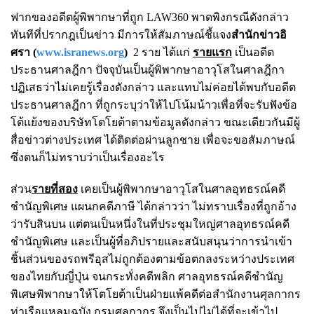
ฟากของอดีตผู้พิพากษาที่ถูก LAW360 พาดพิงกรณีดังกล่าว
ทันทีที่ปรากฎเป็นข่าว มีการให้สัมภาษณ์ชี้แจง
สำนักข่าวอิ
ศรา (
www.isranews.org
)
2 ราย ได้แก่
รายแรก
เป็นอดีต
ประธานศาลฎีกา ปัจจุบันเป็นผู้พิพากษาอาวุโสในศาลฎีกา
ปฏิเสธว่าไม่เคยรู้เรื่องดังกล่าว และแทบไม่ค่อยได้พบกับอดีต
ประธานศาลฎีกา ที่ถูกระบุว่าให้ไปโน้มน้าวเพื่อที่จะรับฟังข้อ
โต้แย้งของบริษัทโตโยต้าตามข้อมูลดังกล่าว ขณะเดียวกันมีผู้
สื่อข่าวต่างประเทศ ได้ติดต่อผ่านลูกชาย เพื่อจะขอสัมภาษณ์
ซึ่งตนก็ไม่ทราบว่าเป็นเรื่องอะไร
ส่วน
รายที่สอง
เคยเป็นผู้พิพากษาอาวุโสในศาลอุทธรณ์คดี
ชำนัญพิเศษ แผนกคดีภาษี ได้กล่าวว่า ไม่ทราบเรื่องที่ถูกอ้าง
ว่ารับสินบน แต่ตนเป็นหนึ่งในที่ประชุมใหญ่ศาลอุทธรณ์คดี
ชำนัญพิเศษ และเป็นผู้ที่อภิปรายและสนับสนุนว่าการนำเข้า
ชิ้นส่วนของรถพรีอุสไม่ถูกต้องตามข้อตกลงระหว่างประเทศ
ของไทยกับญี่ปุ่น จนกระทั่งคดีพลิก ศาลอุทธรณ์คดีชำนัญ
พิเศษพิพากษาให้โตโยต้าเป็นฝ่ายแพ้คดีต่อสำนักงานศุลกากร
ท่าเรือแหลมฉบัง กรมศุลกากร จึงเป็นไปไม่ได้ที่จะเข้าไป