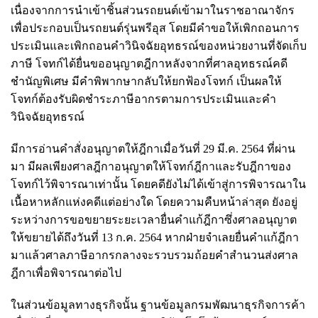
เนื่องจากการนำเข้าชิ้นส่วนรถยนต์เข้ามาในราชอาณาจักร
เพื่อประกอบเป็นรถยนต์รุ่นพรีอุส โดยมีคำขอให้เพิกถอนการ
ประเมินและเพิกถอนคำวินิจฉัยอุทธรณ์ของหน่วยงานที่จัดเก็บ
ภาษี โจทก์ได้ยื่นขออนุญาตฎีกาหลังจากที่ศาลอุทธรณ์คดี
ชำนัญพิเศษ มีคำพิพากษากลับให้ยกฟ้องโจทก์ เป็นผลให้
โจทก์ต้องรับผิดชำระภาษีอากรตามการประเมินและคำ
วินิจฉัยอุทธรณ์
มีการอ่านคำสั่งอนุญาตให้ฎีกาเมื่อวันที่ 29 มี.ค. 2564 ที่ผ่าน
มา มีผลเพียงศาลฎีกาอนุญาตให้โจทก์ฎีกาและรับฎีกาของ
โจทก์ไว้พิจารณาเท่านั้น โดยคดียังไม่ได้เข้าสู่การพิจารณาใน
เนื้อหาหลักแห่งคดีแต่อย่างใด โดยความคืบหน้าล่าสุด ยังอยู่
ระหว่างการขอขยายระยะเวลายื่นคำแก้ฎีกาซึ่งศาลอนุญาต
ให้ขยายได้ถึงวันที่ 13 ก.ค. 2564 หากฝ่ายจำเลยยื่นคำแก้ฎีกา
มาแล้วศาลภาษีอากรกลางจะรวบรวมถ้อยคำสำนวนส่งศาล
ฎีกาเพื่อพิจารณาต่อไป
ในส่วนข้อมูลทางธุรกิจนั้น ฐานข้อมูลกรมพัฒนาธุรกิจการค้า