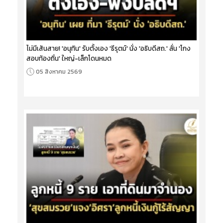
ไม่มีเส้นสาย! 'อนุทิน' รับตั้งเอง 'ธีรุตม์' นั่ง 'อธิบดีสถ.' ลั่น 'โกง
สอบท้องถิ่น' ใหญ่-เล็กโดนหมด
05 สิงหาคม 2569