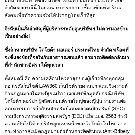
บทบาทและท่าทีของ บริษัท โตโยต้า มอเตอร์ ประเทศไทย
จำกัด ต่อกรณีนี้ โดยเฉพาะการออกมาชี้แจงข้อเท็จจริงต่อ
สังคมเพื่อทำความจริงให้ปรากฏโดยเร็วที่สุด
จึงนับเป็นสิ่งสำคัญที่
ผู้บริหารระดับสูงบริษัทฯ
ไม่ควรมองข้าม
เป็นอย่างยิ่ง!
ซึ่ง
ถ้าหาก
บริษัท โตโยต้า มอเตอร์ ประเทศไทย จำกัด พร้อมที่
จะชี้แจงข้อเท็จจริงกับสาธารณชนแล้ว สามารถติดต่อกลับมา
ที่สำนักข่าวอิศรา ได้ทุกเวลา
ทั้งหมดนี่ คือ ความเคลื่อนไหวล่าสุดของผู้เกี่ยวข้องทุกกลุ่ม
ต่อ กรณีเว็บไซต์ LAW360 เว็บไซต์รายงานข่าวและวิเคราะห์
ด้านกฎหมายในสหรัฐอเมริกา เผยแพร่ข้อมูลลับกรณีบริษัท
โตโยต้า คอร์ปฯ ผู้ผลิตรถยนต์รายใหญ่ของญี่ปุ่น รายงานต่อ
คณะกรรมการกำกับหลักทรัพย์และตลาดหลักทรัพย์ (SEC)
รวมถึงกระทรวงยุติธรรมสหรัฐฯ (DOJ) เมื่อ เม.ย. 2563 ว่า มี
ความเป็นไปได้ว่าบริษัทลูกแห่งหนึ่งของโตโยต้าในไทย อาจ
กระทำการละเมิดกฎหมายต่อต้านการติดสินบน (Anti-Bribery