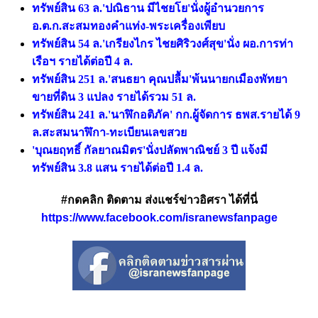
ทรัพย์สิน 63 ล.'ปณิธาน มีไชยโย'นั่งผู้อำนวยการ
อ.ต.ก.สะสมทองคำแท่ง-พระเครื่องเพียบ
ทรัพย์สิน 54 ล.'เกรียงไกร ไชยศิริวงศ์สุข'นั่ง ผอ.การท่า
เรือฯ รายได้ต่อปี 4 ล.
ทรัพย์สิน 251 ล.'สนธยา คุณปลื้ม'พ้นนายกเมืองพัทยา
ขายที่ดิน 3 แปลง รายได้รวม 51 ล.
ทรัพย์สิน 241 ล.'นาฬิกอติภัค' กก.ผู้จัดการ ธพส.รายได้ 9
ล.สะสมนาฬิกา-ทะเบียนเลขสวย
'บุณยฤทธิ์ กัลยาณมิตร'นั่งปลัดพาณิชย์ 3 ปี แจ้งมี
ทรัพย์สิน 3.8 แสน รายได้ต่อปี 1.4 ล.
#กดคลิก ติดตาม ส่งแชร์ข่าวอิศรา ได้ที่นี่
https://www.facebook.com/isranewsfanpage