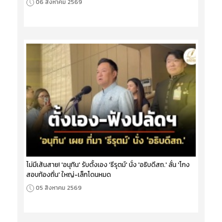
06 สิงหาคม 2569
ไม่มีเส้นสาย! 'อนุทิน' รับตั้งเอง 'ธีรุตม์' นั่ง 'อธิบดีสถ.' ลั่น 'โกง
สอบท้องถิ่น' ใหญ่-เล็กโดนหมด
05 สิงหาคม 2569