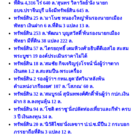
ที่ดิน 4,316 ไร่ 640 ล.'สุนทร วิลาวัลย์'นั่ง นายก
อบจ.ปราจีนบุรี แจ้งมีทรัพย์สิน 645 ล.
ทรัพย์สิน 25 ล.'มาโนช หนองใหญ่'พ้นรองนายกเมือง
พัทยา เงินฝาก 6 ล.ที่ดิน 3 แปลง 13 ล.
ทรัพย์สิน 253 ล.'พัฒนา บุญสวัสดิ์'พ้นรองนายกเมือง
พัทยา มีที่ดิน 38 แปลง 222 ล.
ทรัพย์สิน 57 ล.'ไตรยฤทธิ์ เตมหิวงศ์'อธิบดีดีเอสไอ สะสม
พระบูชา 19 องค์ประเมินราคาไม่ได้
ทรัพย์สิน 18 ล.'สมชัย กิจเจริญรุ่งโรจน์'นั่งผู้ว่าฯตาก
เงินสด 1.2 ล.สะสมปืน-พระเครื่อง
ทรัพย์สิน 2 รองผู้ว่าฯ กทม.ยุค'อัศวิน'หลังพ้น
ตำแหน่ง'เกรียงยศ' 107 ล.'โสภณ' 60 ล.
ทรัพย์สิน 32 ล.'สมบูรณ์ สุนันทพงศ์ศักดิ์'พ้นผู้ว่า กปภ.เงิน
ฝาก 8 ล.ลงทุนหุ้น 12 ล.
ทรัพย์สิน 94 ล.'โชติ ตราชู'นั่งปลัดท่องเที่ยวและกีฬา ครบ
3 ปี เงินลงทุน 34 ล.
ทรัพย์สิน 20 ล.'นิวัติไชย'นั่งเลขาฯ ป.ป.ช.มีปืน 2 กระบอก
ภรรยาถือที่ดิน 3 แปลง 12 ล.