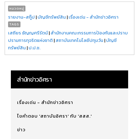
หมวดหมู่
รายงาน-สกู๊ป
|
บัญชีทรัพย์สิน
|
เรื่องเด่น - สำนักข่าวอิศรา
TAGS
เสถียร ธัญญศรีรัตน์
|
สำนักงานคณะกรรมการป้องกันและปราบ
ปรามการทุจริตแห่งชาติ
|
สถาบันเทคโนโลยีปทุมวัน
|
บัญชี
ทรัพย์สิน
|
ป.ป.ช.
สำนักข่าวอิศรา
เรื่องเด่น - สำนักข่าวอิศรา
ไขคำตอบ 'สถาบันอิศรา' กับ 'สสส.'
ข่าว