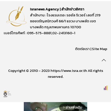
Isranews Agency | สำนักข่าวอิศรา
สำนักงาน : โรงแรมเดอะ รอยัล ริเวอร์ เลขที่ 219
ซอยจรัญสนิทวงศ์ 66/1 แขวง บางพลัด เขต
บางพลัด กรุงเทพมหานคร 10700
เบอร์โทรศัพท์ : 095-575-8881,02-2413160-1
ติดต่อเรา
|
Site Map
Copyright © 2010 - 2023 https://www.isra.or.th All rights
reserved.
อ่านเพิ่มเติม
arrow_forward_ios