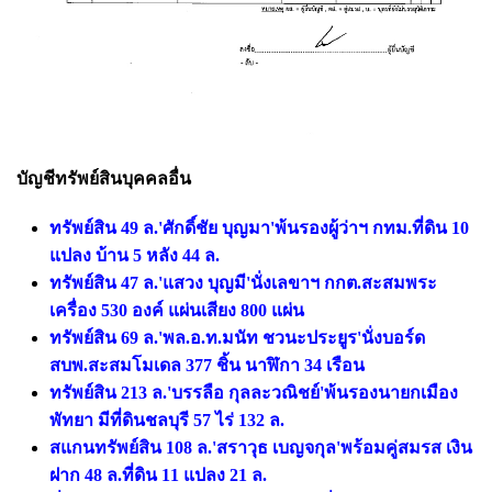
บัญชีทรัพย์สินบุคคลอื่น
ทรัพย์สิน 49 ล.'ศักดิ์ชัย บุญมา'พ้นรองผู้ว่าฯ กทม.ที่ดิน 10
แปลง บ้าน 5 หลัง 44 ล.
ทรัพย์สิน 47 ล.'แสวง บุญมี'นั่งเลขาฯ กกต.สะสมพระ
เครื่อง 530 องค์ แผ่นเสียง 800 แผ่น
ทรัพย์สิน 69 ล.'พล.อ.ท.มนัท ชวนะประยูร'นั่งบอร์ด
สบพ.สะสมโมเดล 377 ชิ้น นาฬิกา 34 เรือน
ทรัพย์สิน 213 ล.'บรรลือ กุลละวณิชย์'พ้นรองนายกเมือง
พัทยา มีที่ดินชลบุรี 57 ไร่ 132 ล.
สแกนทรัพย์สิน 108 ล.'สราวุธ เบญจกุล'พร้อมคู่สมรส เงิน
ฝาก 48 ล.ที่ดิน 11 แปลง 21 ล.