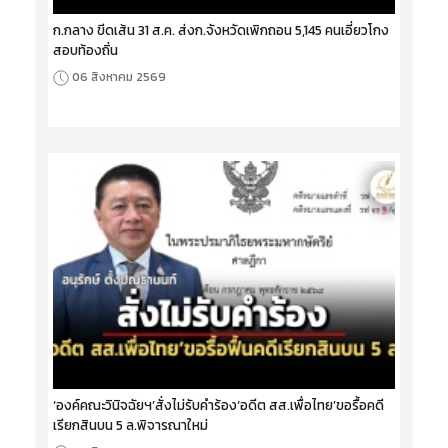
ก.กลาง ขีดเส้น 31 ส.ค. ส่งก.จังหวัดเพิกถอน 5,145 คนเอี่ยวโกง
สอบท้องถิ่น
06 สิงหาคม 2569
‘องค์คณะวินิจฉัยฯ’สั่งไม่รับคำร้อง‘อดีต สส.เพื่อไทย’ขอรื้อคดี
เรียกสินบน 5 ล.พิจารณาใหม่