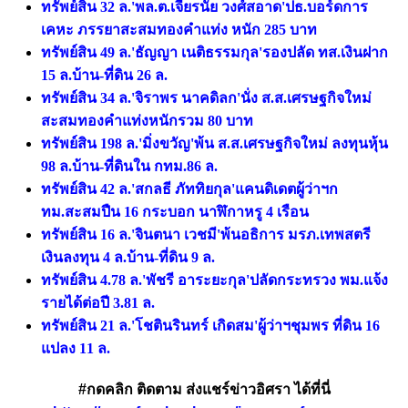
ทรัพย์สิน 32 ล.'พล.ต.เจียรนัย วงศ์สอาด'ปธ.บอร์ดการ
เคหะ ภรรยาสะสมทองคำแท่ง หนัก 285 บาท
ทรัพย์สิน 49 ล.'ธัญญา เนติธรรมกุล'รองปลัด ทส.เงินฝาก
15 ล.บ้าน-ที่ดิน 26 ล.
ทรัพย์สิน 34 ล.'จิราพร นาคดิลก'นั่ง ส.ส.เศรษฐกิจใหม่
สะสมทองคำแท่งหนักรวม 80 บาท
ทรัพย์สิน 198 ล.'มิ่งขวัญ'พ้น ส.ส.เศรษฐกิจใหม่ ลงทุนหุ้น
98 ล.บ้าน-ที่ดินใน กทม.86 ล.
ทรัพย์สิน 42 ล.'สกลธี ภัททิยกุล'แคนดิเดตผู้ว่าฯก
ทม.สะสมปืน 16 กระบอก นาฬิกาหรู 4 เรือน
ทรัพย์สิน 16 ล.'จินตนา เวชมี'พ้นอธิการ มรภ.เทพสตรี
เงินลงทุน 4 ล.บ้าน-ที่ดิน 9 ล.
ทรัพย์สิน 4.78 ล.'พัชรี อาระยะกุล'ปลัดกระทรวง พม.แจ้ง
รายได้ต่อปี 3.81 ล.
ทรัพย์สิน 21 ล.'โชตินรินทร์ เกิดสม'ผู้ว่าฯชุมพร ที่ดิน 16
แปลง 11 ล.
#กดคลิก ติดตาม ส่งแชร์ข่าวอิศรา ได้ที่นี่