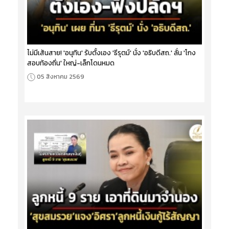
ไม่มีเส้นสาย! 'อนุทิน' รับตั้งเอง 'ธีรุตม์' นั่ง 'อธิบดีสถ.' ลั่น 'โกง
สอบท้องถิ่น' ใหญ่-เล็กโดนหมด
05 สิงหาคม 2569