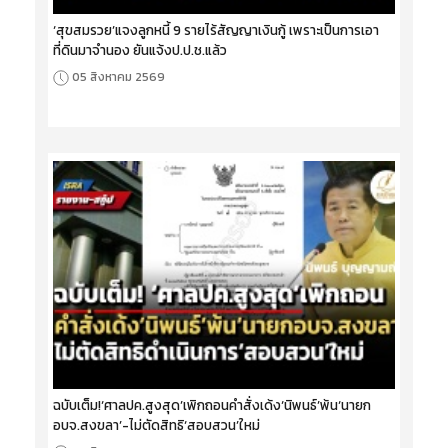
‘สุขสมรวย’แจงลูกหนี้ 9 รายไร้สัญญาเงินกู้ เพราะเป็นการเอา
ที่ดินมาจำนอง ยันแจ้งป.ป.ช.แล้ว
05 สิงหาคม 2569
ฉบับเต็ม!‘ศาลปค.สูงสุด’เพิกถอนคำสั่งเด้ง‘นิพนธ์’พ้น‘นายก
อบจ.สงขลา’-ไม่ตัดสิทธิ‘สอบสวน’ใหม่