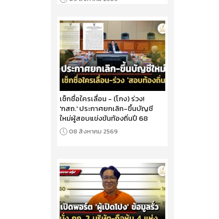
เช็กชื่อใครเลื่อน - (โกง) ร่วง!
'กสถ.' ประกาศยกเลิก-ขึ้นบัญชี
ใหม่ผู้สอบแข่งขันท้องถิ่นปี 68
08 สิงหาคม 2569