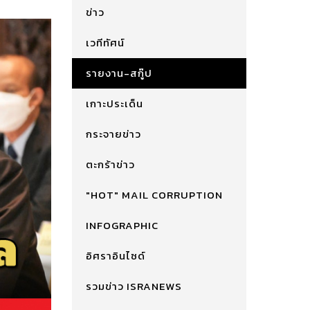
ข่าว
เวทีทัศน์
รายงาน-สกู๊ป
เกาะประเด็น
กระจายข่าว
ตะกร้าข่าว
"HOT" MAIL CORRUPTION
INFOGRAPHIC
อิศราอินไซด์
รวมข่าว ISRANEWS