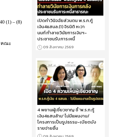
เปิดคำวินิจฉัยส่วนตน พ.ร.ก.กู้
 (1) – (8)
เงิน4แสนล.(1) จิรนิติ หะวา
นนท์:ทำลายวินัยการเงินฯ-
ประชาชนรับภาระหนี้
การคณะ
09 สิงหาคม 2569
4 พยานผู้เชี่ยวชาญ ชี้ 'พ.ร.ก.กู้
เงิน4แสนล้าน' ไม่มีแผนงาน/
โครงการเป็นรูปธรรม-เบียดบัง
รายจ่ายอื่น
09 สิงหาคม 2569