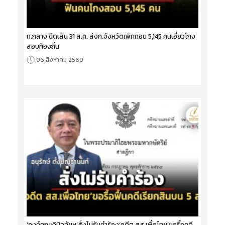
ก.กลาง ขีดเส้น 31 ส.ค. ส่งก.จังหวัดเพิกถอน 5,145 คนเอี่ยวโกง
สอบท้องถิ่น
06 สิงหาคม 2569
‘องค์คณะวินิจฉัยฯ’สั่งไม่รับคำร้อง‘อดีต สส.เพื่อไทย’ขอรื้อคดี