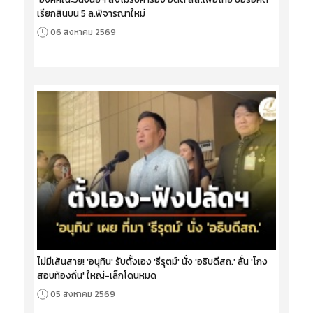
เรียกสินบน 5 ล.พิจารณาใหม่
06 สิงหาคม 2569
ไม่มีเส้นสาย! 'อนุทิน' รับตั้งเอง 'ธีรุตม์' นั่ง 'อธิบดีสถ.' ลั่น 'โกง
สอบท้องถิ่น' ใหญ่-เล็กโดนหมด
05 สิงหาคม 2569