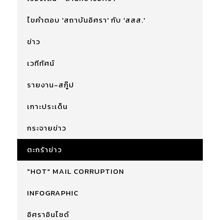
ไขคำตอบ 'สถาบันอิศรา' กับ 'สสส.'
ข่าว
เวทีทัศน์
รายงาน-สกู๊ป
เกาะประเด็น
กระจายข่าว
ตะกร้าข่าว
"HOT" MAIL CORRUPTION
INFOGRAPHIC
อิศราอินไซด์