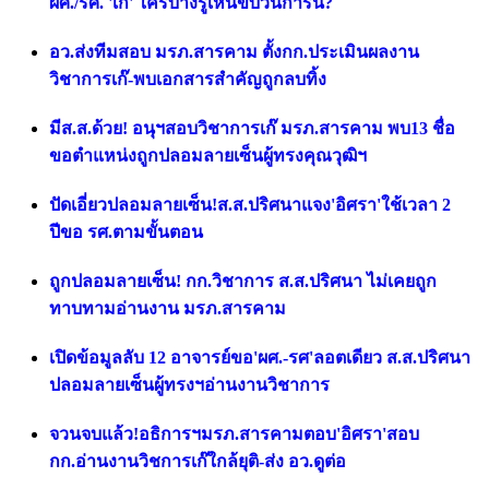
ผศ./รศ. 'เก๊' ใครบ้างรู้เห็นขบวนการนี้?
อว.ส่งทีมสอบ มรภ.สารคาม ตั้งกก.ประเมินผลงาน
วิชาการเก๊-พบเอกสารสำคัญถูกลบทิ้ง
มีส.ส.ด้วย! อนุฯสอบวิชาการเก๊ มรภ.สารคาม พบ13 ชื่อ
ขอตำแหน่งถูกปลอมลายเซ็นผู้ทรงคุณวุฒิฯ
ปัดเอี่ยวปลอมลายเซ็น!ส.ส.ปริศนาแจง'อิศรา'ใช้เวลา 2
ปีขอ รศ.ตามขั้นตอน
ถูกปลอมลายเซ็น! กก.วิชาการ ส.ส.ปริศนา ไม่เคยถูก
ทาบทามอ่านงาน มรภ.สารคาม
เปิดข้อมูลลับ 12 อาจารย์ขอ'ผศ.-รศ'ลอตเดียว ส.ส.ปริศนา
ปลอมลายเซ็นผู้ทรงฯอ่านงานวิชาการ
จวนจบแล้ว!อธิการฯมรภ.สารคามตอบ'อิศรา'สอบ
กก.อ่านงานวิชการเก๊ใกล้ยุติ-ส่ง อว.ดูต่อ