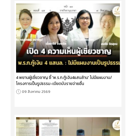
4 พยานผู้เชี่ยวชาญ ชี้ 'พ.ร.ก.กู้เงิน4แสนล้าน' ไม่มีแผนงาน/
โครงการเป็นรูปธรรม-เบียดบังรายจ่ายอื่น
09 สิงหาคม 2569