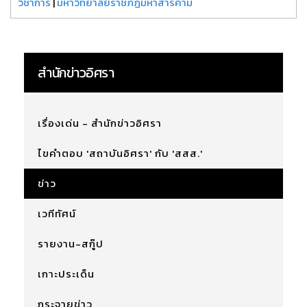
วิชาการ
|
มหาวิทยาลัยราชภัฏมหาสารคาม
สำนักข่าวอิศรา
เรื่องเด่น - สำนักข่าวอิศรา
ไขคำตอบ 'สถาบันอิศรา' กับ 'สสส.'
ข่าว
เวทีทัศน์
รายงาน-สกู๊ป
เกาะประเด็น
กระจายข่าว