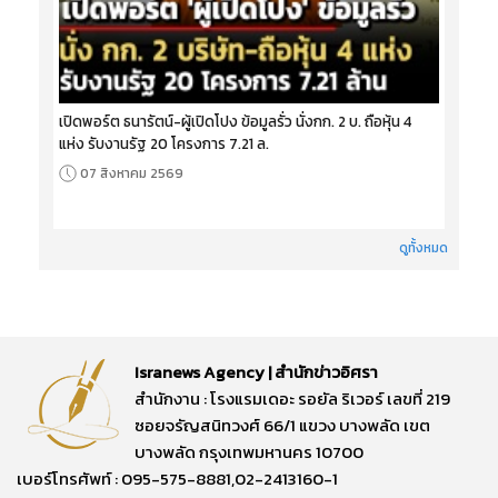
เปิดพอร์ต ธนารัตน์-ผู้เปิดโปง ข้อมูลรั่ว นั่งกก. 2 บ. ถือหุ้น 4
แห่ง รับงานรัฐ 20 โครงการ 7.21 ล.
07 สิงหาคม 2569
ดูทั้งหมด
Isranews Agency | สำนักข่าวอิศรา
สำนักงาน : โรงแรมเดอะ รอยัล ริเวอร์ เลขที่ 219
ซอยจรัญสนิทวงศ์ 66/1 แขวง บางพลัด เขต
บางพลัด กรุงเทพมหานคร 10700
เบอร์โทรศัพท์ : 095-575-8881,02-2413160-1