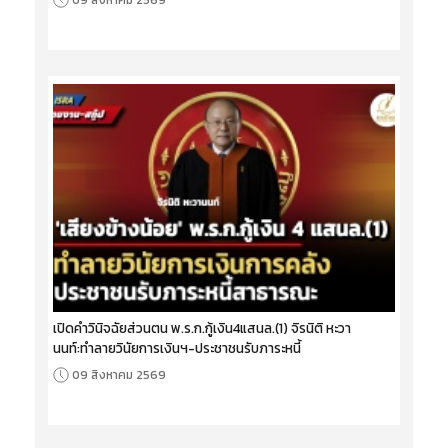
เปิดคำวินิจฉัยส่วนตน พ.ร.ก.กู้เงิน4แสนล.(1) จิรนิติ หะวา
นนท์:ทำลายวินัยการเงินฯ-ประชาชนรับภาระหนี้
09 สิงหาคม 2569