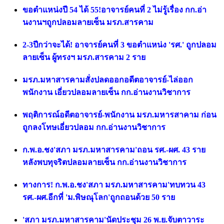
ขอตำแหน่งปี 54 ได้ 55!อาจารย์คนที่ 2 ไม่รู้เรื่อง กก.อ่า
นงานฯถูกปลอมลายเซ็น มรภ.สารคาม
2-3ปีกว่าจะได้! อาจารย์คนที่ 3 ขอตำแหน่ง 'รศ.' ถูกปลอม
ลายเซ็น ผู้ทรงฯ มรภ.สารคาม 2 ราย
มรภ.มหาสารคามสั่งปลดออกอดีตอาจารย์-ไล่ออก
พนักงาน เอี่ยวปลอมลายเซ็น กก.อ่านงานวิชาการ
พฤติการณ์อดีตอาจารย์-พนักงาน มรภ.มหารสาคาม ก่อน
ถูกลงโทษเอี่ยวปลอม กก.อ่านงานวิชาการ
ก.พ.อ.ชง'สภา มรภ.มหาสารคาม'ถอน รศ.-ผศ. 43 ราย
หลังพบทุจริตปลอมลายเซ็น กก.อ่านงานวิชาการ
ทางการ! ก.พ.อ.ชง'สภา มรภ.มหาสารคาม'ทบทวน 43
รศ.-ผศ.อีกที่ 'ม.พิษณุโลก'ถูกถอนด้วย 50 ราย
'สภา มรภ.มหาสารคาม'นัดประชุม 26 พ.ย.จับตาวาระ