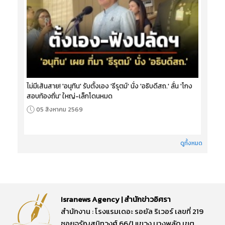
ไม่มีเส้นสาย! 'อนุทิน' รับตั้งเอง 'ธีรุตม์' นั่ง 'อธิบดีสถ.' ลั่น 'โกง
สอบท้องถิ่น' ใหญ่-เล็กโดนหมด
05 สิงหาคม 2569
ดูทั้งหมด
Isranews Agency | สำนักข่าวอิศรา
สำนักงาน : โรงแรมเดอะ รอยัล ริเวอร์ เลขที่ 219
ซอยจรัญสนิทวงศ์ 66/1 แขวง บางพลัด เขต