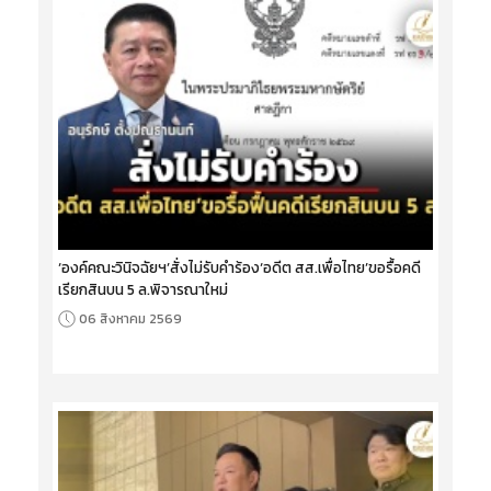
‘องค์คณะวินิจฉัยฯ’สั่งไม่รับคำร้อง‘อดีต สส.เพื่อไทย’ขอรื้อคดี
เรียกสินบน 5 ล.พิจารณาใหม่
06 สิงหาคม 2569