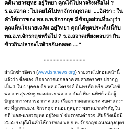
คดีนายวรยุทธ อยู่วิทยา คุณได้ไปหาจริงหรือไม่ ?
ร.อ.สอาด : ไม่เคยได้ไปหาจักรกฤชเลย ....อิศรา : ใน
คำให้การของ พล.อ.ท.จักรกฤช มีข้อมูลส่วนที่ระบุว่า
คุณเห็นใจนายเฉลิม อยู่วิทยา คุณได้พูดประเด็นนี้กับ
พล.อ.ท.จักรกฤชหรือไม่ ? ร.อ.สอาดเพียงตอบว่า กิน
ข้าวกินปลาอะไรด้วยกันตลอด ...."
.............................
สำนักข่าวอิศรา (
www.isranews.org
) รายงานไปก่อนหน้านี้
แล้วว่า ชื่อของ เรืออากาศเอกสอาด ศบศาสตราศร ปรากฎ
เป็น 1 ใน 4 บุคคล คือ พล.อ.ไตรรงค์ อินทรทัต หรือ เสธไอซ์
พล.อ.ท.สุรเชษฐ ทองสลวย พล.อ.อ.กันต์ พิมานทิพย์ อดีตผู้
บัญชาการทหารอากาศ และ เรืออากาศเอกสอาด ศบศาสตรา
ศร ที่ถูกพล.อ.ท. จักรกฤช ถนอมกุลบุตร พยานปากสำคัญใน
คดี 'บอส-นายวรยุทธ อยู่วิทยา' ขับรถชนตำรวจ เสียชีวิตเมื่อปี
2555 ระบุถึงในคำให้การของ พล.อ.ท. จักรกฤช ถนอมกุลบุตร