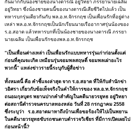
กันมากกับน้องชายของนางดารณี อยู่วิทยา ภรรยานายเฉลิม
อยู่วิทยา ซึ่งน้องชายคนนี้ของนางดารณีเสียชีวิตไปแล้ว เป็น
ทหารบกรุ่นเดียวกันกับ พล.อ.ท.จักรกฤช เป็นเพื่อนรักที่อยู่ต่าง
เหล่า พล.อ.ท.จักรกฤชเป็นนักเรียนนายเรืออากาศรุ่นน้องของ
ร.อ.สอาด แล้วทหารบกที่เป็นน้องชายของนางดารณี ภรรยา
นายเฉลิม เป็นเพื่อนรักของพล.อ.ท.จักรกฤช
“เป็นเพื่อนต่างเหล่า เป็นเพื่อนรักแบบทหารรุ่นเก่าก่อนตั้งแต่
ก่อนที่คุณจะเกิด เหมือนรุ่นจอมพลสฤษดิ์ จอมพลเผ่าอะไร
พวกนี้” แหล่งข่าวรายนี้ระบุกับผู้สื่อข่าว
ทั้งหมดนี้ คือ คำชี้แจงล่าสุด จาก ร.อ.สอาด ที่ให้กับสำนักข่า
วอิศรา เกี่ยวกับข้อเท็จจริงในคำให้การของ
พล.อ.ท.จักรกฤช
ถนอมกุลบุตร พยานปากคำสำคัญในคดีนายวรยุทธ อยู่วิทยา
ต่อสถานีตำรวจนครบาลทองหล่อ วันที่ 28 กรกฎาคม 2558
ซึ่งระบุว่า ร.อ.สอาดมาหาถึงบ้านเพื่อขอร้องให้ไปเป็นพยาน
ในคดีนายวรยุทธขับรถชนดาบตำรวจวิเชียร ที่มีการเปิดเผยไป
ก่อนหน้านี้?