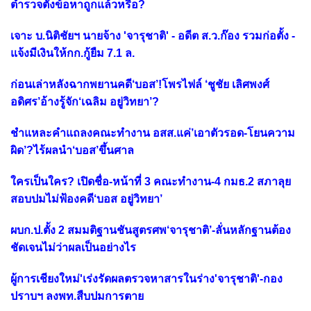
ตำรวจตั้งข้อหาถูกแล้วหรือ?
เจาะ บ.นิติชัยฯ นายจ้าง 'จารุชาติ' - อดีต ส.ว.ก๊อง รวมก่อตั้ง -
แจ้งมีเงินให้กก.กู้ยืม 7.1 ล.
ก่อนเล่าหลังฉากพยานคดี‘บอส’!โพรไฟล์ ‘ชูชัย เลิศพงศ์
อดิศร’อ้างรู้จัก‘เฉลิม อยู่วิทยา’?
ชำแหละคำแถลงคณะทำงาน อสส.แค่’เอาตัวรอด-โยนความ
ผิด’?ไร้ผลนำ‘บอส’ขึ้นศาล
ใครเป็นใคร? เปิดชื่อ-หน้าที่ 3 คณะทำงาน-4 กมธ.2 สภาลุย
สอบปมไม่ฟ้องคดี‘บอส อยู่วิทยา’
ผบก.ป.ตั้ง 2 สมมติฐานชันสูตรศพ‘จารุชาติ’-ลั่นหลักฐานต้อง
ชัดเจนไม่ว่าผลเป็นอย่างไร
ผู้การเชียงใหม่'เร่งรัดผลตรวจหาสารในร่าง'จารุชาติ'-กอง
ปราบฯ ลงพท.สืบปมการตาย