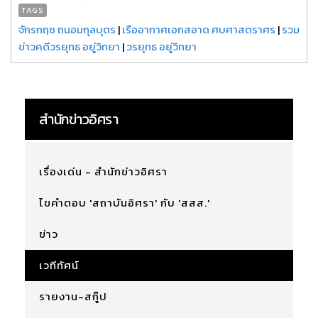
TAGS
จักรกฤช ถนอมกุลบุตร
|
เรืออากาศเอกสอาด ศบศาสตราศร
|
รวม
ข่าวคดีวรยุทธ อยู่วิทยา
|
วรยุทธ อยู่วิทยา
สำนักข่าวอิศรา
เรื่องเด่น - สำนักข่าวอิศรา
ไขคำตอบ 'สถาบันอิศรา' กับ 'สสส.'
ข่าว
เวทีทัศน์
รายงาน-สกู๊ป