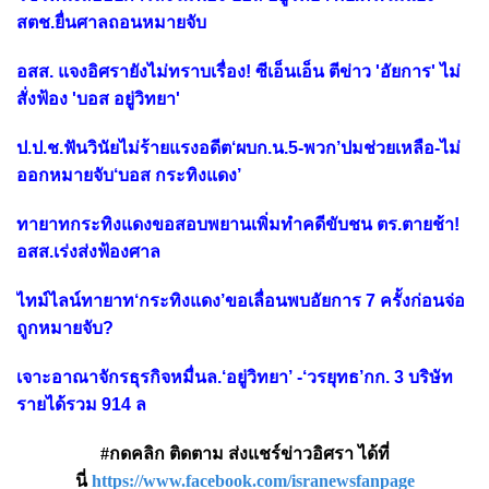
สตช.ยื่นศาลถอนหมายจับ
อสส. แจงอิศรายังไม่ทราบเรื่อง! ซีเอ็นเอ็น ตีข่าว 'อัยการ' ไม่
สั่งฟ้อง 'บอส อยู่วิทยา'
ป.ป.ช.ฟันวินัยไม่ร้ายแรงอดีต‘ผบก.น.5-พวก’ปมช่วยเหลือ-ไม่
ออกหมายจับ‘บอส กระทิงแดง’
ทายาทกระทิงแดงขอสอบพยานเพิ่มทำคดีขับชน ตร.ตายช้า!
อสส.เร่งส่งฟ้องศาล
ไทม์ไลน์ทายาท‘กระทิงแดง’ขอเลื่อนพบอัยการ 7 ครั้งก่อนจ่อ
ถูกหมายจับ?
เจาะอาณาจักรธุรกิจหมื่นล.‘อยู่วิทยา’ -‘วรยุทธ’กก. 3 บริษัท
รายได้รวม 914 ล
#กดคลิก ติดตาม ส่งแชร์ข่าวอิศรา ได้ที่
นี่
https://www.facebook.com/isranewsfanpage