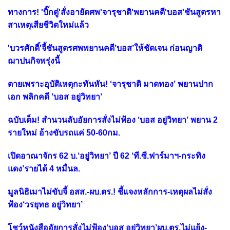
ทางการ! 'บิ๊กตู่'สั่งอายัดศพ'จารุชาติ'พยานคดี'บอส'ชันสูตรหา
สาเหตุเสียชีวิตใหม่แล้ว
'บวรศักดิ์'จี้ชันสูตรศพพยานคดี’บอส’ให้ชัดเจน ก่อนญาติ
ฌาปนกิจพรุ่งนี้
ตายเพราะอุบัติเหตุกะทันหัน! ‘จารุชาติ มาดทอง’ พยานปาก
เอก พลิกคดี ’บอส อยู่วิทยา’
ฉบับเต็ม! สำนวนลับอัยการสั่งไม่ฟ้อง ‘บอส อยู่วิทยา’ พยาน 2
รายใหม่ อ้างขับรถแค่ 50-60กม.
เปิดอาณาจักร 62 บ.‘อยู่วิทยา’ ปี 62 ‘ที.ซี.ฟาร์มาฯ-กระทิง
แดง’รายได้ 4 หมื่นล.
มูลนิธิเมาไม่ขับจี้ อสส.-ผบ.ตร.! ชี้แจงหลักการ-เหตุผลไม่สั่ง
ฟ้อง‘วรยุทธ อยู่วิทยา’
โชว์หนังสืออัยการสั่งไม่ฟ้อง‘บอส อยู่วิทยา’ผบ.ตร.ไม่แย้ง-