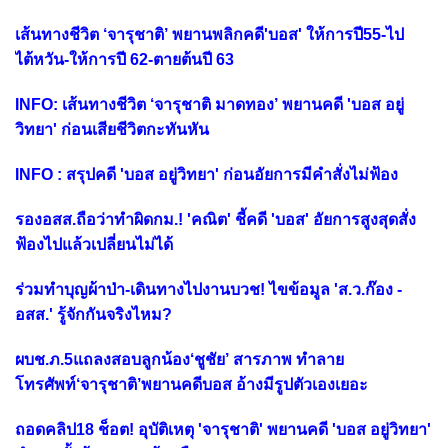
เส้นทางชีวิต ‘จารุชาติ’ พยานพลิกคดี'บอส' ให้การปี55-ไป
ไต้หวัน-ให้การปี 62-ตายต้นปี 63
INFO: เส้นทางชีวิต ‘จารุชาติ มาดทอง’ พยานคดี 'บอส อยู่
วิทยา' ก่อนเสียชีวิตกะทันหัน
INFO : สรุปคดี 'บอส อยู่วิทยา' ก่อนอัยการมีคำสั่งไม่ฟ้อง
รองอสส.ถือว่าทำผิดกม.! 'คณิต' ชี้คดี 'บอส' อัยการสูงสุดสั่ง
ฟ้องไปแล้วเปลี่ยนไม่ได้
ร่วมทำบุญผ้าป่า-เดินทางไปงานบวช! ไขข้อมูล 'ส.ว.ก๊อง -
อสส.' รู้จักกันจริงไหม?
ผบช.ภ.5แถลงสอบลูกน้อง‘ชูชัย’ สารภาพ ทำลาย
โทรศัพท์‘จารุชาติ’พยานคดีบอส อ้างมีรูปตัวเองเยอะ
ถอดคลิป18 ช็อต! อุบัติเหตุ 'จารุชาติ' พยานคดี 'บอส อยู่วิทยา'