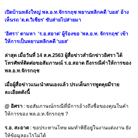
เปิดบ้านหลังใหญ่ พล.อ.ท.จักรกฤช พยานพลิกคดี 'บอส' อ้าง
เห็นรถ 'ด.ต.วิเชียร' ขับส่ายไปส่ายมา
'อิศรา' ตามหา 'ร.อ.สอาด' ผู้ร้องขอ 'พล.อ.ท. จักรกฤช' เข้า
ให้การเป็นพยานพลิกคดี 'บอส'
ล่าสุด เมื่อวันที่ 14 ส.ค.2563 ผู้สื่อข่าวสำนักข่าวอิศรา ได้
โทรศัพท์ติดต่อขอสัมภาษณ์ ร.อ.สอาด ถึงกรณีคำให้การของ
พล.อ.ท.จักรกฤช
เมื่อผู้สื่อข่าวแนะนำตนเองแล้ว ประเด็นการพูดคุยมีราย
ละเอียดดังนี้
@ อิศรา
: ขอสัมภาษณ์กรณีที่มีการอ้างถึงชื่อของคุณในคำ
ให้การของ พล.อ.ท.จักรกฤช ?
ร.อ. สะอาด
: ขอประทานโทษ ผมทำพิธีอยู่ในงานแต่งงาน ยัง
ให้ข้อมูลอะไรไม่ได้