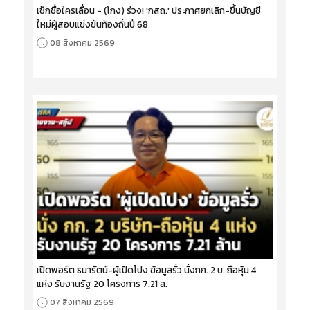
เช็กชื่อใครเลื่อน - (โกง) ร่วง! 'กสถ.' ประกาศยกเลิก-ขึ้นบัญชี
ใหม่ผู้สอบแข่งขันท้องถิ่นปี 68
08 สิงหาคม 2569
เปิดพอร์ต ธนารัตน์-ผู้เปิดโปง ข้อมูลรั่ว นั่งกก. 2 บ. ถือหุ้น 4
แห่ง รับงานรัฐ 20 โครงการ 7.21 ล.
07 สิงหาคม 2569