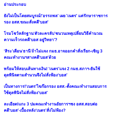
อ่านประกอบ
ยังไม่เป็นโดยสมบูรณ์!'อรรถพล' เผย 'เนตร' แค่รักษาราชการ
รอง อสส.ขณะสั่งคดี'บอส'
โรมโชว์หลักฐาน‘ตัวละครลับ’ชนวนเหตุเปลี่ยนวิธีคำนวณ
ความเร็วรถคดี‘บอส อยู่วิทยา’?
‘สิระ’เตือน‘ธานี’ถ้าไม่แจง กมธ.อาจออกคำสั่งเรียก-เชิญ 3
คณะทำงานฯสางคดี‘บอส’ด้วย
พร้อมให้สอบเส้นทางเงิน! ‘เนตร’แจง 2 กมธ.สภาฯ-ยันใช้
ดุลพินิจตามสำนวนจึงไม่สั่งฟ้อง‘บอส’
เป็นทางการ!'เนตร'ไขก๊อกรอง อสส.-ตั้งคณะทำงานสอบการ
ใช้ดุลพินิจไม่สั่งฟ้อง'บอส'
ละเอียด!แกะ 3 ปมคณะทำงานอัยการฯชง อสส.สอบต่อ
คดี‘บอส’-เบื้องหลัง‘เนตร’สั่งไม่ฟ้อง?