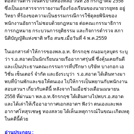
ต่อสถานีตำรวจนครบาลทองหล่อ วันที่ 28 กรกฎาคม 2558
ซึ่งเป็นเอกสารจากรายงานเรื่องร้องเรียนของนายวรยุทธ อยู่
วิทยา ที่ร้องขอความเป็นธรรมกรณีการใช้ดุลยพินิจของ
พนักงานอัยการไม่ชอบด้วยกฎหมาย ต่อคณะกรรมาธิการ
การกฎหมาย กระบวนการยุติธรรม และกิจการตำรวจ สภา
นิติบัญญัติแห่งชาติ หรือ สนช.เมื่อวันที่ 4 พ.ค.2559
ในเอกสารคำให้การของพล.อ.ท. จักรกฤช ถนอมกุลบุตร ระบุ
ว่า ร.อ.สอาดเป็นนักเรียนนายเรืออากาศรุ่นพี่ ซึ่งคุ้นเคยกันดี
และเป็นประธานคณะกรรมการที่ปรึกษา บริษัท บางกอก เอ
วิชั่น เซ็นเตอร์ จำกัด และยังระบุว่า ร.อ.สอาด ได้เดินทางมา
พบที่บ้านพักและขอให้ตนเอง ไปให้การเป็นพยานกับพนักงาน
สอบสวนฯ เกี่ยวกับคดีนี้ หลังจากในเมื่อช่วงเดือนเมษายน
2558 ที่ผ่านมา พล.อ.ท.จักรกฤช ได้เดินทางไปพบร.อ.สอาด
และได้เล่าให้เรืออาอากาศเอกสอาดฯ ฟังว่า ตนเองและพล
อากาศโทสุรเชษฐ ทองสลวย ได้เห็นเหตุการณ์ในขณะเกิดเหตุ
ในคดีนี้ด้วย
อ่านประกอบ :