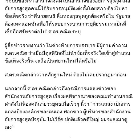
“ระบบของเรา อำนาจสั่งคดี เป็นอำนาจของอัยการสูงสุด เมื่อ
อัยการสูงสุดคนนี้ได้รับการอนุมัติแต่งตั้งโดยสภา ต้องไปหา
ข้อเท็จจริง ว่าที่นายสนธิ ลิ้มทองกุลพูดถูกต้องหรือไม่ รัฐบาล
ต้องเทคแอคชั่นเพื่อให้ระบบกระบวนการยุติธรรมเราเป็นที่
เชื่อถือศรัทธาต่อไป” ศ.ดร.คณิต ระบุ
ผู้สื่อข่าวรายงานว่า ในช่วงท้ายการ
บรรยาย
มีผู้ถามคำถาม
ศ.ดร.คณิต ว่าเมื่อมีดุลพินิจที่ไม่นำข้อเท็จจริงใดเข้าสู่สำนวน
ข้อเท็จจริงนั้น จะถือเป็นพยานใหม่ได้หรือไม่
ศ.ดร.คณิตกล่าวว่าหลักฐานใหม่ ต้องไม่เคยปรากฏมาก่อน
นอกจากนี้ ศ.ดร.คณิตกล่าวถึงกรณีการแถลงข่าวของ
สำนักงานอัยการสูงสุด เรื่องผลพิจารณาของคณะทำงานกรณี
คำสั่งไม่ฟ้องคดีนายวรยุทธเมื่อเร็วๆ นี้ว่า "การแถลง เป็นการ
แถลงป้ององค์กรของตนเอง ฟอกขาว ผู้บริหารของสำนักงาน
อัยการสูงสุดปัจจุบัน ไม่เวิร์ค ปกติแล้วคดีใหญ่ ผมจะลงมาดู
เอง”