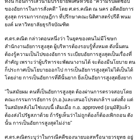
ทั้งนี้
ก่อนการเสวนามีบรรยายพิเศษหัวข้อ “ความรับผิดชอบ
ของอัยการในการสั่งคดี” โดย ศ.ดร.คณิต ณ นคร อดีตอัยการ
สูงสุด กรรมการกฤษฎีกา ที่ปรึกษาคณะนิติศาสตร์ปรีดี พนม
ยงค์ มหาวิทยาลัยธุรกิจบัณฑิต
ศ.ดร.คณิต กล่าวตอนหนึ่งว่า ในยุคของตนไม่มีโฆษก
สำนักงานอัยการสูงสุด ผู้บริหารต้องรอบรู้ทั้งหมด ดังนั้นตน
ต้องรู้ความเป็นไปของอัยการ ระเบียบอัยการสูงสุดเป็นเรื่องที่
สำคัญ เพราะว่าผู้บริหารจะพัฒนางานได้ จะต้องมีนโยบาย ตน
ก็ประกาศเป็นโยบายออกไป การเป็นอัยการสูงสุดไม่ได้เป็นได้
โดยง่าย การเป็นอัยการที่ดีนั้นยาก ยิ่งเป็นอัยการสูงสุดยิ่งยาก
"ในสมัยผม คนที่เป็นอัยการสูงสุด ต้องผ่านการตรวจสอบโดย
คณะกรรมการอัยการ (ก.อ.)และเสนอโปรดเกล้าฯ แต่งตั้ง แต่
ในสมัยหลังไม่ใช่แบบนี้ เดิมเมื่อ ก.อ. approved (อนุมัติ)แล้ว
ต้องส่งไปรัฐสภาด้วย ถ้ารัฐเห็นว่าไม่ถูกต้องก็ต้องเพิกถอน ดัง
นั้น การเป็นอัยการสูงสุดไม่ง่าย"
ศ.ดร.คณิตระบุว่า
ในกรณีคดีของนายบอสหรือนายวรยุทธ อยู่