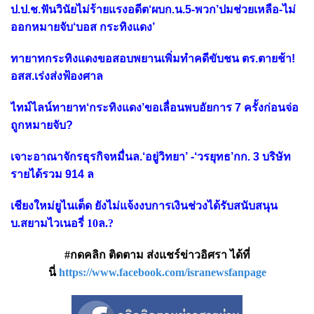
ป.ป.ช.ฟันวินัยไม่ร้ายแรงอดีต‘ผบก.น.5-พวก’ปมช่วยเหลือ-ไม่
ออกหมายจับ‘บอส กระทิงแดง’
ทายาทกระทิงแดงขอสอบพยานเพิ่มทำคดีขับชน ตร.ตายช้า!
อสส.เร่งส่งฟ้องศาล
ไทม์ไลน์ทายาท‘กระทิงแดง’ขอเลื่อนพบอัยการ 7 ครั้งก่อนจ่อ
ถูกหมายจับ?
เจาะอาณาจักรธุรกิจหมื่นล.‘อยู่วิทยา’ -‘วรยุทธ’กก. 3 บริษัท
รายได้รวม 914 ล
เชียงใหม่ยูไนเต็ด ยังไม่แจ้งงบการเงินช่วงได้รับสนับสนุน
บ.สยามไวเนอรี่ 10ล.?
#กดคลิก ติดตาม ส่งแชร์ข่าวอิศรา ได้ที่
นี่
https://www.facebook.com/isranewsfanpage