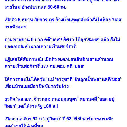
รายใหม่ อ้างขับรถแค่ 50-60กม.
เปิดตัว 6 พยาน อัยการ-ตร.อ้างเป็นเหตุกลับคำสั่งไม่ฟ้อง 'บอส
กระทิงแดง'
ตามหาพยาน 6 ปาก คดี'บอส'! อิศรา ได้คุย'สมยศ' แล้ว ยังไม่
ขอตอบปมคำนวณความเร็วเฟอร์รารี่
ปฏิเสธให้สัมภาษณ์! เปิดตัว พ.ต.ท.ธนสิทธิ พยานคำนวณ
ความเร็วเฟอร์รารี่ 177 กม./ชม. คดี 'บอส'
ให้การก่อนไปไต้หวัน! แม่ ‘จารุชาติ’ ยันลูกเป็นพยานคดี‘บอส’
เพื่อนบ้านเผยมีอาชีพขับรถรับจ้าง
ธุรกิจ 'พล.อ.ท. จักรกฤช ถนอมกุลบุตร' พยานคดี 'บอส อยู่
วิทยา' เคยได้งานรัฐ 188 ล.!
เปิดอาณาจักร 62 บ.‘อยู่วิทยา’ ปี 62 ‘ที.ซี.ฟาร์มาฯ-กระทิง
แดง’รายได้ 4 หมื่นล.