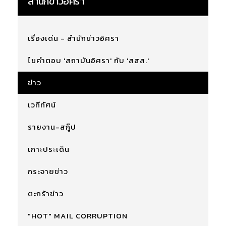
สำนักข่าวอิศรา
เรื่องเด่น - สำนักข่าวอิศรา
ไขคำตอบ 'สถาบันอิศรา' กับ 'สสส.'
ข่าว
เวทีทัศน์
รายงาน-สกู๊ป
เกาะประเด็น
กระจายข่าว
ตะกร้าข่าว
"HOT" MAIL CORRUPTION