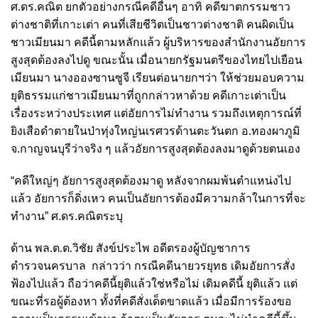
ศ.ดร.คณิต ยกตัวอย่างกรณีคดีอื่นๆ อาทิ คดีฆาตกรรมชาว
ต่างชาติที่เกาะเต่า คนที่เสียชีวิตเป็นชาวต่างชาติ คนผิดเป็น
ชาวเมียนมา คดีนี้ตามหลักแล้ว ผู้บริหารของสำนักงานอัยการ
สูงสุดต้องลงไปดู ขณะนั้น เมื่อนายกรัฐมนตรีของไทยไปเยือน
เมียนมา นางอองซานซูจี เรียนต่อนายกฯว่า ให้ช่วยมอบความ
ยุติธรรมแก่ชาวเมียนมาที่ถูกกล่าวหาด้วย คดีเกาะเต่าเป็น
เรื่องระหว่างประเทศ แต่อัยการไม่ทำงาน รวมถึงเหตุการณ์ที่
ยิงเสือดำตายในป่าทุ่งใหญ่นเรศวรด้านตะวันตก อ.ทองผาภูมิ
จ.กาญจนบุรีว่าจริง ๆ แล้วอัยการสูงสุดต้องลงมาดูด้วยตนเอง
“คดีใหญ่ๆ อัยการสูงสุดต้องมาดู หลังจากผมพ้นตำแหน่งไป
แล้ว อัยการก็ดิ่งเหว คนเป็นอัยการต้องมีความกล้าในการที่จะ
ทำงาน” ศ.ดร.คณิตระบุ
ด้าน พล.ต.ต.วิชัย สังข์ประไพ
อดีตรองผู้บัญชาการ
ตำรวจนครบาล
กล่าวว่า กรณีคดีนายวรยุทธ เดิมอัยการสั่ง
ฟ้องไปแล้ว ถือว่าคดีนี้ยุติแล้วใช่หรือไม่ เดิมคดีนี้ ยุติแล้ว แต่
ขณะที่รอผู้ต้องหา ทั้งที่คดีสั่งเด็ดขาดแล้ว เมื่อมีการร้องขอ