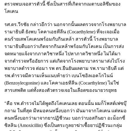
ตรวจพบเจอสารตัวนี้ ซึ่งเป็นสารที่เกิดจากเมตาบอลิซึมของ
โคเคน
รศ.ดร.วีรชัย กล่าวอีกว่า
นอกจากนั้นผลตรวจจากโรงพยาบาล
รามาธิบดี ยังพบ โคคาเอธทีลีน (Cocaethylene) ที่จะเจอเมื่อ
คนร้ายเสพโคเคนพร้อมกับกินเหล้า สารตัวนี้ โรงพยาบาล
รามาธิบดีบอกว่าเกิดจากกินเหล้าพร้อมกับโคเคน เป็นการส่ง
จดหมายแจ้งจากภาควิชาหนึ่ง ไปหาภาควิชาหนึ่ง ไม่ได้มา
จากตำรวจหรืออัยการ แต่เกิดจากโรงพยาบาลรามาส่งไปโรง
พยาบาลตำรวจ
ต่อมา รพ ตร.ยืนยันผลตาม รพ.รามาธิบดี
แต่
รพ.ตำรวจมีความเห็นแนบท้ายว่า เบนโซอิลเอคโกไนน์
(Benzoylecgonine) และโคคาเอธทีลีน (Cocaethylene) ไม่ใช่
สารเสพติด แต่ทั้งสองตัวตรวจเจอในเลือดของ
นายวรยุทธ
"คือ รพ.ตำรวจไม่ได้พูดถึงโคเคนเลย ตอนนั้น ผมก็โพสต์เฟซบุ๊
กถาม ในที่สุด มีหมอคนหนึ่งบอกว่า มันมาจากโคเคน แต่หมอ
คนหนึ่งบอกว่ามาจากยาปฏิชีวนะ บอกว่าบอสกินยา อะม็อกซี่
ซิลลิน (Amoxicillin) ซึ่งเป็นตระกูลยาฆ่าเชื้อยาปฏิชีวนะกลุ่ม