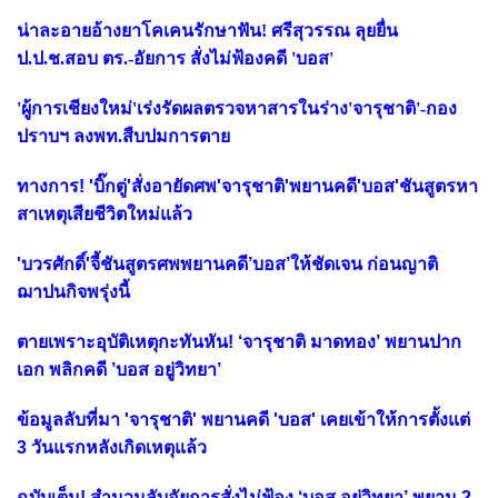
น่าละอายอ้างยาโคเคนรักษาฟัน! ศรีสุวรรณ ลุยยื่น
ป.ป.ช.สอบ ตร.-อัยการ สั่งไม่ฟ้องคดี 'บอส'
'ผู้การเชียงใหม่'เร่งรัดผลตรวจหาสารในร่าง'จารุชาติ'-กอง
ปราบฯ ลงพท.สืบปมการตาย
ทางการ! 'บิ๊กตู่'สั่งอายัดศพ'จารุชาติ'พยานคดี'บอส'ชันสูตรหา
สาเหตุเสียชีวิตใหม่แล้ว
'บวรศักดิ์'จี้ชันสูตรศพพยานคดี’บอส’ให้ชัดเจน ก่อนญาติ
ฌาปนกิจพรุ่งนี้
ตายเพราะอุบัติเหตุกะทันหัน! ‘จารุชาติ มาดทอง’ พยานปาก
เอก พลิกคดี ’บอส อยู่วิทยา’
ข้อมูลลับที่มา 'จารุชาติ' พยานคดี 'บอส' เคยเข้าให้การตั้งแต่
3 วันแรกหลังเกิดเหตุแล้ว
ฉบับเต็ม! สำนวนลับอัยการสั่งไม่ฟ้อง ‘บอส อยู่วิทยา’ พยาน 2