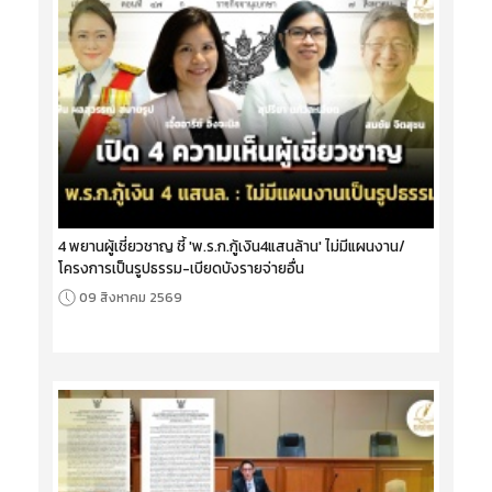
4 พยานผู้เชี่ยวชาญ ชี้ 'พ.ร.ก.กู้เงิน4แสนล้าน' ไม่มีแผนงาน/
โครงการเป็นรูปธรรม-เบียดบังรายจ่ายอื่น
09 สิงหาคม 2569