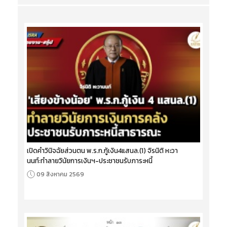
เปิดคำวินิจฉัยส่วนตน พ.ร.ก.กู้เงิน4แสนล.(1) จิรนิติ หะวา
นนท์:ทำลายวินัยการเงินฯ-ประชาชนรับภาระหนี้
09 สิงหาคม 2569