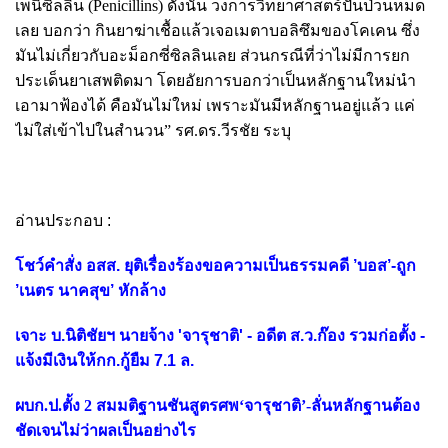
เพนิซิลลิน (Penicillins) ดังนั้น วงการวิทยาศาสตร์ปั่นป่วนหมด
เลย บอกว่า กินยาฆ่าเชื้อแล้วเจอเมตาบอลิซึมของโคเคน ซึ่ง
มันไม่เกี่ยวกับอะม็อกซี่ซิลลินเลย ส่วนกรณีที่ว่าไม่มีการยก
ประเด็นยาเสพติดมา โดยอัยการบอกว่าเป็นหลักฐานใหม่นำ
เอามาฟ้องได้ คือมันไม่ใหม่ เพราะมันมีหลักฐานอยู่แล้ว แค่
ไม่ใส่เข้าไปในสำนวน” รศ.ดร.วีรชัย ระบุ
อ่านประกอบ :
โชว์คำสั่ง อสส. ยุติเรื่องร้องขอความเป็นธรรมคดี ’บอส’-ถูก
’เนตร นาคสุข’ หักล้าง
เจาะ บ.นิติชัยฯ นายจ้าง 'จารุชาติ' - อดีต ส.ว.ก๊อง รวมก่อตั้ง -
แจ้งมีเงินให้กก.กู้ยืม 7.1 ล.
ผบก.ป.ตั้ง 2 สมมติฐานชันสูตรศพ‘จารุชาติ’-ลั่นหลักฐานต้อง
ชัดเจนไม่ว่าผลเป็นอย่างไร