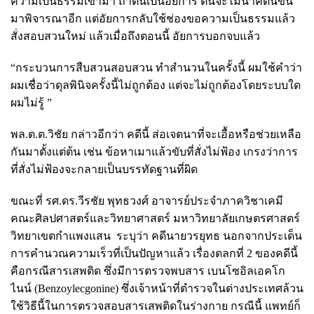
ความเป็นธรรมเข้ามา ถ้าตนเป็นอัยการ ตนจะไม่นำคดีนี้ขึ้น
มาพิจารณาอีก แต่อัยการกลับใช้ช่องขอความเป็นธรรมแล้ว
สั่งสอบสวนใหม่ แล้วเมื่อถึงตอนนี้ อัยการบอกจบแล้ว
“กระบวนการสืบสวนสอบสวน ทำสำนวนในครั้งนี้ ผมใช้คำว่า
ผมเชื่อว่าดุลพินิจครั้งนี้ไม่ถูกต้อง แต่จะไม่ถูกต้องโดยระบบใด
ผมไม่รู้ ”
พล.ต.ต.วิชัย กล่าวอีกว่า คดีนี้ ส่อเจตนาที่จะเอื้อหรือช่วยเหลือ
กันมาตั้งแต่ต้น เช่น ข้อหาเมาแล้วขับที่สั่งไม่ฟ้อง เกรงว่าการ
ที่สั่งไม่ฟ้องจะกลายเป็นบรรทัดฐานที่ผิด
ขณะที่ รศ.ดร.วีรชัย พุทธวงศ์
อาจารย์ประจำภาควิชาเคมี
คณะศิลปศาสตร์และวิทยาศาสตร์ มหาวิทยาลัยเกษตรศาสตร์
วิทยาเขตกำแพงแสน
ระบุว่า คดีนายวรยุทธ นอกจากประเด็น
การคำนวณความเร็วที่เป็นปัญหาแล้ว เรื่องตลกที่ 2 ของคดีนี้
คือกรณีสารเสพติด ซึ่งมีการตรวจพบสาร เบนโซอิลเอคโก
ไนน์ (Benzoylecgonine) ซึ่งเจ้าหน้าที่ตำรวจในต่างประเทศล้วน
ใช้วิธีนี้ในการตรวจสอบสารเสพติดในร่างกาย กรณีนี้ แพทย์ก็