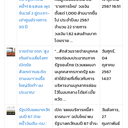
หนี้ฯ1.6 แสนล. ผุด
‘รายการใหม่’ วงเงิน
2567 16:51
รันเวย์ 2 อู่ตะเภา-
ตั้งแต่ 1,000 ล้านบาทขึ้น
เช่าศูนย์ราชการ
ไป ประจำปีงบ 2567
30 ปี
จำนวน 22 รายการ
วงเงิน 1.62 แสนล้านบาท
โดยราย ...
รายจ่าย‘ขรก.’สูง
“…สัดส่วนรายจ่ายบุคคล
วันศุกร์,
เกินค่าเฉลี่ยโลก!
ากรต่องบประมาณภาค
04
เปิดข้อ
รัฐของไทย (รวมแผนงา
ตุลาคม
สังเกต‘กมธ.ติด
นบุคคลากรภาครัฐ และ
2567
ตามงบฯ’ชงรื้อ
ค่าใช้จ่ายที่เกี่ยวกับการ
14:37
ใหญ่จัดทำ‘งบ
บริหารงานบุคลากรซ่อน
ประมาณ’
ไว้ในงบกลาง ได้แก่ เบี้ย
หวัด ...
รัฐปรับแผนฯควัก
เปิด ‘แผนบริหารหนี้สา
วันอังคาร,
งบปี 67 จ่าย
ธารณะฯ’ ฉบับใหม่ พบ
27
หนี้‘เงินต้น-ดบ.’
รัฐบาลควักงบปี 67 ชำระ
กุมภาพันธ์