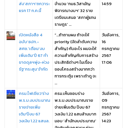
ส่ง‘สภาฯ’ถกวาระ
จำนวน ‘กมธ.วิสามัญ
14:59
แรก 17 ก.ค.นี้
พิจารณางบฯ’ 32 ราย
เตรียมเสนอ ‘สภาผู้แทน
ราษฎร’ ...
เปิดหนังสือ 4
“…ถ้าถามผม ถ้าจะให้
วันอังคาร,
ฉบับ‘ธปท.-
priority (จัดลำดับความ
16
สศช.’เตือน‘งบ
สำคัญ) กับอะไร ผมจะให้
กรกฎาคม
เพิ่มเติม’ปี 67 ทำ
ความสำคัญกับการสร้าง
2567
ขาดดุลฯพุ่ง-ห่วง
ประสิทธิต่างๆ ในเรื่อง
17:06
รัฐ‘กระสุน’จำกัด
ของโครงสร้างมากกว่า
การกระตุ้น เพราะถ้าดู จะ
...
ครม.ไฟเขียว'ร่าง
ครม.เห็นชอบร่าง
วันอังคาร,
พ.ร.บ.งบประมาณ
พ.ร.บ.งบประมาณราย
09
รายจ่ายเพิ่ม
จ่ายเพิ่มเติม ปีงบ 67
กรกฎาคม
เติม'ปีงบ 67
วงเงิน 1.22 แสนล้านบาท
2567
วงเงิน 1.22 แสนล.
มอบ ‘สำนักงบประมาณ’
14:23
จัดพิมพ์เอกสารฯ ก่อน