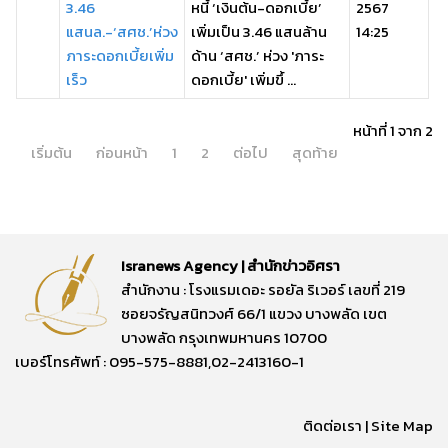
3.46
หนี้ ‘เงินต้น-ดอกเบี้ย’
2567
แสนล.-‘สศช.’ห่วง
เพิ่มเป็น 3.46 แสนล้าน
14:25
ภาระดอกเบี้ยเพิ่ม
ด้าน ‘สศช.’ ห่วง 'ภาระ
เร็ว
ดอกเบี้ย' เพิ่มขึ้ ...
หน้าที่ 1 จาก 2
เริ่มต้น
ก่อนหน้า
1
2
ต่อไป
สุดท้าย
Isranews Agency | สำนักข่าวอิศรา
สำนักงาน : โรงแรมเดอะ รอยัล ริเวอร์ เลขที่ 219
ซอยจรัญสนิทวงศ์ 66/1 แขวง บางพลัด เขต
บางพลัด กรุงเทพมหานคร 10700
เบอร์โทรศัพท์ : 095-575-8881,02-2413160-1
ติดต่อเรา
|
Site Map