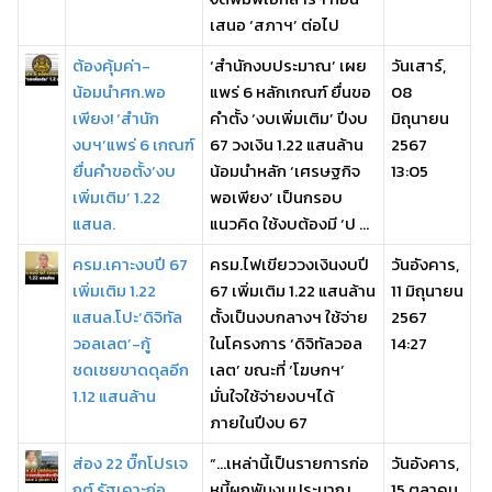
เสนอ ‘สภาฯ’ ต่อไป
ต้องคุ้มค่า-
‘สำนักงบประมาณ’ เผย
วันเสาร์,
น้อมนำศก.พอ
แพร่ 6 หลักเกณฑ์ ยื่นขอ
08
เพียง! ‘สำนัก
คำตั้ง ‘งบเพิ่มเติม’ ปีงบ
มิถุนายน
งบฯ’แพร่ 6 เกณฑ์
67 วงเงิน 1.22 แสนล้าน
2567
ยื่นคำขอตั้ง‘งบ
น้อมนำหลัก ‘เศรษฐกิจ
13:05
เพิ่มเติม’ 1.22
พอเพียง’ เป็นกรอบ
แสนล.
แนวคิด ใช้งบต้องมี ‘ป ...
ครม.เคาะงบปี 67
ครม.ไฟเขียววงเงินงบปี
วันอังคาร,
เพิ่มเติม 1.22
67 เพิ่มเติม 1.22 แสนล้าน
11 มิถุนายน
แสนล.โปะ‘ดิจิทัล
ตั้งเป็นงบกลางฯ ใช้จ่าย
2567
วอลเลต’-กู้
ในโครงการ ‘ดิจิทัลวอล
14:27
ชดเชยขาดดุลอีก
เลต’ ขณะที่ ‘โฆษกฯ’
1.12 แสนล้าน
มั่นใจใช้จ่ายงบฯได้
ภายในปีงบ 67
ส่อง 22 บิ๊กโปรเจ
“…เหล่านี้เป็นรายการก่อ
วันอังคาร,
กต์ รัฐเคาะก่อ
หนี้ผูกพันงบประมาณ
15 ตุลาคม