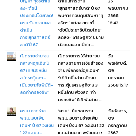
ปัญหา'ทุจริต'แย่
ดำเนินการตาม
25
ลง-'ดัชนี
‘ยุทธศาสตร์ชาติ’ ปี 67
พฤษภาคม
ประชาธิปไตย'ลด!
พบการควบคุมปัญหา ‘ทุ
2568
ครม.รับทราบผล
จริตฯ’ แย่ลง ขณะที่
16:42
ดำเนิน
‘ดัชนีประชาธิปไตยไทย’
การ'ยุทธศาสตร์
ลดลง-‘เศรษฐกิจ’ ขยาย
ชาติ'ปี 67
ตัวลดลงจากปีก่อ ...
เปิดรายจ่าย‘งบ
เปิดรายการใช้จ่าย ‘งบ
วัน
กลางฯฉุกเฉิน’ปี
กลาง รายการเงินสํารอง
พฤหัสบดี,
67 เท 9.8 หมื่น
จ่ายเพื่อกรณีฉุกเฉินฯ’
09
ล.‘กระตุ้นศก.-
9.88 หมื่นล้าน อัดงบ
มกราคม
เยียวยาภัยพิบัติ-
‘กระตุ้นเศรษฐกิจ’ 3.3
2568 15:17
ลดค่าครองชีพ’
หมื่นล้าน พ่วงลด ‘ค่า
ครองชีพ’ 8.9 พันล้าน ...
ครม.เคาะ‘ร่าง
‘ครม.’ เห็นชอบร่าง
วันอังคาร,
พ.ร.บ.งบเพิ่ม
พ.ร.บ.งบรายจ่ายเพิ่ม
09
เติมฯ’ ปี 67 วงเงิน
เติมฯ ปีงบ 67 วงเงิน 1.22
กรกฎาคม
1.22 แสนล.-
แสนล้านบาท พร้อมเคาะ
2567