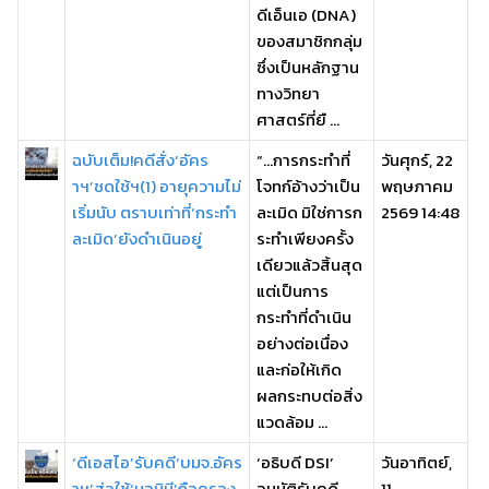
ดีเอ็นเอ (DNA)
ของสมาชิกกลุ่ม
ซึ่งเป็นหลักฐาน
ทางวิทยา
ศาสตร์ที่ยื ...
ฉบับเต็ม!คดีสั่ง‘อัคร
“…การกระทำที่
วันศุกร์, 22
าฯ’ชดใช้ฯ(1) อายุความไม่
โจทก์อ้างว่าเป็น
พฤษภาคม
เริ่มนับ ตราบเท่าที่‘กระทำ
ละเมิด มิใช่การก
2569 14:48
ละเมิด’ยังดำเนินอยู่
ระทำเพียงครั้ง
เดียวแล้วสิ้นสุด
แต่เป็นการ
กระทำที่ดำเนิน
อย่างต่อเนื่อง
และก่อให้เกิด
ผลกระทบต่อสิ่ง
แวดล้อม ...
‘ดีเอสไอ’รับคดี‘บมจ.อัคร
‘อธิบดี DSI’
วันอาทิตย์,
าฯ’ส่อใช้‘นอมินี’ถือครอง
อนุมัติรับคดี
11