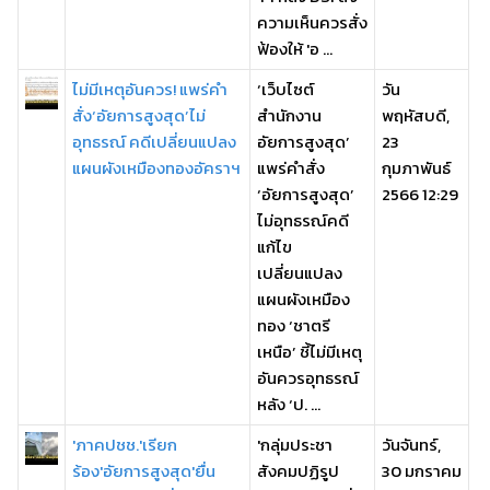
ความเห็นควรสั่ง
ฟ้องให้ 'อ ...
ไม่มีเหตุอันควร! แพร่คำ
‘เว็บไซต์
วัน
สั่ง‘อัยการสูงสุด’ไม่
สำนักงาน
พฤหัสบดี,
อุทธรณ์ คดีเปลี่ยนแปลง
อัยการสูงสุด’
23
แผนผังเหมืองทองอัคราฯ
แพร่คำสั่ง
กุมภาพันธ์
‘อัยการสูงสุด’
2566 12:29
ไม่อุทธรณ์คดี
แก้ไข
เปลี่ยนแปลง
แผนผังเหมือง
ทอง ‘ชาตรี
เหนือ’ ชี้ไม่มีเหตุ
อันควรอุทธรณ์
หลัง ‘ป. ...
'ภาคปชช.'เรียก
'กลุ่มประชา
วันจันทร์,
ร้อง'อัยการสูงสุด'ยื่น
สังคมปฏิรูป
30 มกราคม