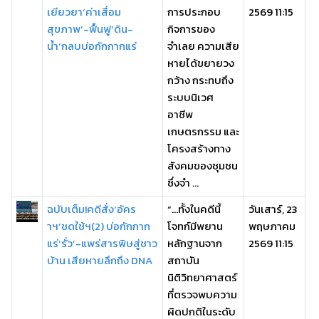
เยียวยา‘ค่าเสื่อม
การประกอบ
2569 11:15
สุขภาพ’-ฟื้นฟู‘ดิน-
กิจการของ
น้ำ’กลบบ่อกักกากแร่
จำเลย ความเสีย
หายได้ขยายวง
กว้าง กระทบถึง
ระบบนิเวศ
อาชีพ
เกษตรกรรม และ
โครงสร้างทาง
สังคมของชุมชน
ซึ่งจำ ...
ฉบับเต็ม!คดีสั่ง‘อัคร
“…ทั้งในคดีนี้
วันเสาร์, 23
าฯ’ชดใช้ฯ(2) บ่อกักกาก
โจทก์มีพยาน
พฤษภาคม
แร่‘รั่ว’-แพร่สารพิษสู่ชาว
หลักฐานจาก
2569 11:15
บ้าน เสียหายลึกถึง DNA
สถาบัน
นิติวิทยาศาสตร์
ที่ตรวจพบความ
ผิดปกติในระดับ