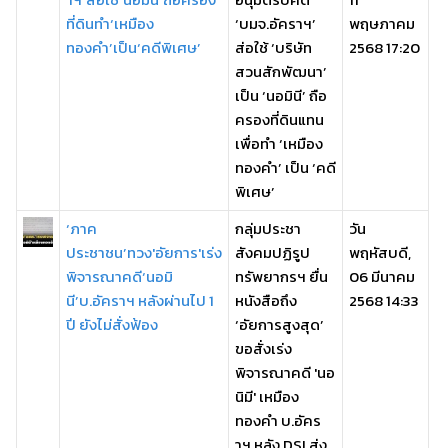
ที่ดินทำ‘เหมือง
‘บมจ.อัคราฯ’
พฤษภาคม
ทองคำ’เป็น‘คดีพิเศษ’
ส่อใช้ ‘บริษัท
2568 17:20
สวนสักพัฒนา’
เป็น ‘นอมินี’ ถือ
ครองที่ดินแทน
เพื่อทำ ‘เหมือง
ทองคำ’ เป็น ‘คดี
พิเศษ’
‘ภาค
กลุ่มประชา
วัน
ประชาชน’ทวง'อัยการ'เร่ง
สังคมปฏิรูป
พฤหัสบดี,
พิจารณาคดี‘นอมิ
ทรัพยากรฯ ยื่น
06 มีนาคม
นี’บ.อัคราฯ หลังผ่านไป 1
หนังสือถึง
2568 14:33
ปี ยังไม่สั่งฟ้อง
‘อัยการสูงสุด’
ขอสั่งเร่ง
พิจารณาคดี 'นอ
นิมี' เหมือง
ทองคำ บ.อัคร
าฯ หลัง DSI ส่ง