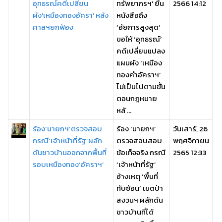
อุทธรณ์คดีเปลี่ยน
ทรัพยากรฯ' ยื่น
2566 14:12
ผัง'เหมืองทองอัครา' หลัง
หนังสือถึง
ศาลฯยกฟ้อง
‘อัยการสูงสุด’
ขอให้ ‘อุทธรณ์’
คดีเปลี่ยนแปลง
แผนผัง ‘เหมือง
ทองคำอัคราฯ’
ไม่เป็นไปตามขั้น
ตอนกฎหมาย
หลั ...
ร้อง‘นายกฯ’ตรวจสอบ
ร้อง ‘นายกฯ’
วันเสาร์, 26
กรณี‘เจ้าหน้าที่รัฐ’ผลัก
ตรวจสอบสอบ
พฤศจิกายน
ดันชาวบ้านออกจากพื้นที่
ข้อเท็จจริง กรณี
2565 12:33
รอบเหมืองทอง‘อัคราฯ’
‘เจ้าหน้าที่รัฐ’
อ้างเหตุ ‘พื้นที่
ทับซ้อน’ เขตป่า
สงวนฯ ผลักดัน
ชาวบ้านที่ได้