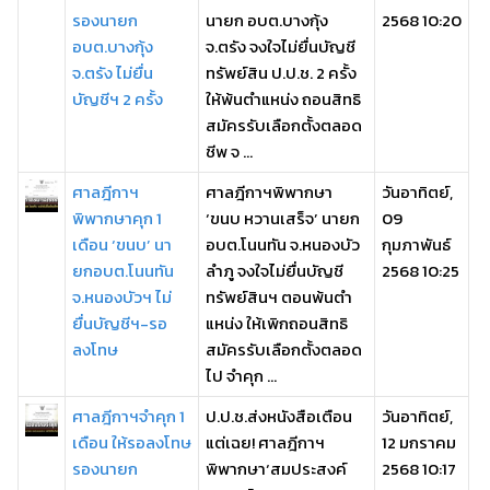
รองนายก
นายก อบต.บางกุ้ง
2568 10:20
อบต.บางกุ้ง
จ.ตรัง จงใจไม่ยื่นบัญชี
จ.ตรัง ไม่ยื่น
ทรัพย์สิน ป.ป.ช. 2 ครั้ง
บัญชีฯ 2 ครั้ง
ให้พ้นตำแหน่ง ถอนสิทธิ
สมัครรับเลือกตั้งตลอด
ชีพ จ ...
ศาลฎีกาฯ
ศาลฎีกาฯพิพากษา
วันอาทิตย์,
พิพากษาคุก 1
‘ขนบ หวานเสร็จ’ นายก
09
เดือน ‘ขนบ’ นา
อบต.โนนทัน จ.หนองบัว
กุมภาพันธ์
ยกอบต.โนนทัน
ลําภู จงใจไม่ยื่นบัญชี
2568 10:25
จ.หนองบัวฯ ไม่
ทรัพย์สินฯ ตอนพ้นตํา
ยื่นบัญชีฯ-รอ
แหน่ง ให้เพิกถอนสิทธิ
ลงโทษ
สมัครรับเลือกตั้งตลอด
ไป จําคุก ...
ศาลฎีกาฯจําคุก 1
ป.ป.ช.ส่งหนังสือเตือน
วันอาทิตย์,
เดือน ให้รอลงโทษ
แต่เฉย! ศาลฎีกาฯ
12 มกราคม
รองนายก
พิพากษา‘สมประสงค์
2568 10:17