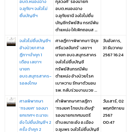
อบต.หนองฉาง
กุลวงศ์’ รองนายก
จ.อุทัยฯ จงใจไม่
อบต.หนองฉาง
ยื่นบัญชีฯ
จ.อุทัยธานี จงใจไม่ยื่น
บัญชีทรัพย์สิน กรณีพ้น
ตําแหน่ง ให้เพิกถอนส ...
จงใจไม่ยื่นบัญชีฯ
ศาลฎีกาฯพิพากษา‘นิรุช
วันอังคาร,
อ้างป่วย! ศาล
ศรีนวลจันทร์’ เลขาฯ
31 ธันวาคม
ฎีกาฯจำคุก 1
นายก อบจ.สมุทรสาคร
2567 16:24
เดือน เลขาฯ
จงใจไม่ยื่นบัญชี
นายก
ทรัพย์สินกรณีพ้น
อบจ.สมุทรสาคร-
ตำแหน่ง อ้างป่วยโรค
รอลงโทษ
เบาหวาน รักษาตัวนอน
รพ. กลับร่วมงานบวช ...
ศาลพิพากษา
คำพิพากษาศาลฎีกา
วันเสาร์, 02
‘ทรงยศ’ รองนา
‘ทรงยศ ไทยประดิษฐ์’
พฤศจิกายน
ยกเทศฯ ต.นาชะ
รองนายกเทศมนตรี
2567
อัง ไม่ยื่นบัญชีฯ 2
ตำบลนาชะอัง อ.เมือง
00:47
ครั้ง จำคุก 2
จ.ชุมพร จงใจไม่ยื่นบัญชี