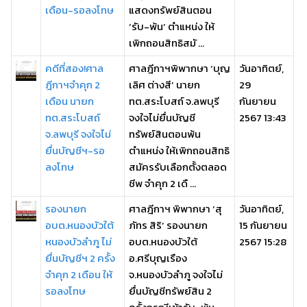
เดือน-รอลงโทษ
แสดงทรัพย์สินตอน
‘รับ-พ้น’ ตำแหน่ง ให้
เพิกถอนสิทธิสมั ...
คดีที่สอง!ศาล
ศาลฎีกาฯพิพากษา ‘บุญ
วันอาทิตย์,
ฎีกาฯจำคุก 2
เลิศ ต่างสี’ นายก
29
เดือน นายก
ทต.สระโบสถ์ จ.ลพบุรี
กันยายน
ทต.สระโบสถ์
จงใจไม่ยื่นบัญชี
2567 13:43
จ.ลพบุรี จงใจไม่
ทรัพย์สินตอนพ้น
ยื่นบัญชีฯ-รอ
ตำแหน่ง ให้เพิกถอนสิทธิ
ลงโทษ
สมัครรับเลือกตั้งตลอด
ชีพ จำคุก 2 เดื ...
รองนายก
ศาลฎีกาฯ พิพากษา ‘สุ
วันอาทิตย์,
อบต.หนองบัวใต้
ภัทร สิริ’ รองนายก
15 กันยายน
หนองบัวลำภู ไม่
อบต.หนองบัวใต้
2567 15:28
ยื่นบัญชีฯ 2 ครั้ง
อ.ศรีบุญเรือง
จําคุก 2 เดือน ให้
จ.หนองบัวลำภู จงใจไม่
รอลงโทษ
ยื่นบัญชีทรัพย์สิน 2