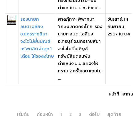
ครั้งกรณีเข้ารับ-พ้น
ตำแหน่ง ป.ป.ช.ส่งหน ...
รองนายก
ศาลฎีกาฯ พิพากษา
วันเสาร์, 14
อบต.เฉลียง
‘เกษม ลาดกระโทก’ รอง
กันยายน
จ.นครราชสีมา
นายก อบต. เฉลียง
2567 10:04
จงใจไม่ยื่นบัญชี
อ.ครบุรี จ.นครราชสีมา
ทรัพย์สิน จำคุก 1
จงใจไม่ยื่นบัญชี
เดือน ให้รอลงโทษ
ทรัพย์สินตอนพ้น
ตำแหน่ง ป.ป.ช.แจ้งให้
ทราบ 2 ครั้งเฉย แถมไม
...
หน้าที่ 1 จาก 3
เริ่มต้น
ก่อนหน้า
1
2
3
ต่อไป
สุดท้าย