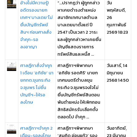
อ้างไม่มีความรู้!
“…ปรากฏว่า ผู้ถูกกล่าว
วัน
อดีตรองนายก
หาเคยดำรงตำแหน่ง
พฤหัสบดี,
เทศฯ‘บางเตย’ไม่
สมาชิกเทศบาลตำบล
26
ยื่นบัญชีทรัพย์
บางเตยมาตั้งแต่ ปี
กุมภาพันธ์
สินฯ ก่อนศาลสั่ง
2547 เป็นเวลา 2 วาระ
2569 18:23
จำคุก-รอ
และผู้ถูกกล่าวหาเคยยื่น
ลงอาญา
บัญชีแสดงรายการ
ทรัพย์สินและหนี้ส ...
ศาลฎีกาสั่งจำคุก
ศาลฎีกาฯพิพากษา
วันเสาร์, 14
1 เดือน ‘อภิชัย’ นา
‘อภิชัย รอดศิริ’ นายก
มิถุนายน
ยกทต.ขุนกระทิง
เทศมนตรีตำบลขุน
2568 14:50
จ.ชุมพร ไม่ยื่น
กระทิง จ.ชุมพรจงใจไม่
บัญชีฯ-ให้รอ
ยื่นบัญชีทรัพย์สินตอน
ลงโทษ
พ้นตำแหน่ง ให้เพิกถอน
สิทธิสมัครรับเลือกตั้ง
ตลอดไป จำคุก ...
ศาลฎีกาฯจำคุก 2
ศาลฎีกาฯพิพากษา
วันอาทิตย์,
เดือน-รอลงโทษ
‘สมคิด อ่อนแก้ว’ รอง
23 มีนาคม