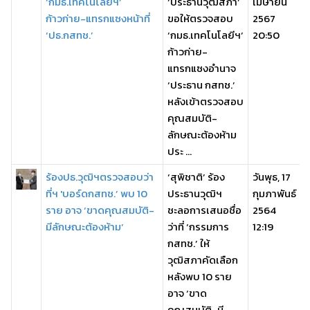
‘กมธ.เทคโนโลยีฯ’
‘ประธานวุฒิสภา’
เมษายน
ก้าวก่าย-แทรกแซงหน้าที่
ขอให้ตรวจสอบ
2567
‘ปธ.กสทช.’
‘กมธ.เทคโนโลยีฯ’
20:50
ก้าวก่าย-
แทรกแซงอำนาจ
‘ประธาน กสทช.’
หลังเข้าตรวจสอบ
คุณสมบัติ-
ลักษณะต้องห้าม
ประ ...
ร้องปธ.วุฒิฯตรวจสอบว่า
‘สุพิชาติ’ ร้อง
วันพุธ, 17
ที่ฯ 'บอร์ดกสทช.’ พบ 10
ประธานวุฒิฯ
กุมภาพันธ์
ราย อาจ ‘ขาดคุณสมบัติ-
ชะลอการเสนอชื่อ
2564
มีลักษณะต้องห้าม’
ว่าที่ ‘กรรมการ
12:19
กสทช.’ ให้
วุฒิสภาคัดเลือก
หลังพบ 10 ราย
อาจ ‘ขาด
คุณสมบัติ-มี