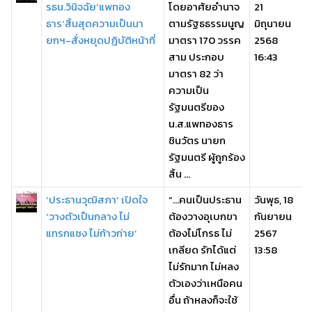
รธน.วินิจฉัย‘แพทอง
โดยอาศัยอำนาจ
21
ธาร’สิ้นสุดความเป็นนา
ตามรัฐธธรรมนูญ
มิถุนายน
ยกฯ-สั่งหยุดปฏิบัติหน้าที่
มาตรา 170 วรรค
2568
สาม ประกอบ
16:43
มาตรา 82 ว่า
ความเป็น
รัฐมนตรีของ
น.ส.แพทองธาร
ชินวัตร นายก
รัฐมนตรี ผู้ถูกร้อง
สิ้น ...
‘ประธานวุฒิสภา’ เปิดใจ
“...คนเป็นประธาน
วันพุธ, 18
‘วางตัวเป็นกลาง ไม่
ต้องวางอุเบกขา
กันยายน
แทรกแซง ไม่ก้าวก่าย’
ต้องไม่โกรธ ไม่
2567
เกลียด รักได้แต่
13:58
ไม่รักมาก ไม่หลง
ตัวเองว่าเหนือคน
อื่น ถ้าหลงก็จะใช้