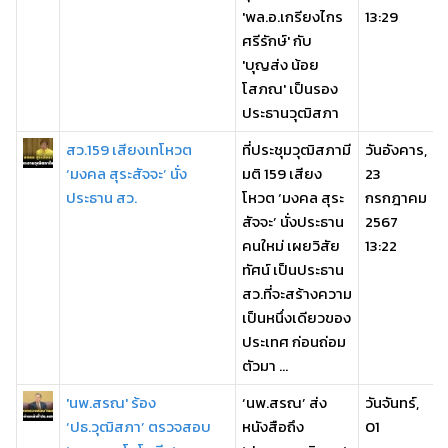
'พล.อ.เกรียงไกร
13:29
ศรีรักษ์' กับ
'บุญส่ง น้อย
โสภณ' เป็นรอง
ประธานวุฒิสภา
สว.159 เสียงเทโหวต
ที่ประชุมวุฒิสภามี
วันอังคาร,
‘มงคล สุระสัจจะ’ นั่ง
มติ 159 เสียง
23
ประธาน สว.
โหวต ‘มงคล สุระ
กรกฎาคม
สัจจะ’ นั่งประธาน
2567
คนใหม่ เผยวิสัย
13:22
ทัศน์ เป็นประธาน
สว.ที่จะสร้างความ
เป็นหนึ่งเดียวของ
ประเทศ ก่อนถ่อม
ตัวมา ...
'นพ.สรณ' ร้อง
‘นพ.สรณ’ ส่ง
วันจันทร์,
‘ปธ.วุฒิสภา’ ตรวจสอบ
หนังสือถึง
01