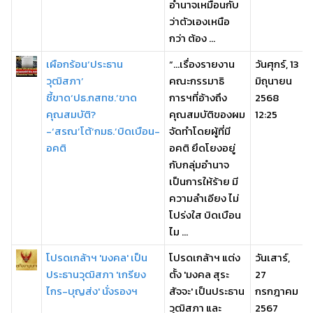
อำนาจเหมือนกับ
ว่าตัวเองเหนือ
กว่า ต้อง ...
เผือกร้อน‘ประธาน
“…เรื่องรายงาน
วันศุกร์, 13
วุฒิสภา’
คณะกรรมาธิ
มิถุนายน
ชี้ขาด‘ปธ.กสทช.’ขาด
การฯที่อ้างถึง
2568
คุณสมบัติ?
คุณสมบัติของผม
12:25
-‘สรณ’โต้‘กมธ.’บิดเบือน-
จัดทำโดยผู้ที่มี
อคติ
อคติ ยึดโยงอยู่
กับกลุ่มอำนาจ
เป็นการให้ร้าย มี
ความลำเอียง ไม่
โปร่งใส บิดเบือน
ไม ...
โปรดเกล้าฯ 'มงคล' เป็น
โปรดเกล้าฯ แต่ง
วันเสาร์,
ประธานวุฒิสภา 'เกรียง
ตั้ง 'มงคล สุระ
27
ไกร-บุญส่ง' นั่งรองฯ
สัจจะ' เป็นประธาน
กรกฎาคม
วุฒิสภา และ
2567