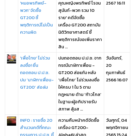
'หมอพรทิพย์-
คุณหญิงพรทิพย์ โรจน
2567 16:11
พวก' จัดซื้อ
สุนันท์-พวก รวม 10
GT200 ชี้
ราย' คดีจัดซื้อ
พฤติการณ์ไม่เป็น
เครื่อง GT200 สถาบัน
ความผิด
นิติวิทยาศาสตร์ ชี้
พฤติการณ์ขอเพิ่มราคา
สิน ...
'เพื่อไทย' ไม่ร่วม
ปมถอดถอน ป.ป.ช. จาก
วันจันทร์,
ลงชื่อ! ยื่น
กรณีนาฬิกาเพื่อน -
20
ถอดถอน ป.ป.ช.
GT200 ส่อแท้ง หลัง
กุมภาพันธ์
ปม ‘นาฬิกาเพื่อน-
‘เพื่อไทย’ ไม่ร่วมลงชื่อ
2566 16:07
GT200’ ส่อล่ม
ให้ครบ 1 ใน 5 ตาม
กฎหมาย ด้าน ‘ก้าวไกล’
ในฐานะผู้อภิปรายรับ
สภาพ ลุ้นส ...
INFO : รายชื่อ 20
ความคืบหน้าคดีจัดซื้อ
วันศุกร์, 04
สำนวนคดีที่คณะ
เครื่อง GT200-
พฤศจิกายน
กรรมการ ป.ป.ช. ชี้
Alpha6! ล่าสุด
2565 15:24