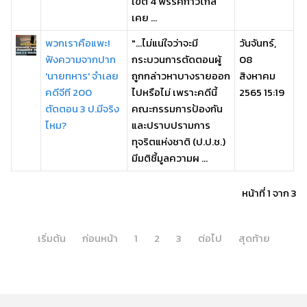
เขต 4 พรรคก้าวไกล
เคย ...
พวกเราคือแพะ!
"...ไม่แน่ใจว่าจะมี
วันจันทร์,
ฟังความจากปาก
กระบวนการตัดตอนผู้
08
'นายทหาร' จำเลย
ถูกกล่าวหาบางรายออก
สิงหาคม
คดีจีที 200
ไปหรือไม่ เพราะคดีนี้
2565 15:19
ตัดตอน 3 ป.มีจริง
คณะกรรมการป้องกัน
ไหม?
และปราบปรามการ
ทุจริตแห่งชาติ (ป.ป.ช.)
มีมติชี้มูลความผ ...
หน้าที่ 1 จาก 3
เริ่มต้น
ก่อนหน้า
1
2
3
ต่อไป
สุดท้าย