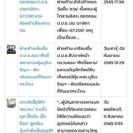
ถอดถอน ป.ป.ช.
ฝ่ายค้าน ยังไม่กำหนด
2565 17:36
ปมนาฬิกา-
วันยื่น ‘ชวน’ ตั้งคณะผู้
GT200 ห่วง
ไต่สวนอิสระ ถอดถอน
ถ้อยคำเสี่ยงทาง
ป.ป.ช. ปม ‘นาฬิกา
กม.
เพื่อน-GT200’ เหตุ
เป็นเรื่องล ...
ฝ่ายค้านเล็งยื่น
ฝ่ายค้าน เตรียมยื่น
วันเสาร์, 03
ป.ป.ช.สอบ'ศักดิ์
ป.ป.ช.สัปดาห์หน้า
กันยายน
สยาม'ปมหุ้นบุรีเจ
ตรวจสอบ 'ศักดิ์สยาม'
2565 13:29
ริญฯ - ผิด
แสดงบัญชีทรัพย์สิน
จริยธรรมที่ดินเขา
เท็จกรณีหุ้น หจก.บุรีเจ
กระโดง
ริญฯ - ผิดจริยธรรมปม
ที่ดินเขากระโดง
เจาะจัดซื้อจีทีฯ
"...ผู้บัญชาการทหารบก
วัน
'ผบ.ทบ.' 5 ครั้ง
มีหน้าที่ต้องตรวจสอบ
พฤหัสบดี,
ยุค‘บิ๊กบัง-บิ๊ก
ให้มีความชัดเจนว่า
11 สิงหาคม
ป๊อก’ ลูกน้อง
อุปกรณ์ดังกล่าว
2565 11:55
รับคำสั่งเซ็นอนุมัติ
สามารถตรวจสารวัตถุ