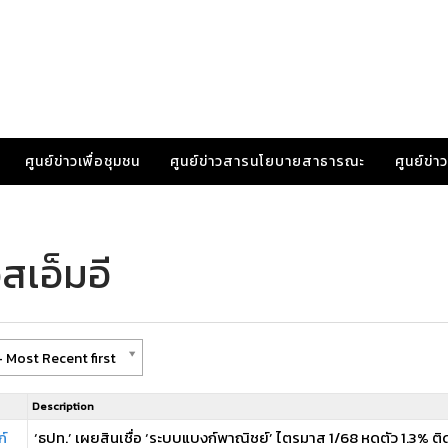
ศูนย์ข่าวเพื่อชุมชน
ศูนย์ข่าวสารนโยบายสาธารณะ
ศูนย์ข่
สเอ็มอี
 Most Recent first
Description
ก์
‘ธปท.’ เผยสินเชื่อ ‘ระบบแบงก์พาณิชย์’ ไตรมาส 1/68 หดตัว 1.3% ติ