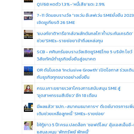
Q1/68 หดตัว 1.3%-‘หนี้เสีย’แตะ 2.9%
7-11 จัดมอบรางวัล “เซเว่น อีเลฟเว่น SMEยั่งยืน 2023
เชิดชูเกียรติ 26 SME
'แบงก์ชาติ'หารือ'คลัง'ผลักดันกลไก‘ค้ำประกันเครดิต’
ช่วย'SMEs-รายย่อย'เข้าถึงแหล่งทุน
SCB - ศศินทร์มอบรางวัลเชิดชูSMEไทย 5 บริษัท โชว์
วิสัยทัศน์ทำธุรกิจยั่งยืนสู่อนาคต
OR ดันโมเดล 'Inclusive Growth' เปิดโอกาส ร่วมเติ
กับธุรกิจทุกขนาดอย่างยั่งยืน
ครม.เคาะขยายเวลาโครงการสนับสนุน SME สู่
'อุตสาหกรรมสีเขียว' อีก 18 เดือน
มีผลแล้ว! ‘ธปท.-สมาคมธนาคารฯ’ ดีเดย์มาตรการเพิ่
เติมช่วยเหลือลูกหนี้ ‘SMEs-รายย่อย’
ให้กู้ยาว 5 ปี! ครม.ปลดล็อก ‘ซอฟต์โลน’ อุ้มเอสเอ็มอี-
แสนล.หนุน ‘พักทรัพย์ พักหนี้’