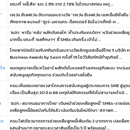
ขณะที่ ‘หนี้เสีย’ แตะ 2.9% จาก 2.78% ในไตรมาสก่อน เหตุ ...
”
เซเว่น อีเลฟเว่น จัดงานมอบรางวัล “เซเว่น อีเลฟเว่น เอสเอ็มอียั่งยื
ศักยภาพ แบรนด์ “ฮูเร่-มหานคร-ด็อกเตอร์ อินโนวาเท็กซ์-ห ...
‘ธปท.’ หารือ ‘คลัง’ ผลักดันกลไก ‘ค้ำประกันเครดิตฯ’ หวังช่วยเหลือธุร
มากขึ้น ขณะที่ ‘ผลศึกษาฯ’ ชี้ SMEs เกินครึ่ง เข้าไม่ ...
ไทยพาณิชย์ร่วมกับศศินทร์มอบรางวัลเชิดชูเอสเอ็มอีไทย 5 บริษัท ค
Business Awards by Sasin ครั้งที่ 19 โชว์วิสัยทัศน์ทำธุรกิจยั ...
บโต
หมดยุคฉายเดี่ยว! โออาร์ ผลักดันโมเดลสร้างเศรษฐกิจแบบ ‘Inclus
สนับสนุนธุรกิจทุกขนาด ร่วมเติบโตอย่างยั่งยืน
ครม.เห็นชอบขยายเวลาโครงการสนับสนุนผู้ประกอบการ SME สู่อุตส
เดือน เป็นสิ้นสุด 30 มิ.ย.66 เหตุยังมีกิจกรรมที่ยังไม่สามารถดำเนิ ...
ม
‘ธปท.-สมาคมธนาคารไทย’ เดินหน้าช่วยเหลือลูกหนี้ ‘SMEs-รายย่อย’
เหลือลูกหนี้มีผลบังคับใช้แล้ว เน้นเติมเงินใหม่รักษา ‘สภาพค ...
เท
ครม.ไฟเขียวมาตรการช่วยเหลือลูกหนี้เพิ่มเติม 2 มาตรการ ปลดล็อก ‘เอส
แสนล้านบาท ขยายระยะเวลาสินเชื่อเป็น 5 ปี พร้อมอนุมั ...