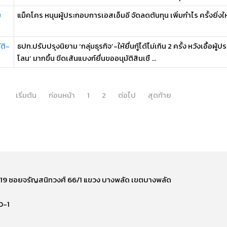
ม
แม็คโคร หนุนผู้ประกอบการเอสเอ็มอี จัดลดต้นทุน เพิ่มกำไร ครั้งยิ่งให
ติ-
ธปท.ปรับปรุงนิยาม ‘กลุ่มธุรกิจ’-ให้ยื่นกู้ได้ไม่เกิน 2 ครั้ง หวังเอื้อผ
โลน’ มากขึ้น ขีดเส้นแบงก์ยื่นขออนุมัติสินเชื ...
เริ่มต้น
ก่อนหน้า
1
2
ต่อไป
สุดท้าย
ี่ 219 ซอยจรัญสนิทวงศ์ 66/1 แขวง บางพลัด เขตบางพลัด
0-1