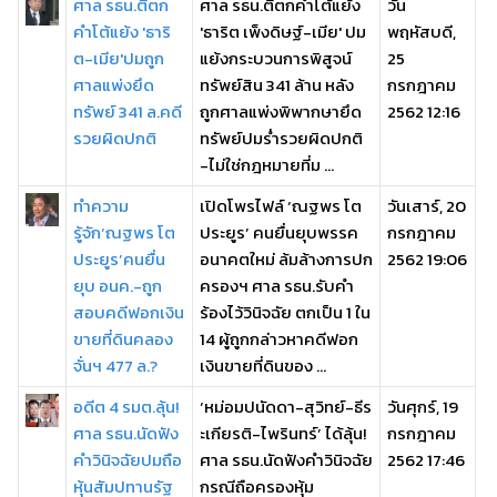
ศาล รธน.ตีตก
ศาล รธน.ตีตกคำโต้แย้ง
วัน
คำโต้แย้ง 'ธาริ
'ธาริต เพ็งดิษฐ์-เมีย' ปม
พฤหัสบดี,
ต-เมีย'ปมถูก
แย้งกระบวนการพิสูจน์
25
ศาลแพ่งยึด
ทรัพย์สิน 341 ล้าน หลัง
กรกฎาคม
ทรัพย์ 341 ล.คดี
ถูกศาลแพ่งพิพากษายึด
2562 12:16
รวยผิดปกติ
ทรัพย์ปมร่ำรวยผิดปกติ
-ไม่ใช่กฎหมายที่ม ...
ทำความ
เปิดโพรไฟล์ ‘ณฐพร โต
วันเสาร์, 20
รู้จัก‘ณฐพร โต
ประยูร’ คนยื่นยุบพรรค
กรกฎาคม
ประยูร’คนยื่น
อนาคตใหม่ ล้มล้างการปก
2562 19:06
ยุบ อนค.-ถูก
ครองฯ ศาล รธน.รับคำ
สอบคดีฟอกเงิน
ร้องไว้วินิจฉัย ตกเป็น 1 ใน
ขายที่ดินคลอง
14 ผู้ถูกกล่าวหาคดีฟอก
จั่นฯ 477 ล.?
เงินขายที่ดินของ ...
อดีต 4 รมต.ลุ้น!
‘หม่อมปนัดดา-สุวิทย์-ธีร
วันศุกร์, 19
ศาล รธน.นัดฟัง
ะเกียรติ-ไพรินทร์’ ได้ลุ้น!
กรกฎาคม
คำวินิจฉัยปมถือ
ศาล รธน.นัดฟังคำวินิจฉัย
2562 17:46
หุ้นสัมปทานรัฐ
กรณีถือครองหุ้ม