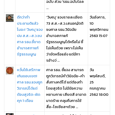
ฉบับ ส่วน 'รธน.ฉบับไอล
...
ดีกว่าทำ
‘วิษณุ’ แจงรายละเอียด
วันอังคาร,
ประชามติแล้ว
73 ส.ส.-ส.ว.เสนอญัตติ
10
โมฆะ! ‘วิษณุ’แจง
ชงศาล รธน.วินิจฉัย
พฤศจิกายน
ปม ส.ส.-ส.ว.ชง
อำนาจสภาแก้
2563 15:07
ศาล รธน.ชี้ขาด
รัฐธรรมนูญได้หรือไม่ ชี้
อำนาจสภาแก้
ไม่เห็นด้วย เพราะไม่เห็น
รัฐธรรมนูญ
ว่าขัดหรือแย้ง แต่มีกา
รอ้างว่ ...
หวั่นใช้เสรีภาพ
ศาล รธน. ชี้แจง สามารถ
วัน
เกินขอบเขต!
ถูกวิจารณ์คำวินิจฉัย-คำ
พฤหัสบดี,
ศาล รธน.แจงถูก
สั่งทางคดีได้ แต่ต้องทำ
25
วิจารณ์ได้แต่
โดยสุจริต ไม่มีข้อความ
กรกฎาคม
ต้องสุจริต-ผิด
หยาบคาย เสียดสี อาฆาต
2562 18:00
คุก 1 เดือน
มาดร้าย คลุมถึงการใช้
สื่อ-โซเชียลฯด้วย ...