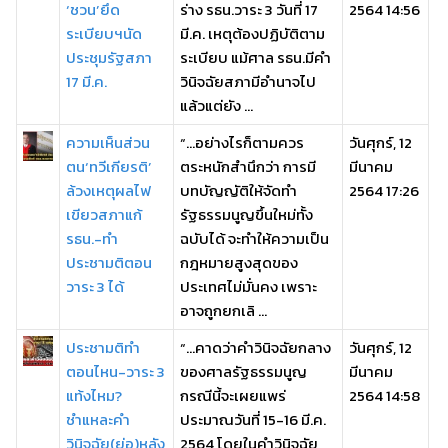
‘ชวน’ยึด
ร่าง รธน.วาระ 3 วันที่ 17
2564 14:56
ระเบียบฯนัด
มี.ค. เหตุต้องปฏิบัติตาม
ประชุมรัฐสภา
ระเบียบ แม้ศาล รธน.มีคำ
17 มี.ค.
วินิจฉัยสภามีอำนาจไป
แล้วแต่ยัง ...
ความเห็นส่วน
“...อย่างไรก็ตามควร
วันศุกร์, 12
ตน‘ทวีเกียรติ’
ตระหนักสำนึกว่า การมี
มีนาคม
ล้วงเหตุผลไฟ
บทบัญญัติให้จัดทำ
2564 17:26
เขียวสภาแก้
รัฐธรรมนูญขึ้นใหม่ทั้ง
รธน.-ทำ
ฉบับได้ จะทำให้ความเป็น
ประชามติตอน
กฎหมายสูงสุดของ
วาระ 3 ได้
ประเทศไม่มั่นคง เพราะ
อาจถูกยกเลิ ...
ประชามติทำ
“...คาดว่าคำวินิจฉัยกลาง
วันศุกร์, 12
ตอนไหน-วาระ 3
ของศาลรัฐธรรมนูญ
มีนาคม
แท้งไหม?
กรณีนี้จะเผยแพร่
2564 14:58
ชำแหละคำ
ประมาณวันที่ 15-16 มี.ค.
วินิจฉัย(ย่อ)หลัง
2564 โดยในคำวินิจฉัย