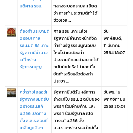
มติศาล รธน.
กลางจะบอกรายละเอียด
ว่า การทำประชามติทำได้
ช่วงเวล ...
ต้องทำประชามติ
ศาล รธน.เคาะแล้ว!
วัน
2 รอบ! ศาล
รัฐสภามีอำนาจหน้าที่จัด
พฤหัสบดี,
รธน.มติ 8:1 เคาะ
ทำร่างรัฐธรรมนูญฉบับ
11 มีนาคม
รัฐสภามีอำนาจ
ใหม่ได้ แต่ต้องทำ
2564 18:07
แก้ไขร่าง
ประชามติก่อนว่าอยากได้
รัฐธรรมนูญ
ฉบับใหม่หรือไม่ และเมื่อ
จัดทำเสร็จแล้วต้องทำ
ประชา ...
คว่ำร่างไอลอว์!
รัฐสภามีมติรับหลักการ
วันพุธ, 18
รัฐสภาลงมติรับ
ร่างแก้ไข รธน. 2 ฉบับของ
พฤศจิกายน
2 ร่างรธน.แก้
พรรคร่วมฝ่ายค้าน และ
2563 20:01
ม.256 เปิดทาง
พรรคร่วมรัฐบาล เปิด
ตั้ง ส.ส.ร.ส่วนที่
ทางแก้ ม.256 ตั้ง
เหลือถูกตีตก
ส.ส.ร.ยกร่าง รธน.ใหม่ทั้ง