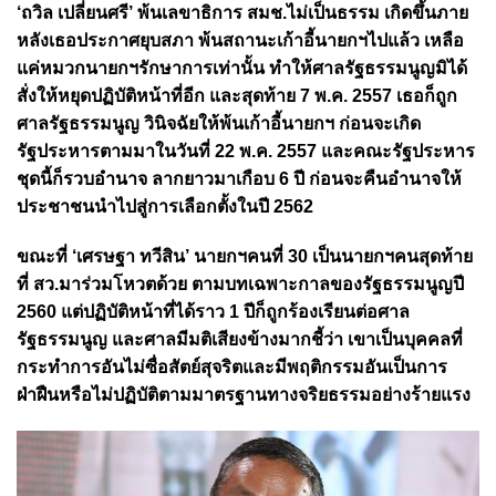
‘ถวิล เปลี่ยนศรี’ พ้นเลขาธิการ สมช.ไม่เป็นธรรม เกิดขึ้นภาย
หลังเธอประกาศยุบสภา พ้นสถานะเก้าอี้นายกฯไปแล้ว เหลือ
แค่หมวกนายกฯรักษาการเท่านั้น ทำให้ศาลรัฐธรรมนูญมิได้
สั่งให้หยุดปฏิบัติหน้าที่อีก และสุดท้าย 7 พ.ค. 2557 เธอก็ถูก
ศาลรัฐธรรมนูญ วินิจฉัยให้พ้นเก้าอี้นายกฯ ก่อนจะเกิด
รัฐประหารตามมาในวันที่ 22 พ.ค. 2557 และคณะรัฐประหาร
ชุดนี้ก็รวบอำนาจ ลากยาวมาเกือบ 6 ปี ก่อนจะคืนอำนาจให้
ประชาชนนำไปสู่การเลือกตั้งในปี 2562
ขณะที่ ‘เศรษฐา ทวีสิน’ นายกฯคนที่ 30 เป็นนายกฯคนสุดท้าย
ที่ สว.มาร่วมโหวตด้วย ตามบทเฉพาะกาลของรัฐธรรมนูญปี
2560 แต่ปฏิบัติหน้าที่ได้ราว 1 ปีก็ถูกร้องเรียนต่อศาล
รัฐธรรมนูญ และศาลมีมติเสียงข้างมากชี้ว่า เขาเป็นบุคคลที่
กระทำการอันไม่ซื่อสัตย์สุจริตและมีพฤติกรรมอันเป็นการ
ฝ่าฝืนหรือไม่ปฏิบัติตามมาตรฐานทางจริยธรรมอย่างร้ายแรง