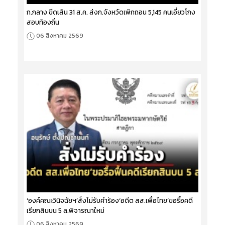
ก.กลาง ขีดเส้น 31 ส.ค. ส่งก.จังหวัดเพิกถอน 5,145 คนเอี่ยวโกง
สอบท้องถิ่น
06 สิงหาคม 2569
‘องค์คณะวินิจฉัยฯ’สั่งไม่รับคำร้อง‘อดีต สส.เพื่อไทย’ขอรื้อคดี
เรียกสินบน 5 ล.พิจารณาใหม่
06 สิงหาคม 2569