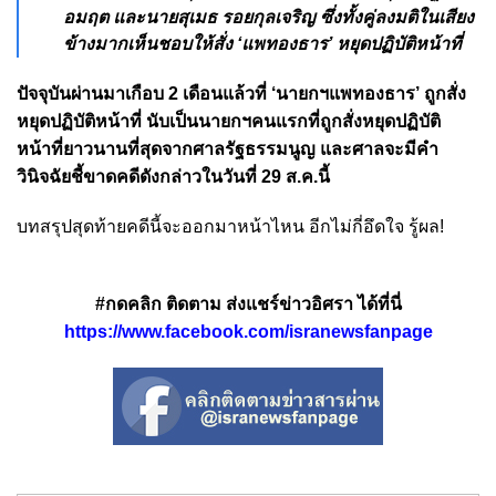
อมฤต และนายสุเมธ รอยกุลเจริญ ซึ่งทั้งคู่ลงมติในเสียง
ข้างมากเห็นชอบให้สั่ง ‘แพทองธาร’ หยุดปฏิบัติหน้าที่
ปัจจุบันผ่านมาเกือบ 2 เดือนแล้วที่ ‘นายกฯแพทองธาร’ ถูกสั่ง
หยุดปฏิบัติหน้าที่ นับเป็นนายกฯคนแรกที่ถูกสั่งหยุดปฏิบัติ
หน้าที่ยาวนานที่สุดจากศาลรัฐธรรมนูญ และศาลจะมีคำ
วินิจฉัยชี้ขาดคดีดังกล่าวในวันที่ 29 ส.ค.นี้
บทสรุปสุดท้ายคดีนี้จะออกมาหน้าไหน อีกไม่กี่อึดใจ รู้ผล!
#กดคลิก ติดตาม ส่งแชร์ข่าวอิศรา ได้ที่นี่
https://www.facebook.com/isranewsfanpage