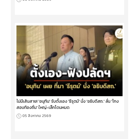
ไม่มีเส้นสาย! 'อนุทิน' รับตั้งเอง 'ธีรุตม์' นั่ง 'อธิบดีสถ.' ลั่น 'โกง
สอบท้องถิ่น' ใหญ่-เล็กโดนหมด
05 สิงหาคม 2569