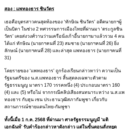
สอง : แพทองธาร ชินวัตร
เธอคือบุตรสาวคนสุดท้องของ ‘ทักษิณ ชินวัตร’ อดีตนายกฯผู้
เป็นบิดา ในช่วง 2 ทศวรรษการเมืองไทยที่ผ่านมา ‘ตระกูลชิน
วัตร’ เคยส่งวงศ์วานว่านเครือนั่งเก้าอี้นายกฯมาแล้วรวม 4 คน
ได้แก่ ทักษิณ (นายกฯคนที่ 23) สมชาย (นายกฯคนที่ 26) ยิ่ง
ลักษณ์ (นายกฯคนที่ 28) และล่าสุด แพทองธาร (นายกฯคนที่
31)
โดยรายของ ‘แพทองธาร’ ถูกร้องเรียนกล่าวหาว่า ความเป็น
รัฐมนตรีของ น.ส.แพทองธาร สิ้นสุดลงเฉพาะตัวตาม
รัฐธรรมนูญ มาตรา 170 วรรคหนึ่ง (4) ประกอบมาตรา 160
(4) และ (5) หรือไม่ จากกรณีคลิปเสียงสนทนาระหว่าง น.ส.แพ
ทองธาร กับฮุน เซน ประธานวุฒิสภากัมพูชา เกี่ยวกับ
สถานการณ์ชายแดนไทย-กัมพูชา
ทั้งนี้เมื่อ 1 ก.ค. 2568 ที่ผ่านมา ศาลรัฐธรรมนูญมี ‘มติ
เอกฉันท์’ รับคำร้องกล่าวหาดังกล่าว แต่ในขั้นตอนสั่งหยุด