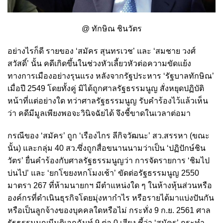
@ ทักษิณ ชินวัตร
อย่างไรก็ดี รายของ ‘สมัคร สุนทรเวช’ และ ‘สมชาย วงศ์
สวัสดิ์’ นั้น คดีเกิดขึ้นในช่วงหัวเลี้ยวหัวต่อความขัดแย้ง
ทางการเมืองอย่างรุนแรง หลังจากรัฐประหาร ‘รัฐบาลทักษิณ’
เมื่อปี 2549 โดยทั้งคู่ มิได้ถูกศาลรัฐธรรมนูญ สั่งหยุดปฏิบัติ
หน้าที่แต่อย่างใด ทว่าศาลรัฐธรรมนูญ รับคำร้องไว้แล้วเห็น
ว่า คดีมีมูลเพียงพอจะวินิจฉัยได้ จึงชี้ขาดในเวลาต่อมา
กรณีของ ‘สมัคร’ ถูก ‘เรืองไกร ลีกิจวัฒนะ’ สว.สรรหา (ขณะ
นั้น) และกลุ่ม 40 สว.ซึ่งถูกสื่อขนานนามว่าเป็น ‘ปฏิปักษ์ชิน
วัตร’ ยื่นคำร้องกับศาลรัฐธรรมนูญว่า การจัดรายการ ‘ชิมไป
บ่นไป’ และ ‘ยกโขยงหกโมงเช้า’ ขัดต่อรัฐธรรมนูญ 2550
มาตรา 267 ที่ห้ามนายกฯ มีตำแหน่งใด ๆ ในห้างหุ้นส่วนหรือ
องค์กรที่ดำเนินธุรกิจโดยมุ่งหากำไร หรือรายได้มาแบ่งปันกัน
หรือเป็นลูกจ้างของบุคคลใดหรือไม่ กระทั่ง 9 ก.ย. 2561 ศาล
รัฐธรรมนูญมีมติเอกฉันท์ 9 ต่อ 0 เสียง ชี้ว่า ‘สมัคร’ กระทำ