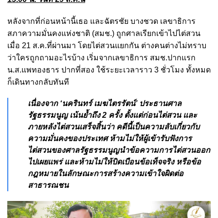
หลังจากที่ก่อนหน้านี้เธอ และฉัตรชัย บางชวด เลขาธิการ
สภาความมั่นคงแห่งชาติ (สมช.) ถูกศาลเรียกเข้าไปไต่สวน
เมื่อ 21 ส.ค.ที่ผ่านมา โดยไต่สวนแยกกัน ต่างคนต่างไม่ทราบ
ว่าใครถูกถามอะไรบ้าง เริ่มจากเลขาธิการ สมช.ปากแรก
น.ส.แพทองธาร ปากที่สอง ใช้ระยะเวลาราว 3 ชั่วโมง ทั้งหมด
ก็เดินทางกลับทันที
เนื่องจาก ‘นครินทร์ เมฆไตรรัตน์’ ประธานศาล
รัฐธรรมนูญ เน้นย้ำถึง 2 ครั้ง ตั้งแต่ก่อนไต่สวน และ
ภายหลังไต่สวนเสร็จสิ้นว่า คดีนี้เป็นความลับเกี่ยวกับ
ความมั่นคงของประเทศ ห้ามไม่ให้ผู้เข้ารับฟังการ
ไต่สวนของศาลรัฐธรรมนูญนำข้อความการไต่สวนออก
ไปเผยแพร่ และห้ามไม่ให้บิดเบือนข้อเท็จจริง หรือข้อ
กฎหมายในลักษณะการสร้างความเข้าใจผิดต่อ
สาธารณชน