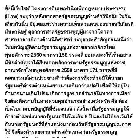
ทั้งนี้เว็บไซต์ โครงการอินเทอร์เน็ตเพื่อกฎหมายประชาชน
(iLaw) ระบุว่า หลังจากศาลรัฐธรรมนูญอ่านคำวินิจฉัย ในวัน
เดียวกันนั้น มีผู้เผยแพร่ร่างความเห็นส่วนตนของนายทวีเกียรติ
มีนะกนิษฐ์ ตุลาการศาลรัฐธรรมนูญผู้มาจากโควตา
ศาสตราจารย์ทางด้านนิติศาสตร์ ระบุสาระสำคัญตอนหนึ่งว่า
ในบทบัญญัติตามรัฐธรรมนูญแห่งราชอาณาจักรไทย
พุทธศักราช 2560 มาตรา 158 วรรคสี่ ย่อมแสดงให้เห็นอย่าง
มีนัยสำคัญว่าได้สืบทอดหลักการตามรัฐธรรมนูญแห่งราช
อาณาจักรไทยพุทธศักราช 2550 มาตรา 171 วรรคสี่มี
เจตนารมณ์ผ่านประชามติ ว่าต้องการที่จะห้ามมิให้นายก
รัฐมนตรีดำรงตำแหน่งยาวนานเกินกว่าแปดปี เพื่อมิให้อยู่ใน
อำนาจนานเกินไปจน เกิดการผูกขาดอำนาจในทางการเมือง
จึงต้องตีความในทางควบคุมอำนาจอย่างเคร่งครัด คือ ต้อง
เป็นไปตามบทบัญญัติที่ชัดเจนแล้ว ดังนั้น เมื่อรัฐธรรมนูญให้
ดำรงตำแหน่งนายกรัฐมนตรีได้ไม่เกิน 8 ปี และไม่ได้ยกเว้นให้
กับนายกรัฐมนตรีที่ตำแหน่งมาก่อนวันที่รัฐธรรมนูญประกาศ
ใช้ จึงต้องนำระยะเวลาดำรงตำแหน่งก่อนรัฐธรรมนูญ