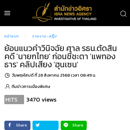
หน้าแรก
รายงาน-สกู๊ป
ย้อนแนวคำวินิจฉัย ศาล รธน.ตัดสิน
คดี 'นายกไทย' ก่อนชี้ชะตา 'แพทอง
ธาร' คลิปเสียง 'ฮุนเซน'
วันพฤหัสบดี ที่ 28 สิงหาคม 2568 เวลา 08:49 น.
ทีมข่าวการเมืองพิเศษ
3470 views
HITS
Share
Share