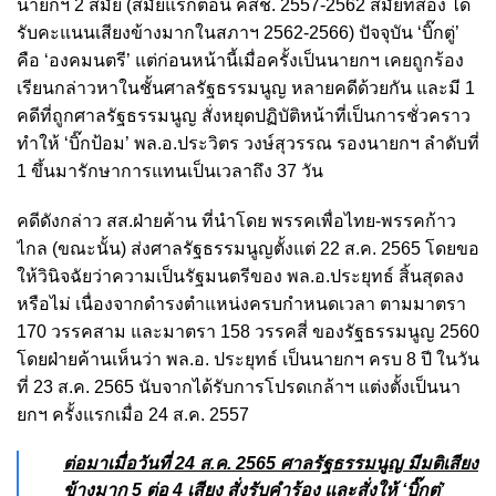
นายกฯ 2 สมัย (สมัยแรกตอน คสช. 2557-2562 สมัยที่สอง ได้
รับคะแนนเสียงข้างมากในสภาฯ 2562-2566) ปัจจุบัน ‘บิ๊กตู่’
คือ ‘องคมนตรี’ แต่ก่อนหน้านี้เมื่อครั้งเป็นนายกฯ เคยถูกร้อง
เรียนกล่าวหาในชั้นศาลรัฐธรรมนูญ หลายคดีด้วยกัน และมี 1
คดีที่ถูกศาลรัฐธรรมนูญ สั่งหยุดปฏิบัติหน้าที่เป็นการชั่วคราว
ทำให้ ‘บิ๊กป้อม’ พล.อ.ประวิตร วงษ์สุวรรณ รองนายกฯ ลำดับที่
1 ขึ้นมารักษาการแทนเป็นเวลาถึง 37 วัน
คดีดังกล่าว สส.ฝ่ายค้าน ที่นำโดย พรรคเพื่อไทย-พรรคก้าว
ไกล (ขณะนั้น) ส่งศาลรัฐธรรมนูญตั้งแต่ 22 ส.ค. 2565 โดยขอ
ให้วินิจฉัยว่าความเป็นรัฐมนตรีของ พล.อ.ประยุทธ์ สิ้นสุดลง
หรือไม่ เนื่องจากดำรงตำแหน่งครบกำหนดเวลา ตามมาตรา
170 วรรคสาม และมาตรา 158 วรรคสี่ ของรัฐธรรมนูญ 2560
โดยฝ่ายค้านเห็นว่า พล.อ. ประยุทธ์ เป็นนายกฯ ครบ 8 ปี ในวัน
ที่ 23 ส.ค. 2565 นับจากได้รับการโปรดเกล้าฯ แต่งตั้งเป็นนา
ยกฯ ครั้งแรกเมื่อ 24 ส.ค. 2557
ต่อมาเมื่อวันที่ 24 ส.ค. 2565 ศาลรัฐธรรมนูญ มีมติเสียง
ข้างมาก 5 ต่อ 4 เสียง สั่งรับคำร้อง และสั่งให้ ‘บิ๊กตู่’