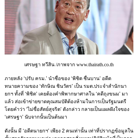
เศรษฐา ทวีสิน /ภาพจาก www.thairath.co.th
ภายหลัง ‘ปรับ ครม.’ นำชื่อของ ‘พิชิต ชื่นบาน’ อดีต
ทนายความของ ‘ทักษิณ ชินวัตร’ เป็น รมต.ประจำสำนักนา
ยกฯ ทั้งที่ ‘พิชิต’ เคยต้องคำพิพากษาศาลใน ‘คดีถุงขนม’ มา
แล้ว ส่อเข้าข่ายขาดคุณสมบัติต้องห้ามในการเป็นรัฐมนตรี
โดยคำว่า ‘ไม่ซื่อสัตย์สุจริต’ ดังกล่าว กลายเป็นแผลฝังใจของ
‘เศรษฐา’ นับจากนั้นเป็นต้นมา
ดังนั้น มี ‘อดีตนายกฯ’ เพียง 2 คนเท่านั้น เท่าที่ปรากฏข้อมูลใน