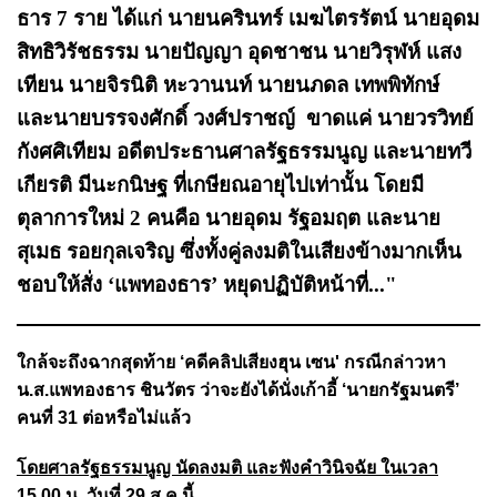
ธาร 7 ราย ได้แก่ นายนครินทร์ เมฆไตรรัตน์ นายอุดม
สิทธิวิรัชธรรม นายปัญญา อุดชาชน นายวิรุฬห์ แสง
เทียน นายจิรนิติ หะวานนท์ นายนภดล เทพพิทักษ์
และนายบรรจงศักดิ์ วงศ์ปราชญ์ ขาดแค่ นายวรวิทย์
กังศศิเทียม อดีตประธานศาลรัฐธรรมนูญ และนายทวี
เกียรติ มีนะกนิษฐ ที่เกษียณอายุไปเท่านั้น โดยมี
ตุลาการใหม่ 2 คนคือ นายอุดม รัฐอมฤต และนาย
สุเมธ รอยกุลเจริญ ซึ่งทั้งคู่ลงมติในเสียงข้างมากเห็น
ชอบให้สั่ง ‘แพทองธาร’ หยุดปฏิบัติหน้าที่..."
ใกล้จะถึงฉากสุดท้าย ‘คดีคลิปเสียงฮุน เซน' กรณีกล่าวหา
น.ส.แพทองธาร ชินวัตร ว่าจะยังได้นั่งเก้าอี้ ‘นายกรัฐมนตรี’
คนที่ 31 ต่อหรือไม่แล้ว
โดยศาลรัฐธรรมนูญ นัดลงมติ และฟังคำวินิจฉัย ในเวลา
15.00 น. วันที่ 29 ส.ค.นี้