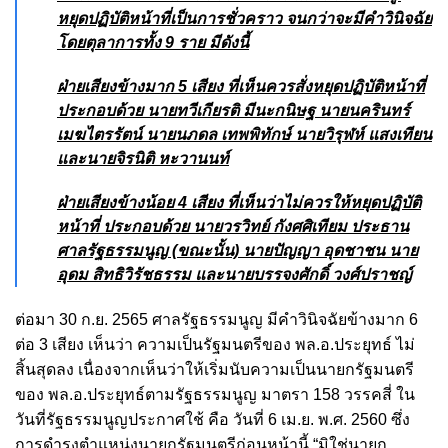
หยุดปฏิบัติหน้าที่เป็นการชั่วคราว จนกว่าจะมีคำวินิจฉัย
โดยตุลาการทั้ง 9 ราย มีดังนี้
ฝ่ายเสียงข้างมาก 5 เสียง ที่เห็นควรสั่งหยุดปฏิบัติหน้าที่
ประกอบด้วย นายทวีเกียรติ มีนะกนิษฐ นายนครินทร์
เมฆไตรรัตน์ นายนภดล เทพพิทักษ์ นายวิรุฬห์ แสงเทียน
และนายจิรนิติ หะวานนท์
ฝ่ายเสียงข้างน้อย 4 เสียง ที่เห็นว่าไม่ควรให้หยุดปฏิบัติ
หน้าที่ ประกอบด้วย นายวรวิทย์ กังศศิเทียม ประธาน
ศาลรัฐธรรมนูญ (ขณะนั้น) นายปัญญา อุดชาชน นาย
อุดม สิทธิวิรัชธรรม และนายบรรจงศักดิ์ วงศ์ปราชญ์
ต่อมา 30 ก.ย. 2565 ศาลรัฐธรรมนูญ มีคำวินิจฉัยข้างมาก 6
ต่อ 3 เสียง เห็นว่า ความเป็นรัฐมนตรีของ พล.อ.ประยุทธ์ ไม่
สิ้นสุดลง เนื่องจากเห็นว่าให้เริ่มนับความเป็นนายกรัฐมนตรี
ของ พล.อ.ประยุทธ์ตามรัฐธรรมนูญ มาตรา 158 วรรคสี่ ใน
วันที่รัฐธรรมนูญประกาศใช้ คือ วันที่ 6 เม.ย. พ.ศ. 2560 ซึ่ง
การดำรงตำแหน่งนายกรัฐมนตรีก่อนหน้านี้ “มิใช่นายก