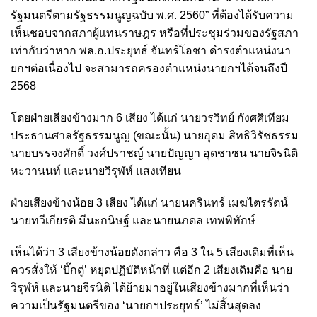
รัฐมนตรีตามรัฐธรรมนูญฉบับ พ.ศ. 2560” ที่ต้องได้รับความ
เห็นชอบจากสภาผู้แทนราษฎร หรือที่ประชุมร่วมของรัฐสภา
เท่ากับว่าหาก พล.อ.ประยุทธ์ จันทร์โอชา ดำรงตำแหน่งนา
ยกฯต่อเนื่องไป จะสามารถครองตำแหน่งนายกฯได้จนถึงปี
2568
โดยฝ่ายเสียงข้างมาก 6 เสียง ได้แก่ นายวรวิทย์ กังศศิเทียม
ประธานศาลรัฐธรรมนูญ (ขณะนั้น) นายอุดม สิทธิวิรัชธรรม
นายบรรจงศักดิ์ วงศ์ปราชญ์ นายปัญญา อุดชาชน นายจิรนิติ
หะวานนท์ และนายวิรุฬห์ แสงเทียน
ฝ่ายเสียงข้างน้อย 3 เสียง ได้แก่ นายนครินทร์ เมฆไตรรัตน์
นายทวีเกียรติ มีนะกนิษฐ์ และนายนภดล เทพพิทักษ์
เห็นได้ว่า 3 เสียงข้างน้อยดังกล่าว คือ 3 ใน 5 เสียงเดิมที่เห็น
ควรสั่งให้ ‘บิ๊กตู่’ หยุดปฏิบัติหน้าที่ แต่อีก 2 เสียงเดิมคือ นาย
วิรุฬห์ และนายจีรนิติ ได้ย้ายมาอยู่ในเสียงข้างมากที่เห็นว่า
ความเป็นรัฐมนตรีของ ‘นายกฯประยุทธ์’ ไม่สิ้นสุดลง