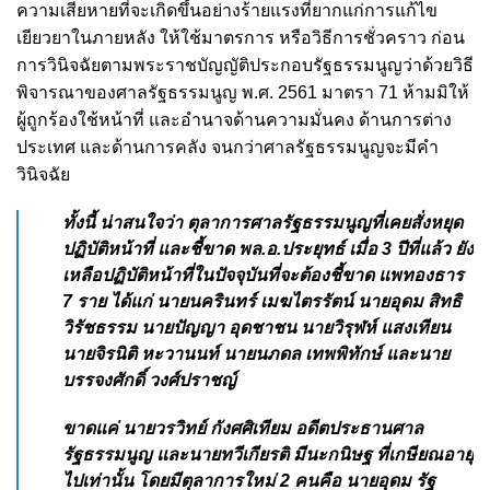
ความเสียหายที่จะเกิดขึ้นอย่างร้ายแรงที่ยากแก่การแก้ไข
เยียวยาในภายหลัง ให้ใช้มาตรการ หรือวิธีการชั่วคราว ก่อน
การวินิจฉัยตามพระราชบัญญัติประกอบรัฐธรรมนูญว่าด้วยวิธี
พิจารณาของศาลรัฐธรรมนูญ พ.ศ. 2561 มาตรา 71 ห้ามมิให้
ผู้ถูกร้องใช้หน้าที่ และอำนาจด้านความมั่นคง ด้านการต่าง
ประเทศ และด้านการคลัง จนกว่าศาลรัฐธรรมนูญจะมีคำ
วินิจฉัย
ทั้งนี้ น่าสนใจว่า ตุลาการศาลรัฐธรรมนูญที่เคยสั่งหยุด
ปฏิบัติหน้าที่ และชี้ขาด พล.อ.ประยุทธ์ เมื่อ 3 ปีที่แล้ว ยัง
เหลือปฏิบัติหน้าที่ในปัจจุบันที่จะต้องชี้ขาด แพทองธาร
7 ราย ได้แก่ นายนครินทร์ เมฆไตรรัตน์ นายอุดม สิทธิ
วิรัชธรรม นายปัญญา อุดชาชน นายวิรุฬห์ แสงเทียน
นายจิรนิติ หะวานนท์ นายนภดล เทพพิทักษ์ และนาย
บรรจงศักดิ์ วงศ์ปราชญ์
ขาดแค่ นายวรวิทย์ กังศศิเทียม อดีตประธานศาล
รัฐธรรมนูญ และนายทวีเกียรติ มีนะกนิษฐ ที่เกษียณอายุ
ไปเท่านั้น โดยมีตุลาการใหม่ 2 คนคือ นายอุดม รัฐ