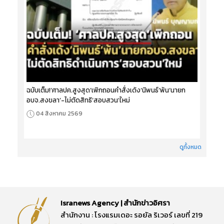
ฉบับเต็ม!‘ศาลปค.สูงสุด’เพิกถอนคำสั่งเด้ง‘นิพนธ์’พ้น‘นายก
อบจ.สงขลา’-ไม่ตัดสิทธิ‘สอบสวน’ใหม่
04 สิงหาคม 2569
ดูทั้งหมด
Isranews Agency | สำนักข่าวอิศรา
สำนักงาน : โรงแรมเดอะ รอยัล ริเวอร์ เลขที่ 219