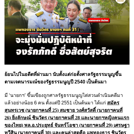
ย้อนไปในอดีตที่ผ่านมา นับตั้งแต่ก่อตั้งศาลรัฐธรรมนูญขึ้น
ตามเจตนารมณ์ของรัฐธรรมนูญปี 2540 เป็นต้นมา
มี ‘นายกฯ’ ขึ้นเขียงถูกศาลรัฐธรรมนูญไต่สวนดำเนินคดีมา
แล้วอย่างน้อย 6 คน ตั้งแต่ปี 2551 เป็นต้นมา ได้แก่
สมัคร
สุนทรเวช (นายกฯคนที่ 25) สมชาย วงศ์สวัสดิ์ (นายกฯคนที่
26) ยิ่งลักษณ์ ชินวัตร (นายกฯคนที่ 28 และนายกฯหญิงคนแรก
ของไทย) พล.อ.ประยุทธ์ จันทร์โอชา (นายกฯคนที่ 29) เศรษฐา
ทวีสิน (นายกฯคนที่ 30) และคนล่าสุดคือ แพทองธาร ชินวัตร