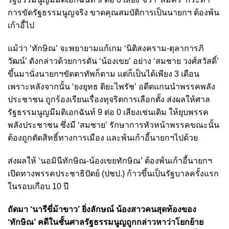
การขัดรัฐธรรมนูญจริง ขาดคุณสมบัติการเป็นนายกฯ ต้องพ้น
เก้าอี้ไป
แม้ว่า ‘ทักษิณ’ จะพยายามแก้เกม ‘นิติสงคราม-ตุลาการภิ
วัฒน์’ ดังกล่าวด้วยการดัน ‘น้องเขย’ อย่าง ‘สมชาย วงศ์สวัสดิ์’
ขึ้นมานั่งนายกฯขัดตาทัพก็ตาม แต่ก็เป็นได้เพียง 3 เดือน
เพราะหลังจากนั้น ‘ยงยุทธ ติยะไพรัช’ อดีตแกนนำพรรคพลัง
ประชาชน ถูกร้องเรียนเรื่องทุจริตการเลือกตั้ง ส่งผลให้ศาล
รัฐธรรมนูญมีมติเอกฉันท์ 9 ต่อ 0 เสียงเช่นเดิม ให้ยุบพรรค
พลังประชาชน ซึ่งมี ‘สมชาย’ รักษาการหัวหน้าพรรคขณะนั้น
ต้องถูกตัดสิทธิ์ทางการเมือง และพ้นเก้าอี้นายกฯไปด้วย
ส่งผลให้ ‘นอมินีทักษิณ-น้องเขยทักษิณ’ ต้องพ้นเก้าอี้นายกฯ
เปิดทางพรรคประชาธิปัตย์ (ปชป.) ก้าวขึ้นเป็นรัฐบาลครั้งแรก
ในรอบเกือบ 10 ปี
ถัดมา ‘นารีขี่ม้าขาว’ ยิ่งลักษณ์ น้องสาวคนสุดท้องของ
‘ทักษิณ’ คดีในชั้นศาลรัฐธรรมนูญถูกกล่าวหาว่าโยกย้าย