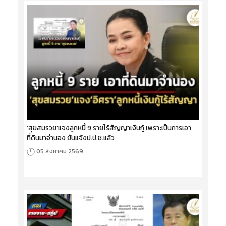
‘สุขสมรวย’แจงลูกหนี้ 9 รายไร้สัญญาเงินกู้ เพราะเป็นการเอา
ที่ดินมาจำนอง ยันแจ้งป.ป.ช.แล้ว
05 สิงหาคม 2569