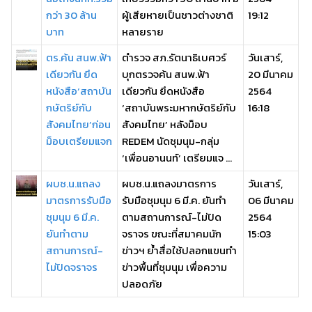
กว่า 30 ล้าน
ผู้เสียหายเป็นชาวต่างชาติ
19:12
บาท
หลายราย
ตร.ค้น สนพ.ฟ้า
ตำรวจ สภ.รัตนาธิเบศวร์
วันเสาร์,
เดียวกัน ยึด
บุกตรวจค้น สนพ.ฟ้า
20 มีนาคม
หนังสือ‘สถาบัน
เดียวกัน ยึดหนังสือ
2564
กษัตริย์กับ
‘สถาบันพระมหากษัตริย์กับ
16:18
สังคมไทย’ก่อน
สังคมไทย’ หลังม็อบ
ม็อบเตรียมแจก
REDEM นัดชุมนุม-กลุ่ม
‘เพื่อนอานนท์’ เตรียมแจ ...
ผบช.น.แถลง
ผบช.น.แถลงมาตรการ
วันเสาร์,
มาตรการรับมือ
รับมือชุมนุม 6 มี.ค. ยันทำ
06 มีนาคม
ชุมนุม 6 มี.ค.
ตามสถานการณ์-ไม่ปิด
2564
ยันทำตาม
จราจร ขณะที่สมาคมนัก
15:03
สถานการณ์-
ข่าวฯ ย้ำสื่อใช้ปลอกแขนทำ
ไม่ปิดจราจร
ข่าวพื้นที่ชุมนุม เพื่อความ
ปลอดภัย