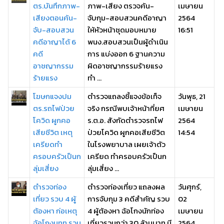
ตร.บันทึกภาพ-
ภาพ-เสียง ตรวจค้น-
เมษายน
เสียงตอนค้น-
จับกุม-สอบสวนคดีอาญา
2564
จับ-สอบสวน
ให้หัวหน้าชุดมอบหมาย
16:51
คดีอาญาได้ 6
พนง.สอบสวนเป็นผู้ดำเนิน
คดี
การ แบ่งออก 6 ฐานความ
อาชญากรรม
ผิดอาชญากรรมร้ายแรง
ร้ายแรง
ทำ ...
โฆษกแจงปม
ตำรวจแถลงชี้แจงข้อเท็จ
วันพุธ, 21
ตร.รถไฟป่วย
จริง กรณีพบเจ้าหน้าที่ยศ
เมษายน
โควิด ผูกคอ
ร.ต.อ. สังกัดตำรวจรถไฟ
2564
เสียชีวิต เหตุ
ป่วยโควิด ผูกคอเสียชีวิต
14:54
เครียดทำ
ในโรงพยาบาล เผยเจ้าตัว
ครอบครัวเป็นก
เครียด ทำครอบครัวเป็นก
ลุ่มเสี่ยง
ลุ่มเสี่ยง ...
ตำรวจท่อง
ตำรวจท่องเที่ยว แถลงผล
วันศุกร์,
เที่ยว รวบ 4 ผู้
การจับกุม 3 คดีสำคัญ รวบ
02
ต้องหา ก่อเหตุ
4 ผู้ต้องหา ฉ้อโกงนักท่อง
เมษายน
ฉ้อโกงนทท.รวม
เที่ยวรวมกว่า 30 ล้านบาท มี
2564