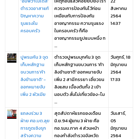
‘อัมพวาโมเดล’
เหตุก่อนแล่วค่อยยับยั้ง เรา
22
ตำรวจอาสาแก้
ควรจะการป้องกันไว้ก่อน
สิงหาคม
ปัญหาความ
เหมือนกับการป้องกัน
2564
รุนแรงใน
อาชญากรรม ความรุนแรง
14:37
ครอบครัว
ในครอบครัว ก็คือ
อาชญากรรมรูปแบบหนึ่ง ท
...
ปูพรมค้น 3 จุด
ตำรวจปูพรมบุกค้น 3 จุด
วันศุกร์, 18
เก็บหลักฐาน
เก็บหลักฐานขบวนการ 'ค้า
มิถุนายน
ขบวนการ'ค้า
ลิงข้ามชาติ' ออกหมายจับ
2564
ลิงข้ามชาติ' -
เพิ่ม 2 สามีภรรยา เอี่ยวขน
17:33
ออกหมายจับ
ลิงแสม เบื้องต้นทั้ง 2 เข้า
เพิ่ม 2 ผัวเมีย
มอบตัว ลั่นไม่เกี่ยวข้อง-ไม
...
แถลงร่วม 3
สุดสัปดาห์แรกของเดือน
วันเสาร์,
ฝ่าย ศอ.บต.ลุย
มิ.ย.94 ผู้แทน 3 ฝ่าย คือ
05
การทูตเชิงรุก
กอ.รมน.ภาค 4 ส่วนหน้า
มิถุนายน
สร้างความ
กองกำลังตำรวจจังหวัด
2564