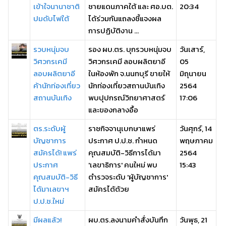
เข้าใจนานาชาติ
ชายแดนภาคใต้ และ ศอ.บต.
20:34
ปมดับไฟใต้
ได้ร่วมกันแถลงชี้แจงผล
การปฏิบัติงาน ...
รวบหนุ่มจบ
รอง ผบ.ตร. บุกรวบหนุ่มจบ
วันเสาร์,
วิศวกรเคมี
วิศวกรเคมี ลอบผลิตยาอี
05
ลอบผลิตยาอี
ในห้องพัก จ.นนทบุรี ขายให้
มิถุนายน
ค้านักท่องเที่ยว
นักท่องเที่ยวสถานบันเทิง
2564
สถานบันเทิง
พบปุปกรณ์วิทยาศาสตร์
17:06
และของกลางอื้อ
ตร.ระดับผู้
ราชกิจจานุเบกษาแพร่
วันศุกร์, 14
บัญชาการ
ประกาศ ป.ป.ช. กำหนด
พฤษภาคม
สมัครได้! แพร่
คุณสมบัติ-วิธีการได้มา
2564
ประกาศ
'เลขาธิการ' คนใหม่ พบ
15:43
คุณสมบัติ-วิธี
ตำรวจระดับ 'ผู้บัญชาการ'
ได้มาเลขาฯ
สมัครได้ด้วย
ป.ป.ช.ใหม่
มีผลแล้ว!
ผบ.ตร.ลงนามคำสั่งบันทึก
วันพุธ, 21