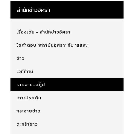
สำนักข่าวอิศรา
เรื่องเด่น - สำนักข่าวอิศรา
ไขคำตอบ 'สถาบันอิศรา' กับ 'สสส.'
ข่าว
เวทีทัศน์
รายงาน-สกู๊ป
เกาะประเด็น
กระจายข่าว
ตะกร้าข่าว