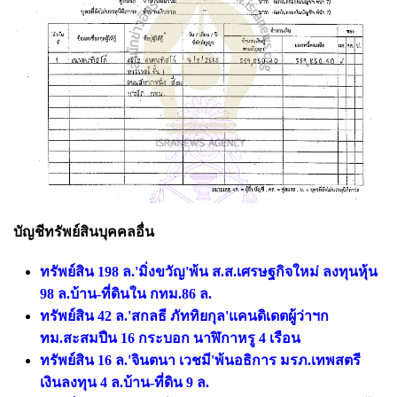
บัญชีทรัพย์สินบุคคลอื่น
ทรัพย์สิน 198 ล.'มิ่งขวัญ'พ้น ส.ส.เศรษฐกิจใหม่ ลงทุนหุ้น
98 ล.บ้าน-ที่ดินใน กทม.86 ล.
ทรัพย์สิน 42 ล.'สกลธี ภัททิยกุล'แคนดิเดตผู้ว่าฯก
ทม.สะสมปืน 16 กระบอก นาฬิกาหรู 4 เรือน
ทรัพย์สิน 16 ล.'จินตนา เวชมี'พ้นอธิการ มรภ.เทพสตรี
เงินลงทุน 4 ล.บ้าน-ที่ดิน 9 ล.