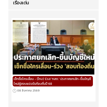
เรื่องเด่น
เช็กชื่อใครเลื่อน - (โกง) ร่วง! 'กสถ.' ประกาศยกเลิก-ขึ้นบัญชี
ใหม่ผู้สอบแข่งขันท้องถิ่นปี 68
08 สิงหาคม 2569