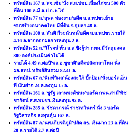
ทรัพย์สิน 167 ล.'สจ.เซ้ม'นั่ง ส.ส.ปชป.เลี้ยงไก่ชน 500 ตัว
ที่ดิน 100 ล.มี ส.ป.ก. 6 ไร่
ทรัพย์สิน 77 ล.'สุพล ฟองงาม'อดีต ส.ส.พปชร.ย้าย
ซบ'สร้างอนาคตไทย'มีที่ดิน จ.อุบลฯ 48 ล.
ทรัพย์สิน 108 ล.'สันติ กีระนันทน์'อดีต ส.ส.พปชร.รายได้
4.16 ล.จากดอกผลการลงทุน 2 ล.
ทรัพย์สิน 52 ล.'วิโรจน์'พ้น ส.ส.ชิงผู้ว่า กทม.มีวัตถุมงคล
800 องค์ประเมินค่าไม่ได้
รายได้ 4.49 ล.ต่อปี'พล.อ.ชูชาติ'อดีตปลัดกลาโหม นั่ง
ผอ.สทป. ทรัพย์สินรวม 82.41 ล.
ทรัพย์สิน 67 ล.'พิมพ์วิมล'น้องสะใภ้'บิ๊กป้อม'นั่งบอร์ดเอ็น
ที เงินฝาก 24 ล.ลงทุน 15 ล.
ทรัพย์สิน 161 ล.'ชูรัฐ เลาหพงศ์ชนะ'บอร์ด กฟน.สามี'พิช
ชารัตน์'ส.ส.พปชร.เงินลงทุน 92 ล.
ทรัพย์สิน 285 ล.'รัชดาภรณ์ ราชเทวินทร์'นั่ง 3 บอร์ด
รัฐวิสาหกิจ ลงทุนหุ้น 167 ล.
ทรัพย์สิน 87 ล.'นพ.เกีบรติภูมิ'ปลัด สธ. เงินฝาก 23 ล.ที่ดิน
20 ล.รายได้ 2.7 ล.ต่อปี