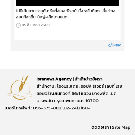
ไม่มีเส้นสาย! 'อนุทิน' รับตั้งเอง 'ธีรุตม์' นั่ง 'อธิบดีสถ.' ลั่น 'โกง
สอบท้องถิ่น' ใหญ่-เล็กโดนหมด
05 สิงหาคม 2569
ดูทั้งหมด
Isranews Agency | สำนักข่าวอิศรา
สำนักงาน : โรงแรมเดอะ รอยัล ริเวอร์ เลขที่ 219
ซอยจรัญสนิทวงศ์ 66/1 แขวง บางพลัด เขต
บางพลัด กรุงเทพมหานคร 10700
เบอร์โทรศัพท์ : 095-575-8881,02-2413160-1
ติดต่อเรา
|
Site Map