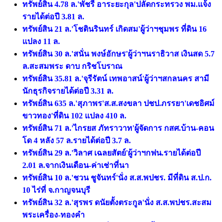
ทรัพย์สิน 4.78 ล.'พัชรี อาระยะกุล'ปลัดกระทรวง พม.แจ้ง
รายได้ต่อปี 3.81 ล.
ทรัพย์สิน 21 ล.'โชตินรินทร์ เกิดสม'ผู้ว่าฯชุมพร ที่ดิน 16
แปลง 11 ล.
ทรัพย์สิน 30 ล.'สนั่น พงษ์อักษร'ผู้ว่าฯนราธิวาส เงินสด 5.7
ล.สะสมพระ ดาบ กริชโบราณ
ทรัพย์สิน 35.81 ล.'จุรีรัตน์ เทพอาสน์'ผู้ว่าฯสกลนคร สามี
นักธุรกิจรายได้ต่อปี 3.31 ล.
ทรัพย์สิน 635 ล.'สุภาพร'ส.ส.สงขลา ปชป.ภรรยา'เดชอิศม์
ขาวทอง'ที่ดิน 102 แปลง 410 ล.
ทรัพย์สิน 71 ล.'ไกรยส ภัทราวาท'ผู้จัดการ กสศ.บ้าน-คอน
โด 4 หลัง 57 ล.รายได้ต่อปี 3.7 ล.
ทรัพย์สิน 29 ล.'วิลาศ เฉลยสัตย์'ผู้ว่าฯกฟน.รายได้ต่อปี
2.01 ล.จากเงินเดือน-ค่าเช่าที่นา
ทรัพย์สิน 10 ล.'ชวน ชูจันทร์'นั่ง ส.ส.พปชร. มีที่ดิน ส.ป.ก.
10 ไร่ที่ จ.กาญจนบุรี
ทรัพย์สิน 32 ล.'สุรพร ดนัยตั้งตระกูล'นั่ง ส.ส.พปชร.สะสม
พระเครื่อง-ทองคำ