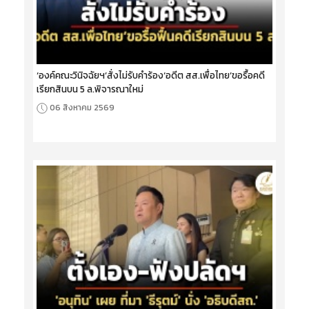
‘องค์คณะวินิจฉัยฯ’สั่งไม่รับคำร้อง‘อดีต สส.เพื่อไทย’ขอรื้อคดี
เรียกสินบน 5 ล.พิจารณาใหม่
06 สิงหาคม 2569