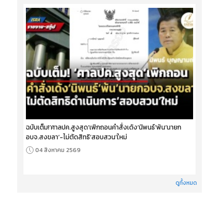
ฉบับเต็ม!‘ศาลปค.สูงสุด’เพิกถอนคำสั่งเด้ง‘นิพนธ์’พ้น‘นายก
อบจ.สงขลา’-ไม่ตัดสิทธิ‘สอบสวน’ใหม่
04 สิงหาคม 2569
ดูทั้งหมด