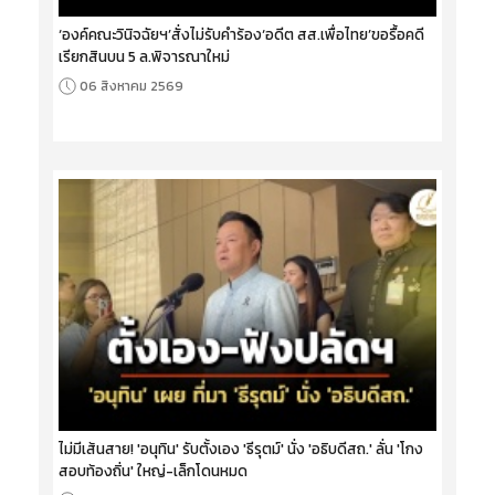
‘องค์คณะวินิจฉัยฯ’สั่งไม่รับคำร้อง‘อดีต สส.เพื่อไทย’ขอรื้อคดี
เรียกสินบน 5 ล.พิจารณาใหม่
06 สิงหาคม 2569
ไม่มีเส้นสาย! 'อนุทิน' รับตั้งเอง 'ธีรุตม์' นั่ง 'อธิบดีสถ.' ลั่น 'โกง
สอบท้องถิ่น' ใหญ่-เล็กโดนหมด