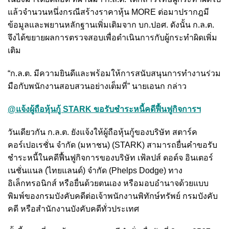
แล้วจำนวนหนึ่งกรณีสร้างราคาหุ้น MORE
ต่อมาปรากฎมี
ข้อมูลและพยานหลักฐานเพิ่มเติมจาก บก.ปอศ. ดังนั้น ก.ล.ต.
จึงได้ขยายผลการตรวจสอบเพื่อดำเนินการกับผู้กระทำผิดเพิ่ม
เติม
“ก.ล.ต. มีความยินดีและพร้อมให้การสนับสนุนการทำงานร่วม
มือกับพนักงานสอบสวนอย่างเต็มที่” นายเอนก กล่าว
@แจ้งผู้ถือหุ้นกู้ STARK ขอรับชำระหนี้คดีฟื้นฟูกิจการฯ
วันเดียวกัน ก.ล.ต. ยังแจ้งให้ผู้ถือหุ้นกู้ของบริษัท สตาร์ค
คอร์เปอเรชั่น จำกัด (มหาชน) (STARK) สามารถยื่นคำขอรับ
ชำระหนี้ในคดีฟื้นฟูกิจการของบริษัท เฟ้ลปส์ ดอด์จ อินเตอร์
เนชั่นแนล (ไทยแลนด์) จำกัด (Phelps Dodge) ทาง
อิเล็กทรอนิกส์ หรือยื่นด้วยตนเอง หรือมอบอำนาจด้วยแบบ
พิมพ์ของกรมบังคับคดีต่อเจ้าพนักงานพิทักษ์ทรัพย์ กรมบังคับ
คดี หรือสำนักงานบังคับคดีทั่วประเทศ