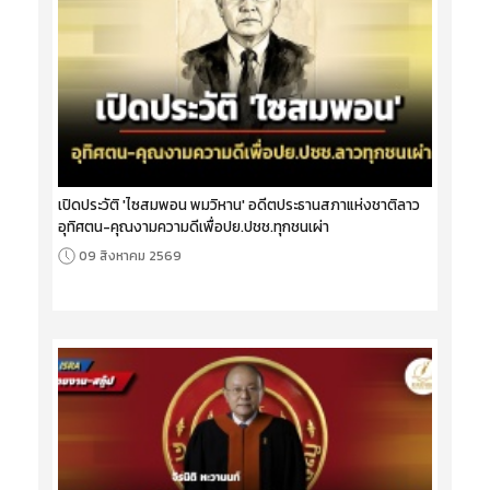
เปิดประวัติ 'ไซสมพอน พมวิหาน' อดีตประธานสภาแห่งชาติลาว
อุทิศตน-คุณงามความดีเพื่อปย.ปชช.ทุกชนเผ่า
09 สิงหาคม 2569