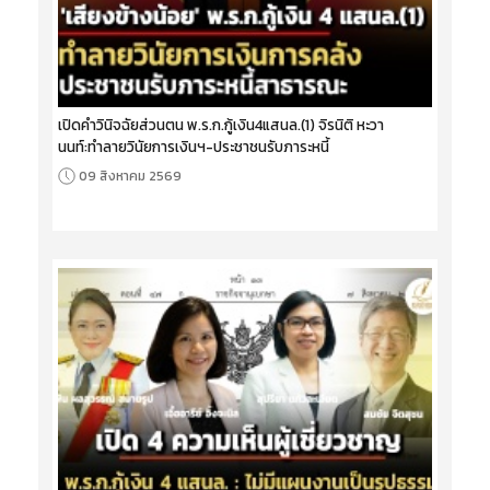
เปิดคำวินิจฉัยส่วนตน พ.ร.ก.กู้เงิน4แสนล.(1) จิรนิติ หะวา
นนท์:ทำลายวินัยการเงินฯ-ประชาชนรับภาระหนี้
09 สิงหาคม 2569