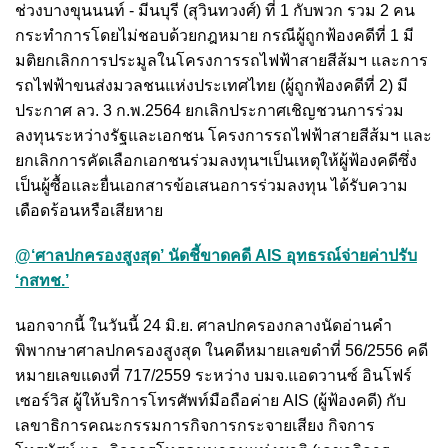
ช่วงบางขุนนนท์ - มีนบุรี (สุวินทวงศ์) ที่ 1 กับพวก รวม 2 คน
กระทำการโดยไม่ชอบด้วยกฎหมาย กรณีผู้ถูกฟ้องคดีที่ 1 มี
มติยกเลิกการประมูลในโครงการรถไฟฟ้าสายสีส้มฯ
และการ
รถไฟฟ้าขนส่งมวลชนแห่งประเทศไทย (ผู้ถูกฟ้องคดีที่ 2) มี
ประกาศ ลว. 3 ก.พ.2564 ยกเลิกประกาศเชิญชวนการร่วม
ลงทุนระหว่างรัฐและเอกชน โครงการรถไฟฟ้าสายสีส้มฯ และ
ยกเลิกการคัดเลือกเอกชนร่วมลงทุนฯเป็นเหตุให้ผู้ฟ้องคดีซึ่ง
เป็นผู้ซื้อและยื่นเอกสารข้อเสนอการร่วมลงทุน ได้รับความ
เดือดร้อนหรือเสียหาย
@‘ศาลปกครองสูงสุด’ นัดชี้ขาดคดี AIS อุทธรณ์จ่ายค่าปรับ
‘กสทช.’
นอกจากนี้ ในวันนี้ 24 มิ.ย. ศาลปกครองกลางนัดอ่านคำ
พิพากษาศาลปกครองสูงสุด ในคดีหมายเลขดำที่ 56/2556 คดี
หมายเลขแดงที่ 717/2559 ระหว่าง บมจ.แอดวานซ์ อินโฟร์
เซอร์วิส ผู้ให้บริการโทรศัพท์มือถือค่าย AIS (ผู้ฟ้องคดี) กับ
เลขาธิการคณะกรรมการกิจการกระจายเสียง กิจการ