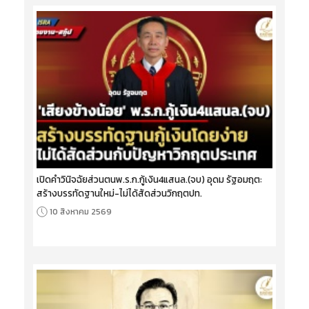
เปิดคำวินิจฉัยส่วนตนพ.ร.ก.กู้เงิน4แสนล.(จบ) อุดม รัฐอมฤต:
สร้างบรรทัดฐานใหม่-ไม่ได้สัดส่วนวิกฤตปท.
10 สิงหาคม 2569