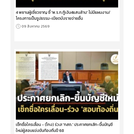
4 พยานผู้เชี่ยวชาญ ชี้ 'พ.ร.ก.กู้เงิน4แสนล้าน' ไม่มีแผนงาน/
โครงการเป็นรูปธรรม-เบียดบังรายจ่ายอื่น
09 สิงหาคม 2569
เช็กชื่อใครเลื่อน - (โกง) ร่วง! 'กสถ.' ประกาศยกเลิก-ขึ้นบัญชี
ใหม่ผู้สอบแข่งขันท้องถิ่นปี 68