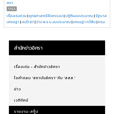
ศรา
TAGS
เรื่องเร่งด่วน
|
ยุทธศาสตร์จัดสรรงบ
|
ปฏิทินงบประมาณ
|
รัฐบาล
เศรษฐา
|
งบปี 67
|
ร่าง พ.ร.บ.งบประมาณ
|
เศรษฐา ทวีสิน
|
ครม.
สำนักข่าวอิศรา
เรื่องเด่น - สำนักข่าวอิศรา
ไขคำตอบ 'สถาบันอิศรา' กับ 'สสส.'
ข่าว
เวทีทัศน์
รายงาน-สกู๊ป