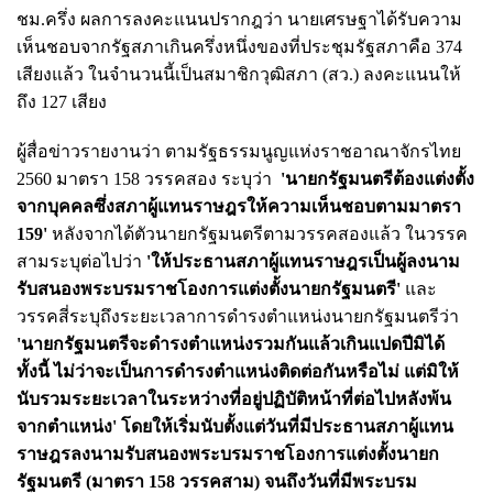
ชม.ครึ่ง ผลการลงคะแนนปรากฎว่า นายเศรษฐาได้รับความ
เห็นชอบจากรัฐสภาเกินครึ่งหนึ่งของที่ประชุมรัฐสภาคือ 374
เสียงแล้ว ในจำนวนนี้เป็นสมาชิกวุฒิสภา (สว.) ลงคะแนนให้
ถึง 127 เสียง
ผู้สื่อข่าวรายงานว่า ตามรัฐธรรมนูญแห่งราชอาณาจักรไทย
2560 มาตรา 158 วรรคสอง ระบุว่า
'นายกรัฐมนตรีต้องแต่งตั้ง
จากบุคคลซึ่งสภาผู้แทนราษฎรให้ความเห็นชอบตามมาตรา
159'
หลังจากได้ตัวนายกรัฐมนตรีตามวรรคสองแล้ว ในวรรค
สามระบุต่อไปว่า
'ให้ประธานสภาผู้แทนราษฎรเป็นผู้ลงนาม
รับสนองพระบรมราชโองการแต่งตั้งนายกรัฐมนตรี'
และ
วรรคสี่ระบุถึงระยะเวลาการดำรงตำแหน่งนายกรัฐมนตรีว่า
'นายกรัฐมนตรีจะดำรงตำแหน่งรวมกันแล้วเกินแปดปีมิได้
ทั้งนี้ ไม่ว่าจะเป็นการดำรงตำแหน่งติดต่อกันหรือไม่ แต่มิให้
นับรวมระยะเวลาในระหว่างที่อยู่ปฏิบัติหน้าที่ต่อไปหลังพ้น
จากตำแหน่ง' โดยให้เริ่มนับตั้งแต่วันที่มีประธานสภาผู้แทน
ราษฎรลงนามรับสนองพระบรมราชโองการแต่งตั้งนายก
รัฐมนตรี (มาตรา 158 วรรคสาม) จนถึงวันที่มีพระบรม