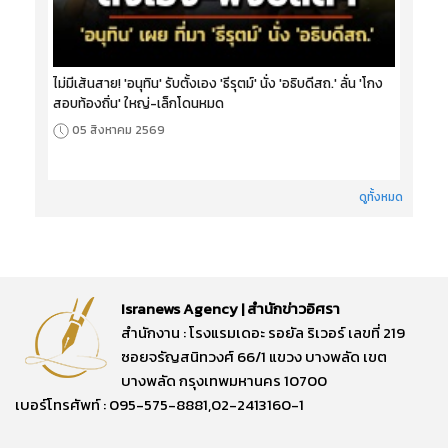
ไม่มีเส้นสาย! 'อนุทิน' รับตั้งเอง 'ธีรุตม์' นั่ง 'อธิบดีสถ.' ลั่น 'โกง
สอบท้องถิ่น' ใหญ่-เล็กโดนหมด
05 สิงหาคม 2569
ดูทั้งหมด
Isranews Agency | สำนักข่าวอิศรา
สำนักงาน : โรงแรมเดอะ รอยัล ริเวอร์ เลขที่ 219
ซอยจรัญสนิทวงศ์ 66/1 แขวง บางพลัด เขต
บางพลัด กรุงเทพมหานคร 10700
เบอร์โทรศัพท์ : 095-575-8881,02-2413160-1