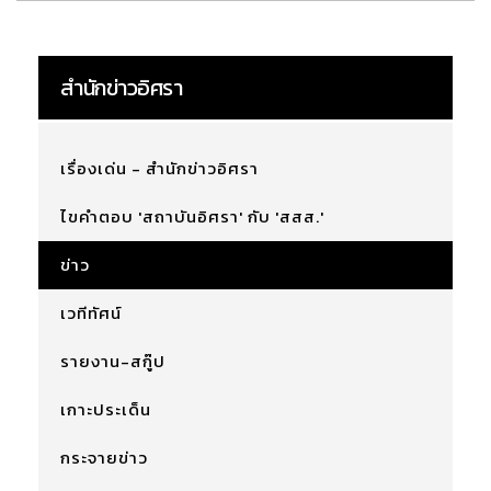
สำนักข่าวอิศรา
เรื่องเด่น - สำนักข่าวอิศรา
ไขคำตอบ 'สถาบันอิศรา' กับ 'สสส.'
ข่าว
เวทีทัศน์
รายงาน-สกู๊ป
เกาะประเด็น
กระจายข่าว