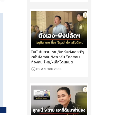
ไม่มีเส้นสาย! 'อนุทิน' รับตั้งเอง 'ธีรุ
ตม์' นั่ง 'อธิบดีสถ.' ลั่น 'โกงสอบ
ท้องถิ่น' ใหญ่-เล็กโดนหมด
05 สิงหาคม 2569