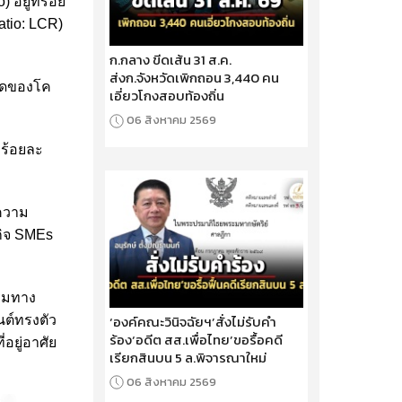
อยู่ที่ร้อย
atio: LCR)
ก.กลาง ขีดเส้น 31 ส.ค.
ส่งก.จังหวัดเพิกถอน 3,440 คน
บาดของโค
เอี่ยวโกงสอบท้องถิ่น
06 สิงหาคม 2569
วร้อยละ
นความ
รกิจ SMEs
รรมทาง
‘องค์คณะวินิจฉัยฯ’สั่งไม่รับคำ
นต์ทรงตัว
ร้อง‘อดีต สส.เพื่อไทย’ขอรื้อคดี
อยู่อาศัย
เรียกสินบน 5 ล.พิจารณาใหม่
06 สิงหาคม 2569