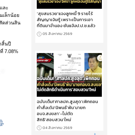
้และ
‘สุขสมรวย’แจงลูกหนี้ 9 รายไร้
นเล็กน้อย
สัญญาเงินกู้ เพราะเป็นการเอา
สัดส่วนสิน
ที่ดินมาจำนอง ยันแจ้งป.ป.ช.แล้ว
05 สิงหาคม 2569
สิ้นปี
ที่ 7.08%
ฉบับเต็ม!‘ศาลปค.สูงสุด’เพิกถอน
คำสั่งเด้ง‘นิพนธ์’พ้น‘นายก
อบจ.สงขลา’-ไม่ตัด
สิทธิ‘สอบสวน’ใหม่
04 สิงหาคม 2569