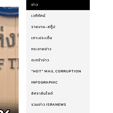
ข่าว
เวทีทัศน์
รายงาน-สกู๊ป
เกาะประเด็น
กระจายข่าว
ตะกร้าข่าว
"HOT" MAIL CORRUPTION
INFOGRAPHIC
อิศราอินไซด์
รวมข่าว ISRANEWS