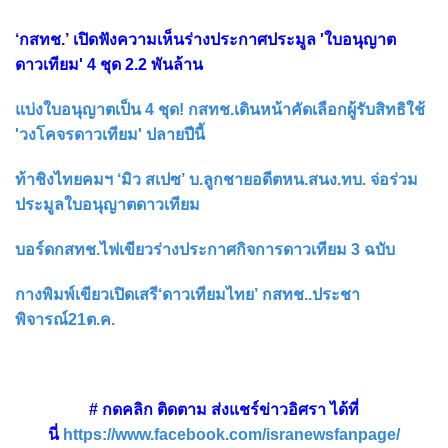
‘กสทช.’ เปิดฟังความเห็นร่างประกาศประมูล 'ใบอนุญาต
ดาวเทียม' 4 ชุด 2.2 พันล้าน
แบ่งใบอนุญาตเป็น 4 ชุด! กสทช.เดินหน้าคัดเลือกผู้รับสิทธิใช้
'วงโคจรดาวเทียม' ปลายปีนี้
ท้าชิงไทยคมฯ ‘มิว สเปซ’ บ.ลูกชายอดีตหน.สนง.ทบ. จ่อร่วม
ประมูลใบอนุญาตดาวเทียม
บอร์ดกสทช.ไฟเขียวร่างประกาศกิจการดาวเทียม 3 ฉบับ
กางพิมพ์เขียวเปิดเสรี‘ดาวเทียมไทย’ กสทช..ประชา
พิจารณ์21ต.ค.
# กดคลิก ติดตาม ส่งแชร์ข่าวอิศรา ได้ที่
นี่
https://www.facebook.com/isranewsfanpage/