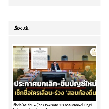
เรื่องเด่น
เช็กชื่อใครเลื่อน - (โกง) ร่วง! 'กสถ.' ประกาศยกเลิก-ขึ้นบัญชี