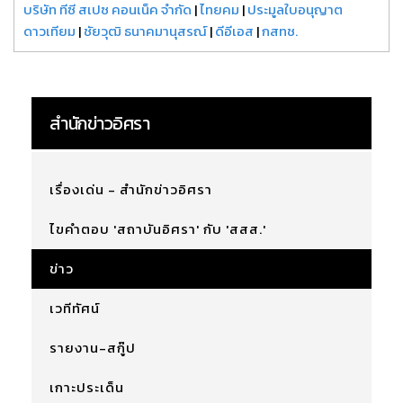
บริษัท ทีซี สเปซ คอนเน็ค จำกัด
|
ไทยคม
|
ประมูลใบอนุญาต
ดาวเทียม
|
ชัยวุฒิ ธนาคมานุสรณ์
|
ดีอีเอส
|
กสทช.
สำนักข่าวอิศรา
เรื่องเด่น - สำนักข่าวอิศรา
ไขคำตอบ 'สถาบันอิศรา' กับ 'สสส.'
ข่าว
เวทีทัศน์
รายงาน-สกู๊ป
เกาะประเด็น