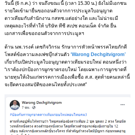
วันนี้ (6 ก.ค.) ว่า จนถึงขณะนี้ (เวลา 15.30 น.) ยังไม่มีเอกชน
รายใดเข้ามายื่นขอถอนตัวจากการประมูลใบอนุญาต
ดาวเทียมกับสำนักงาน กสทช.แต่อย่างใด และไม่น่าจะมี
เหตุผลอะไรที่ทำให้
บริษัท ทีซี สเปซ คอนเน็ค จำกัด
ยื่น
เอกสารเพื่อขอถอนตัวจากการประมูลฯ
ด้าน นพ.วรงค์ เดชกิจวิกรม รักษาการหัวหน้าพรรคไทยภักดี
โพสต์ข้อความลงเฟซบุ๊กส่วนตัว
‘Warong Dechgitvigrom’
เกี่ยวกับเปิดประมูลใบอนุญาตดาวเทียมรอบใหม่ ตอนหนึ่งว่า
“เราต้องปกป้องการผูกขาดรอบใหม่ โดยเฉพาะการผูกขาดที่
นายทุนให้เงินแก่พรรคการเมืองเพื่อซื้อ ส.ส. สุดท้ายคนเหล่านี้
จะยึดครองสมบัติของคนไทยทั้งประเทศ”