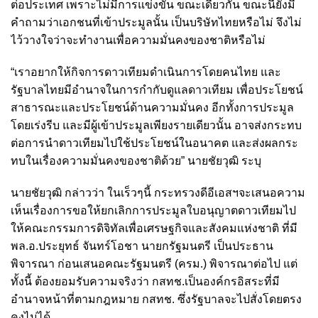
ต่อประเทศ เพราะไม่มีการแข่งขัน ขณะเดียวกัน ขณะนี้ยังมี
คำถามว่าเอกชนที่เข้าประมูลนั้น เป็นบริษัทไทยหรือไม่ จึงไม่
ไว้วางใจว่าจะทำงานเพื่อความมั่นคงของชาติหรือไม่
“เราอยากให้กิจการดาวเทียมดำเนินการโดยคนไทย และ
รัฐบาลไทยมีอำนาจในการกำกับดูแลดาวเทียม เพื่อประโยชน์
สาธารณะและประโยชน์ด้านความมั่นคง อีกทั้งการประมูล
โดยเร่งรีบ และมีผู้เข้าประมูลเพียงรายเดียวนั้น อาจส่งกระทบ
ต่อการนำดาวเทียมไปใช้ประโยชน์ในอนาคต และส่งผลกระ
ทบในเรื่องความมั่นคงของชาติด้วย” นายชัยวุฒิ ระบุ
นายชัยวุฒิ กล่าวว่า ในเร็วๆนี้ กระทรวงดีอีเอสฯจะเสนอความ
เห็นเรื่องการขอให้ยกเลิกการประมูลใบอนุญาตดาวเทียมไป
ให้คณะกรรมการดิจิทัลเพื่อเศรษฐกิจและสังคมแห่งชาติ ที่มี
พล.อ.ประยุทธ์ จันทร์โอชา นายกรัฐมนตรี เป็นประธาน
พิจารณา ก่อนเสนอคณะรัฐมนตรี (ครม.) พิจารณาต่อไป แต่
ทั้งนี้ ต้องยอมรับความจริงว่า กสทช.เป็นองค์กรอิสระที่มี
อำนาจหน้าที่ตามกฎหมาย กสทช. ซึ่งรัฐบาลจะไปสั่งโดยตรง
คงไม่ได้