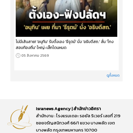
ไม่มีเส้นสาย! 'อนุทิน' รับตั้งเอง 'ธีรุตม์' นั่ง 'อธิบดีสถ.' ลั่น 'โกง
สอบท้องถิ่น' ใหญ่-เล็กโดนหมด
05 สิงหาคม 2569
ดูทั้งหมด
Isranews Agency | สำนักข่าวอิศรา
สำนักงาน : โรงแรมเดอะ รอยัล ริเวอร์ เลขที่ 219
ซอยจรัญสนิทวงศ์ 66/1 แขวง บางพลัด เขต
บางพลัด กรุงเทพมหานคร 10700