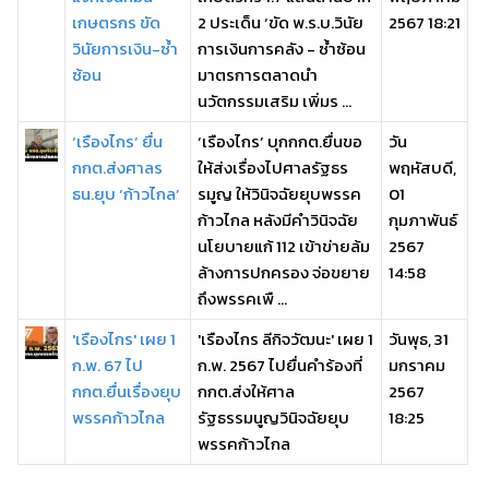
เกษตรกร ขัด
2 ประเด็น ‘ขัด พ.ร.บ.วินัย
2567 18:21
วินัยการเงิน-ซ้ำ
การเงินการคลัง - ซ้ำซ้อน
ซ้อน
มาตรการตลาดนำ
นวัตกรรมเสริม เพิ่มร ...
‘เรืองไกร’ ยื่น
‘เรืองไกร’ บุกกกต.ยื่นขอ
วัน
กกต.ส่งศาลร
ให้ส่งเรื่องไปศาลรัฐธร
พฤหัสบดี,
ธน.ยุบ ‘ก้าวไกล’
รมูญ ให้วินิจฉัยยุบพรรค
01
ก้าวไกล หลังมีคำวินิจฉัย
กุมภาพันธ์
นโยบายแก้ 112 เข้าข่ายล้ม
2567
ล้างการปกครอง จ่อขยาย
14:58
ถึงพรรคเพื ...
'เรืองไกร' เผย 1
'เรืองไกร ลีกิจวัฒนะ' เผย 1
วันพุธ, 31
ก.พ. 67 ไป
ก.พ. 2567 ไปยื่นคำร้องที่
มกราคม
กกต.ยื่นเรื่องยุบ
กกต.ส่งให้ศาล
2567
พรรคก้าวไกล
รัฐธรรมนูญวินิจฉัยยุบ
18:25
พรรคก้าวไกล