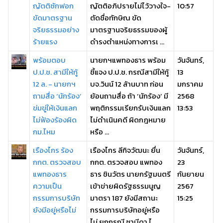
ญัตติซักฟอก
ญัตติอภิปรายไม่ไว้วางใจ-
10:57
ขัดมาตรฐาน
ตัดชื่อทักษิณ ขัด
จริยธรรมอย่าง
มาตรฐานจริยธรรมของผู้
ร้ายแรง
ดำรงตำแหน่งทางการเ ...
พร้อมตอบ
นายกฯแพทองธาร พร้อม
วันจันทร์,
ป.ป.ช. สามีให้กู้
ชี้แจง ป.ป.ช. กรณีสามีให้กู้
13
12 ล. - นายกฯ
บจ.วินน์ 12 ล้านบาท ก่อน
มกราคม
ถามสื่อ ‘นักร้อง’
ย้อนถามสื่อ ถ้า ‘นักร้อง’ มี
2568
ข่มขู่ให้เงินแลก
พฤติกรรมเรียกรับเงินแลก
13:53
ไม่ฟ้องร้องผิด
ไม่ดำเนินคดี ผิดกฎหมาย
กม.ไหม
หรือ ...
เรืองไกร ร้อง
เรืองไกร ลีกิจวัฒนะ ยื่น
วันจันทร์,
กกต. ตรวจสอบ
กกต. ตรวจสอบ แพทอง
23
แพทองธาร
ธาร ชินวัตร นายกรัฐมนตรี
กันยายน
ความเป็น
เข้าข่ายผิดรัฐธรรมนูญ
2567
กรรมการบริษัท
มาตรา 187 ยังมีสถานะ
15:25
ยังมีอยู่หรือไม่
กรรมการบริษัทอยู่หรือ
ไม่ ยกกรณี ซาบีดา ไ ...