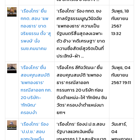
‘เรืองไกร’ ยื่น
‘เรืองไกร’ ร้อง กกต. ชง
วันพุธ, 18
กกต. สอบ ‘แพ
ศาลรัฐธรรมนูญวินิจฉัย
กันยายน
ทองธาร’ ขาด
‘แพทองธาร’ ความเป็น
2567
จริยธรรม ตั้ง ‘สุ
รัฐมนตรีสิ้นสุดลงเฉพาะ
13:32
รพงษ์’ นั่ง
ตัว อ้าง ‘คดีเศรษฐา’ ขาด
รมช.คมนาคม
ความซื่อสัตย์สุจริตเป็นที่
ประจักษ์-ฝ่า ...
'เรืองไกร' ยื่น
'เรืองไกร ลีกิจวัฒนะ' ยื่น
วันพุธ, 04
สอบคุณสมบัติ
สอบคุณสมบัติ 'แพทอง
กันยายน
'แพทองธาร'
ธาร' กรณีลาออก
2567 19:11
กรณีลาออก กก.
กรรมการ 20 บริษัท ก่อน
20 บริษัท-
รับตำแหน่ง-ให้ 'ทักษิณ ชิน
'ทักษิณ'
วัตร' ครอบงำตำแหน่งนา
ครอบงำ
ยกฯ
‘เรืองไกร’ ร้อง
‘เรืองไกร’ ร้องป.ป.ช.สอบ
วันเสาร์,
‘ป.ป.ช.’ สอบ
รัฐบาลแจกเงินหมื่น
04
แจกเงินหมื่น
เกษตรกร 1.7 แสนล้านบาท
พฤษภาคม