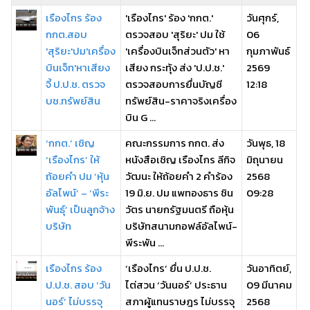
เรืองไกร ร้อง
'เรืองไกร' ร้อง 'กกต.'
วันศุกร์,
กกต.สอบ
ตรวจสอบ 'สุริยะ' ปม ใช้
06
'สุริยะ'ปม'เครื่อง
'เครื่องบินเจ็ทส่วนตัว' หา
กุมภาพันธ์
บินเจ็ท'หาเสียง
เสียง กระทุ้ง ส่ง 'ป.ป.ช.'
2569
จี้ ป.ป.ช. ตรวจ
ตรวจสอบการยื่นบัญชี
12:18
บช.ทรัพย์สิน
ทรัพย์สิน-ราคาจริงเครื่อง
บิน G ...
‘กกต.’ เชิญ
คณะกรรมการ กกต. ส่ง
วันพุธ, 18
‘เรืองไกร’ ให้
หนังสือเชิญ เรืองไกร ลีกิจ
มิถุนายน
ถ้อยคำ ปม ‘หุ้น
วัฒนะ ให้ถ้อยคำ 2 คำร้อง
2568
อัลไพน์’ – ‘พีระ
19 มิ.ย. ปม แพทองธาร ชิน
09:28
พันธุ์’ เป็นลูกจ้าง
วัตร นายกรัฐมนตรี ถือหุ้น
บริษัท
บริษัทสนามกอฟล์อัลไพน์-
พีระพัน ...
เรืองไกร ร้อง
‘เรืองไกร’ ยื่น ป.ป.ช.
วันอาทิตย์,
ป.ป.ช. สอบ ‘วัน
ไต่สวน ‘วันนอร์’ ประธาน
09 มีนาคม
นอร์’ ไม่บรรจุ
สภาผู้แทนราษฎร ไม่บรรจุ
2568