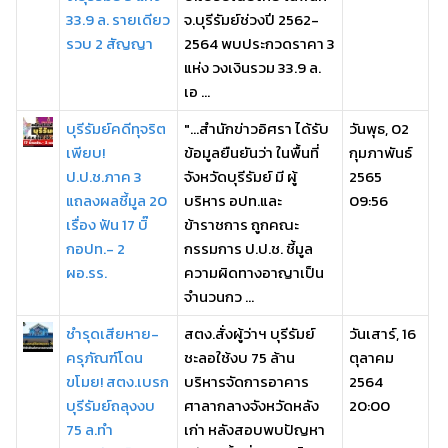
33.9 ล. รายเดียว
จ.บุรีรัมย์ช่วงปี 2562-
รวบ 2 สัญญา
2564 พบประกวดราคา 3
แห่ง วงเงินรวม 33.9 ล.
เอ ...
บุรีรัมย์คดีทุจริต
"...สำนักข่าวอิศรา ได้รับ
วันพุธ, 02
เพียบ!
ข้อมูลยืนยันว่า ในพื้นที่
กุมภาพันธ์
ป.ป.ช.ภาค 3
จังหวัดบุรีรัมย์ มี ผู้
2565
แถลงผลชี้มูล 20
บริหาร อปท.และ
09:56
เรื่อง ฟัน 17 บิ๊
ข้าราชการ ถูกคณะ
กอปท.- 2
กรรมการ ป.ป.ช. ชี้มูล
ผอ.รร.
ความผิดทางอาญาเป็น
จำนวนกว ...
ชำรุดเสียหาย-
สตง.สั่งผู้ว่าฯ บุรีรัมย์
วันเสาร์, 16
ครุภัณฑ์โดน
ชะลอใช้งบ 75 ล้าน
ตุลาคม
ขโมย! สตง.เบรก
บริหารจัดการอาคาร
2564
บุรีรัมย์ถลุงงบ
ศาลากลางจังหวัดหลัง
20:00
75 ล.ทำ
เก่า หลังสอบพบปัญหา