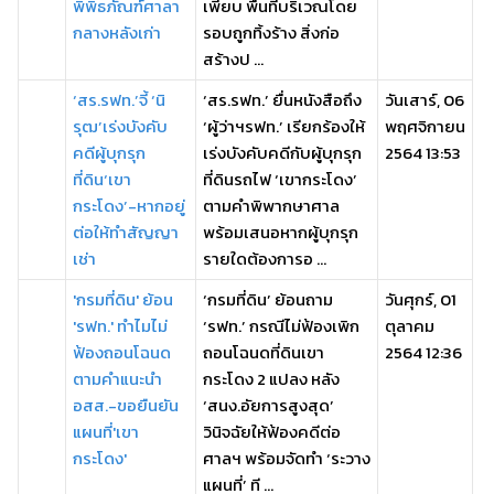
พิพิธภัณฑ์ศาลา
เพียบ พื้นที่บริเวณโดย
กลางหลังเก่า
รอบถูกทิ้งร้าง สิ่งก่อ
สร้างป ...
‘สร.รฟท.’จี้ ‘นิ
‘สร.รฟท.’ ยื่นหนังสือถึง
วันเสาร์, 06
รุฒ’เร่งบังคับ
‘ผู้ว่าฯรฟท.’ เรียกร้องให้
พฤศจิกายน
คดีผู้บุกรุก
เร่งบังคับคดีกับผู้บุกรุก
2564 13:53
ที่ดิน‘เขา
ที่ดินรถไฟ ‘เขากระโดง’
กระโดง’-หากอยู่
ตามคำพิพากษาศาล
ต่อให้ทำสัญญา
พร้อมเสนอหากผู้บุกรุก
เช่า
รายใดต้องการอ ...
'กรมที่ดิน' ย้อน
‘กรมที่ดิน’ ย้อนถาม
วันศุกร์, 01
'รฟท.' ทำไมไม่
‘รฟท.’ กรณีไม่ฟ้องเพิก
ตุลาคม
ฟ้องถอนโฉนด
ถอนโฉนดที่ดินเขา
2564 12:36
ตามคำแนะนำ
กระโดง 2 แปลง หลัง
อสส.-ขอยืนยัน
‘สนง.อัยการสูงสุด’
แผนที่'เขา
วินิจฉัยให้ฟ้องคดีต่อ
กระโดง'
ศาลฯ พร้อมจัดทำ ‘ระวาง
แผนที่’ ที ...