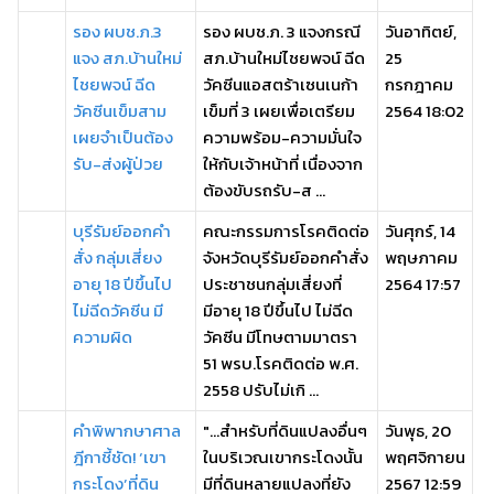
รอง ผบช.ภ.3
รอง ผบช.ภ. 3 แจงกรณี
วันอาทิตย์,
แจง สภ.บ้านใหม่
สภ.บ้านใหม่ไชยพจน์ ฉีด
25
ไชยพจน์ ฉีด
วัคซีนแอสตร้าเซนเนก้า
กรกฎาคม
วัคซีนเข็มสาม
เข็มที่ 3 เผยเพื่อเตรียม
2564 18:02
เผยจำเป็นต้อง
ความพร้อม-ความมั่นใจ
รับ-ส่งผู้ป่วย
ให้กับเจ้าหน้าที่ เนื่องจาก
ต้องขับรถรับ-ส ...
บุรีรัมย์ออกคำ
คณะกรรมการโรคติดต่อ
วันศุกร์, 14
สั่ง กลุ่มเสี่ยง
จังหวัดบุรีรัมย์ออกคำสั่ง
พฤษภาคม
อายุ 18 ปีขึ้นไป
ประชาชนกลุ่มเสี่ยงที่
2564 17:57
ไม่ฉีดวัคซีน มี
มีอายุ 18 ปีขึ้นไป ไม่ฉีด
ความผิด
วัคซีน มีโทษตามมาตรา
51 พรบ.โรคติดต่อ พ.ศ.
2558 ปรับไม่เกิ ...
คำพิพากษาศาล
"...สำหรับที่ดินแปลงอื่นๆ
วันพุธ, 20
ฎีกาชี้ชัด! ‘เขา
ในบริเวณเขากระโดงนั้น
พฤศจิกายน
กระโดง’ที่ดิน
มีที่ดินหลายแปลงที่ยัง
2567 12:59