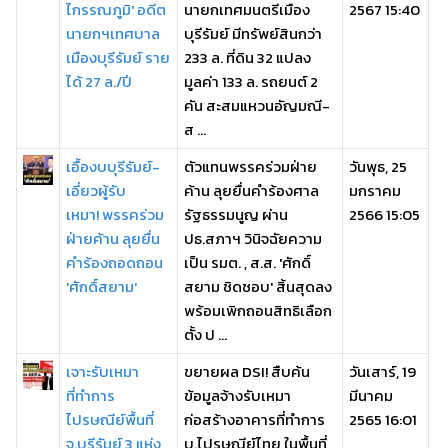
ไกรรณภูมิ' อดีต
นายกเทศมนตรีเมือง
2567 15:40
นายกฯเทศบาล
บุรีรัมย์ มีทรัพย์สินกว่า
เมืองบุรีรัมย์ ราย
233 ล. ที่ดิน 32 แปลง
ได้ 27 ล./ปี
มูลค่า 133 ล. รถยนต์ 2
คัน สะสมแหวนอัญมณี-
ส ...
เอื้องบบุรีรัมย์-
ตัวแทนพรรคร่วมฝ่าย
วันพุธ, 25
เอี่ยวผู้รับ
ค้าน ลุยยื่นคำร้องศาล
มกราคม
เหมา! พรรคร่วม
รัฐธรรมนูญ ผ่าน
2566 15:05
ฝ่ายค้าน ลุยยื่น
ปธ.สภาฯ วินิจฉัยความ
คำร้องถอดถอน
เป็น รมต. , ส.ส. 'ศักดิ์
'ศักดิ์สยาม'
สยาม ชิดชอบ' สิ้นสุดลง
พร้อมเพิกถอนสิทธิเลือก
ตั้ง ป ...
เจาะรับเหมา
ขยายผล DSI! สืบค้น
วันเสาร์, 19
ที่ทำการ
ข้อมูลจ้างรับเหมา
มีนาคม
ไปรษณีย์พื้นที่
ก่อสร้างอาคารที่ทำการ
2565 16:01
จ.บุรีรัมย์ 3 แห่ง
บ.ไปรษณีย์ไทย ในพื้นที่