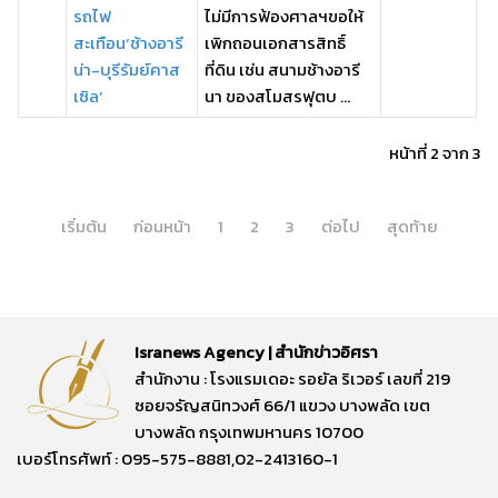
รถไฟ
ไม่มีการฟ้องศาลฯขอให้
สะเทือน‘ช้างอารี
เพิกถอนเอกสารสิทธิ์
น่า-บุรีรัมย์คาส
ที่ดิน เช่น สนามช้างอารี
เซิล’
นา ของสโมสรฟุตบ ...
หน้าที่ 2 จาก 3
เริ่มต้น
ก่อนหน้า
1
2
3
ต่อไป
สุดท้าย
Isranews Agency | สำนักข่าวอิศรา
สำนักงาน : โรงแรมเดอะ รอยัล ริเวอร์ เลขที่ 219
ซอยจรัญสนิทวงศ์ 66/1 แขวง บางพลัด เขต
บางพลัด กรุงเทพมหานคร 10700
เบอร์โทรศัพท์ : 095-575-8881,02-2413160-1